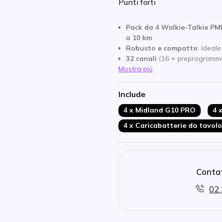
Punti forti
Pack da 4 Walkie-Talkie PM
a 10 km
Robusto e compatto
: Ideal
32 canali
(16 + preprogrammati
Mostra piú
Batteria a lunga durata
agli
Funzione Auto Power Save
batteria
Include
Funzioni di
scansione
,
VOX
,
4 x Midland G10 PRO
4 
Connessione per auricolari (t
Auricolare con gancio/cont
4 x Caricabatterie da tavolo
Microfono con funzione
Push
Connessione a 2 pin Kenwo
Contat
02 