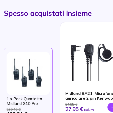
Spesso acquistati insieme
Midland BA21: Microfon
auricolare 2 pin Kenwo
1
x Pack Quartetto
Midland G10 Pro
34,95 €
27,95 €
259,40 €
Escl. Iva