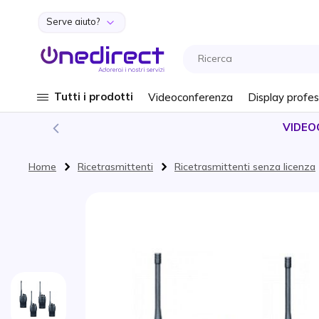
Serve aiuto?
Salta al contenuto
Tutti i prodotti
Videoconferenza
Display profes
VIDEO
Home
Ricetrasmittenti
Ricetrasmittenti senza licenza
Vai alla fine della galleria di immagini