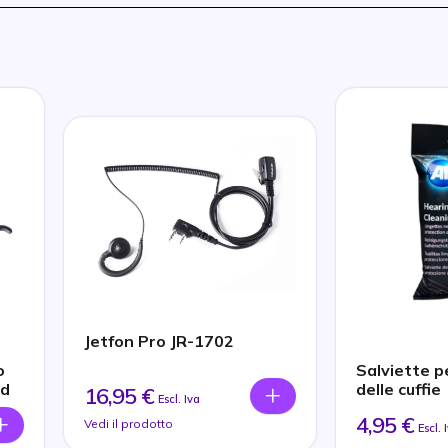
Jetfon Pro JR-1702
o
Salviette pe
od
delle cuffie
16,95 €
Escl. Iva
4,95 €
Vedi il prodotto
Escl. 