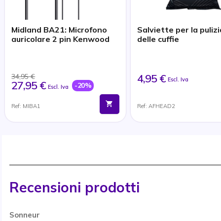
Midland BA21: Microfono
Salviette per la pulizi
auricolare 2 pin Kenwood
delle cuffie
4,95 €
34,95 €
Escl. Iva
27,95 €
-20%
Escl. Iva
Ref: MIBA1
Ref: AFHEAD2
Recensioni prodotti
Sonneur