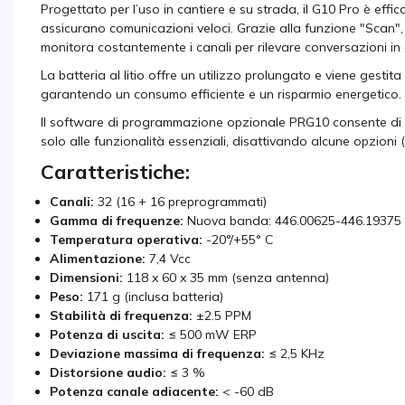
Progettato per l’uso in cantiere e su strada, il G10 Pro è effic
assicurano comunicazioni veloci. Grazie alla funzione "Scan", 
monitora costantemente i canali per rilevare conversazioni in
La batteria al litio offre un utilizzo prolungato e viene ges
garantendo un consumo efficiente e un risparmio energetico.
Il software di programmazione opzionale PRG10 consente di amp
solo alle funzionalità essenziali, disattivando alcune opzioni 
Caratteristiche:
Canali:
32 (16 + 16 preprogrammati)
Gamma di frequenze:
Nuova banda: 446.00625-446.19375 
Temperatura operativa:
-20°/+55° C
Alimentazione:
7,4 Vcc
Dimensioni:
118 x 60 x 35 mm (senza antenna)
Peso:
171 g (inclusa batteria)
Stabilità di frequenza:
±2.5 PPM
Potenza di uscita:
≤ 500 mW ERP
Deviazione massima di frequenza:
≤ 2,5 KHz
Distorsione audio:
≤ 3 %
Potenza canale adiacente:
< -60 dB