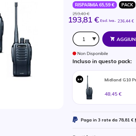
RISPARMIA 65,59 €
PACK
259,40 €
193,81 €
Escl. Iva
-
236,44 €
Qtà
AGGIUN
Non Disponibile
Incluso in questo pack:
x4
Midland G10 P
48,45 €
Paga in 3 rate da
78,81 €