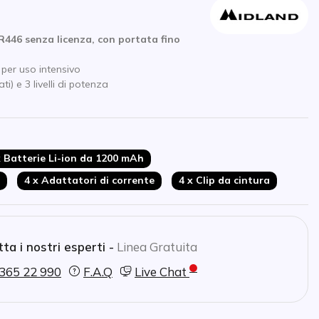
R446 senza licenza, con portata fino
e per uso intensivo
) e 3 livelli di potenza
 ioni di litio
per il risparmio automatico della
Roger Beep
x Batterie Li-ion da 1200 mAh
ipo Kenwood a 2 pin)
orno orecchio
incluso
4 x Adattatori di corrente
4 x Clip da cintura
 to Talk
od
ta i nostri esperti -
Linea Gratuita
365 22 990
F.A.Q
Live Chat