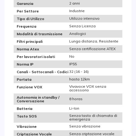
2 anni
Garanzia
Industrie
Per Settore
Utilizzo intensivo
Tipo di Utilizzo
Senza Licenza
Frequenza
Analogici
Modalità di trasmissione
Lunga distanza, Resistente
Filtri principali
Senza certificazione ATEX
Norma Atex
No
Per lavoratori isolati
IP55
Norma IP
32 (16 - 16)
Canali - Sottocanali - Codici
hasta 12km
Portata
Vivavoce VOX senza
Funzione VOX
accessorio
Autonomia in standby /
8 horas
Conversazione
Li-Ion
Batteria
Senza tasto di chiamata di
Tasto SOS
emergenza
Senza vibrazione
Vibrazione
Senza criptazione vocale
Criptazione Vocale