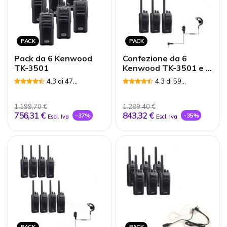
PACK
PACK
Pack da 6 Kenwood
Confezione da 6
TK-3501
Kenwood TK-3501 e 6
auricolari PTT
4.3 di 47
4.3 di 59
Recensioni
Recensioni
1.199,70 €
1.289,40 €
756,31 €
843,32 €
-37%
-35%
Escl. Iva
Escl. Iva
PACK
PACK