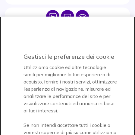
Icon
Icon
Icon
Icon
Paga facilmente ed in assoluta sicurezza
Gestisci le preferenze dei cookie
Accettiamo
Utilizziamo cookie ed altre tecnologie
simili per migliorare la tua esperienza di
acquisto, fornire i nostri servizi, ottimizzare
l’esperienza di navigazione, misurare ed
analizzare le performance del sito e per
visualizzare contenuti ed annunci in base
Onedirect, azienda del gruppo INCEPT
ai tuoi interessi.
Se non intendi accettare tutti i cookie o
vorresti saperne di più su come utilizziamo