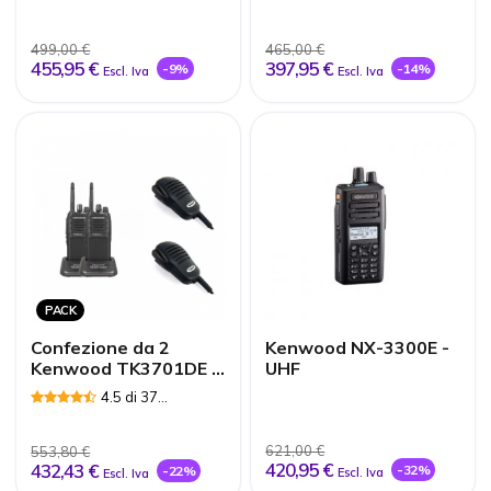
499,00 €
465,00 €
455,95 €
397,95 €
-9%
-14%
Escl. Iva
Escl. Iva
PACK
Confezione da 2
Kenwood NX-3300E -
Kenwood TK3701DE +
UHF
2 Microfoni per
4.5 di 37
altoparlanti
Recensioni
621,00 €
553,80 €
420,95 €
432,43 €
-32%
-22%
Escl. Iva
Escl. Iva