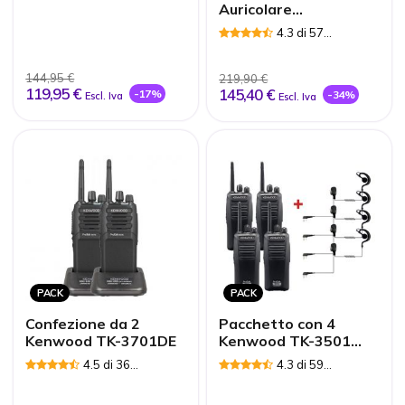
Auricolare
trasparente Vox /
4.3 di 57
PTT
Recensioni
144,95 €
219,90 €
119,95 €
145,40 €
-17%
-34%
Escl. Iva
Escl. Iva
PACK
PACK
Confezione da 2
Pacchetto con 4
Kenwood TK-3701DE
Kenwood TK-3501
Walkie Talkie + 4
4.5 di 36
4.3 di 59
auricolari PTT
Recensioni
Recensioni