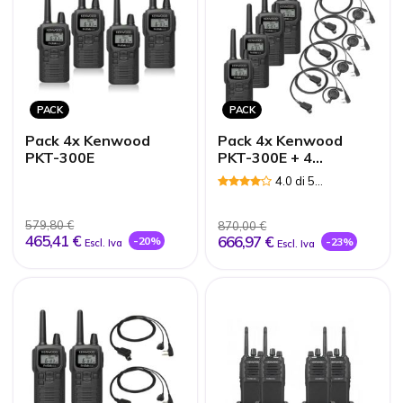
PACK
PACK
Pack 4x Kenwood
Pack 4x Kenwood
PKT-300E
PKT-300E + 4
auricolari con gancio
4.0 di 5
Recensioni
579,80 €
870,00 €
465,41 €
666,97 €
-20%
-23%
Escl. Iva
Escl. Iva