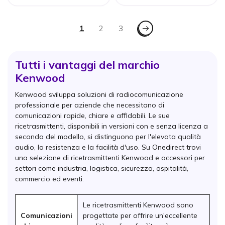
Pagina
Pagina - Successivo
Attualmente stai leggendo la pagina
1
Pagina
2
Pagina
3
Tutti i vantaggi del marchio
Kenwood
Kenwood sviluppa soluzioni di radiocomunicazione
professionale per aziende che necessitano di
comunicazioni rapide, chiare e affidabili. Le sue
ricetrasmittenti, disponibili in versioni con e senza licenza a
seconda del modello, si distinguono per l'elevata qualità
audio, la resistenza e la facilità d'uso. Su Onedirect trovi
una selezione di ricetrasmittenti Kenwood e accessori per
settori come industria, logistica, sicurezza, ospitalità,
commercio ed eventi.
Le ricetrasmittenti Kenwood sono
Comunicazioni
progettate per offrire un'eccellente