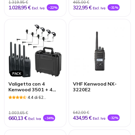
1.319,95 €
465,00 €
1.028,95 €
322,95 €
-22%
-31%
Escl. Iva
Escl. Iva
PACK
Valigetta con 4
VHF Kenwood NX-
Kenwood 3501 + 4
3220E2
Micro auricolari
4.4 di 62
Recensioni
642,00 €
1.003,65 €
434,95 €
660,13 €
-32%
-34%
Escl. Iva
Escl. Iva