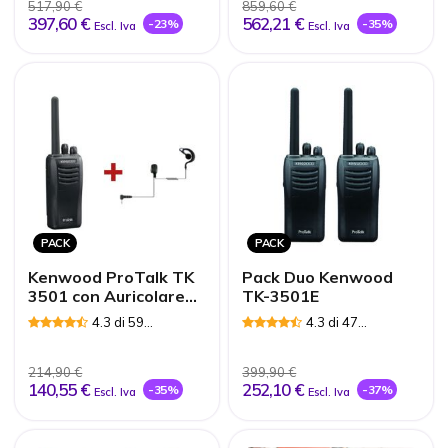
517,90 €
859,60 €
397,60 €
562,21 €
-23%
-35%
Escl. Iva
Escl. Iva
PACK
PACK
Kenwood ProTalk TK
Pack Duo Kenwood
3501 con Auricolare
TK-3501E
PTT
4.3 di 59
4.3 di 47
Recensioni
Recensioni
214,90 €
399,90 €
140,55 €
252,10 €
-35%
-37%
Escl. Iva
Escl. Iva