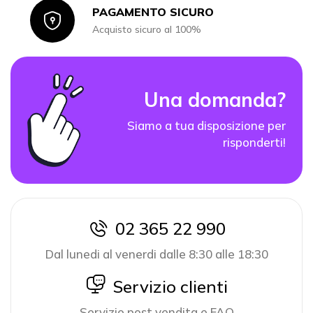
PAGAMENTO SICURO
Icon
Acquisto sicuro al 100%
Una domanda?
Siamo a tua disposizione per
risponderti!
02 365 22 990
icon
Dal lunedi al venerdi dalle 8:30 alle 18:30
icon
Servizio clienti
Servizio post vendita e FAQ