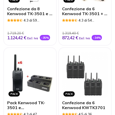
Confezione da 8
Confezione da 6
Kenwood TK-3501 e 8
Kenwood TK-3501 + 6
auricolari PTT
auricolari PTT
4.3 di 59
4.3 di 54
bodyguard
Recensioni
Recensioni
1.719,20 €
1.319,40 €
1.124,42 €
872,42 €
-35%
-34%
Escl. Iva
Escl. Iva
PACK
PACK
Pack Kenwood TK-
Confezione da 6
3501 e
Kenwood KWTK3701
multicaricabatterie
4.3 di 47
4.5 di 36