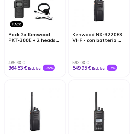
PACK
Pack 2x Kenwood
Kenwood NX-3220E3
PKT-300E + 2 headset
VHF - con batteria,
con archetto e
antenna e
microfono
caricabatterie
485,60 €
593,00 €
364,53 €
549,95 €
-25%
-7%
Escl. Iva
Escl. Iva