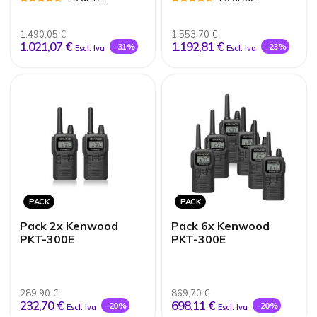
Jetfon
Recensioni
Recensioni
1.490,05 €
1.553,70 €
1.021,07 €
1.192,81 €
-31%
-23%
Escl. Iva
Escl. Iva
PACK
PACK
Pack 2x Kenwood
Pack 6x Kenwood
PKT-300E
PKT-300E
289,90 €
869,70 €
232,70 €
698,11 €
-20%
-20%
Escl. Iva
Escl. Iva