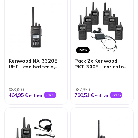
PACK
Kenwood NX-3320E
Pack 2x Kenwood
UHF - con batteria,
PKT-300E + caricatore
caricatore e antenna
multiplo
686,00 €
987,35 €
464,95 €
780,51 €
-32%
-21%
Escl. Iva
Escl. Iva