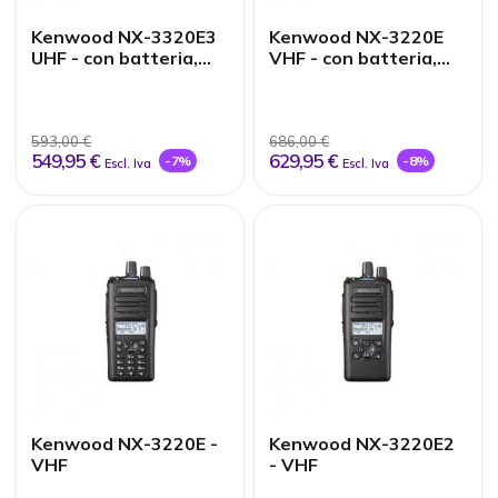
Kenwood NX-3320E3
Kenwood NX-3220E
UHF - con batteria,
VHF - con batteria,
antenna e caricatore
antenna e
caricabatterie
593,00 €
686,00 €
549,95 €
629,95 €
-7%
-8%
Escl. Iva
Escl. Iva
Kenwood NX-3220E -
Kenwood NX-3220E2
VHF
- VHF