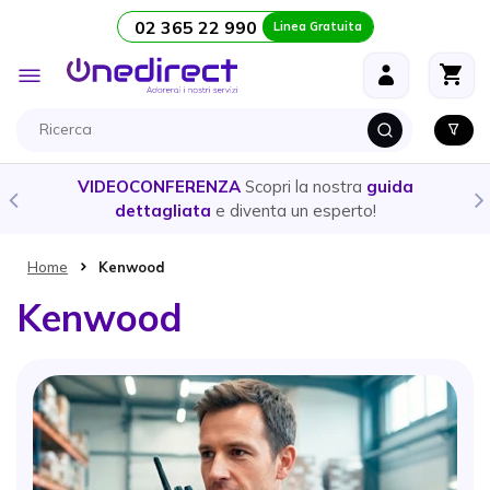
02 365 22 990
Linea Gratuita
Salta al contenuto
Toggle
Nav
CUFFIE E AURICOLARI
- Ecco la guida per scegliere il
prodotto
più adatto alle tue esigenze
Home
Kenwood
Kenwood