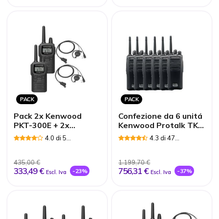
PACK
PACK
Pack 2x Kenwood
Confezione da 6 unitá
PKT-300E + 2x
Kenwood Protalk TK-
auricolari con gancio
3501
4.0 di 5
4.3 di 47
Recensioni
Recensioni
435,00 €
1.199,70 €
333,49 €
756,31 €
-23%
-37%
Escl. Iva
Escl. Iva