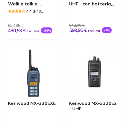
Walkie talkie
UHF - con batteria,
Kenwood TK-3501
antenna e caricatore
4.4 di 49
Recensioni
642,00 €
653,85 €
599,95 €
430,53 €
-7%
-34%
Escl. Iva
Escl. Iva
Kenwood NX-330EXE
Kenwood NX-3320E2
- UHF