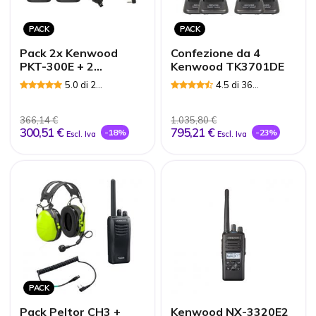
PACK
PACK
Pack 2x Kenwood
Confezione da 4
PKT-300E + 2
Kenwood TK3701DE
auricolari con
5.0 di 2
4.5 di 36
microfono a clip
Recensioni
Recensioni
366,14 €
1.035,80 €
300,51 €
795,21 €
-18%
-23%
Escl. Iva
Escl. Iva
PACK
Pack Peltor CH3 +
Kenwood NX-3320E2