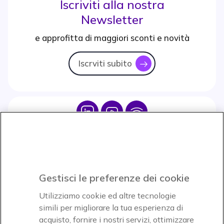
Iscriviti alla nostra
Newsletter
e approfitta di maggiori sconti e novità
Iscrviti subito
icon
Icon
Icon
Icon
Icon
Paga facilmente ed in assoluta sicurezza
Gestisci le preferenze dei cookie
Accettiamo
Utilizziamo cookie ed altre tecnologie
simili per migliorare la tua esperienza di
acquisto, fornire i nostri servizi, ottimizzare