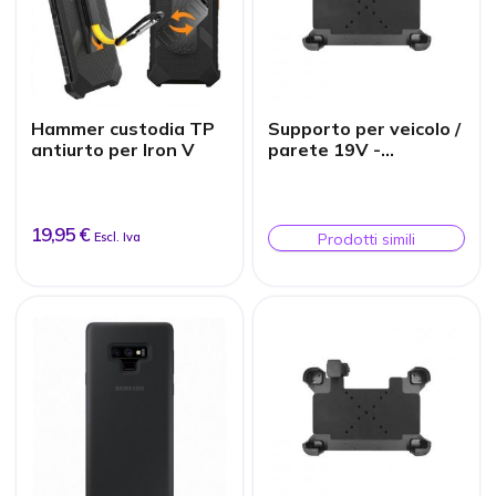
Hammer custodia TP
Supporto per veicolo /
antiurto per Iron V
parete 19V -
PREMIUM M -
COLOSSUS W803
19,95 €
Escl. Iva
Prodotti simili