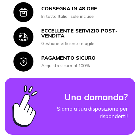
CONSEGNA IN 48 ORE
Icon
In tutta Italia, isole incluse
ECCELLENTE SERVIZIO POST-
Icon
VENDITA
Gestione efficiente e agile
PAGAMENTO SICURO
Icon
Acquisto sicuro al 100%
Una domanda?
Siamo a tua disposizione per
risponderti!