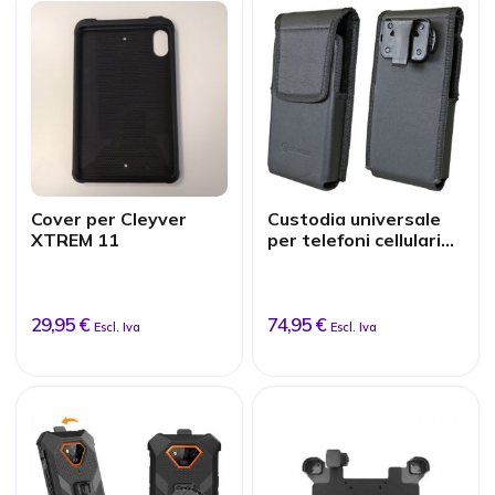
Cover per Cleyver
Custodia universale
XTREM 11
per telefoni cellulari
iSafe IS530.x/IS880.2
29,95 €
74,95 €
Escl. Iva
Escl. Iva