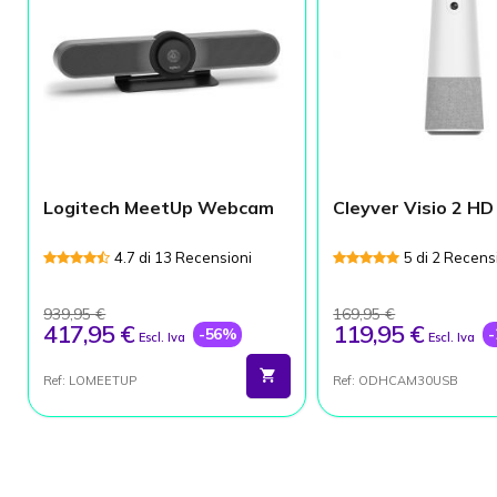
Logitech MeetUp Webcam
Cleyver Visio 2 HD
4.7 di 13 Recensioni
5 di 2 Recens
939,95 €
169,95 €
417,95 €
119,95 €
-56%
Escl. Iva
Escl. Iva
Ref: LOMEETUP
Ref: ODHCAM30USB