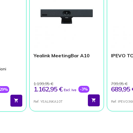
Yealink MeetingBar A10
IPEVO T
ioni
1.199,95 €
799,95 €
1.162,95 €
689,95 
-3%
-29%
Escl. Iva
Ref: YEALINKA10T
Ref: IPEVO36