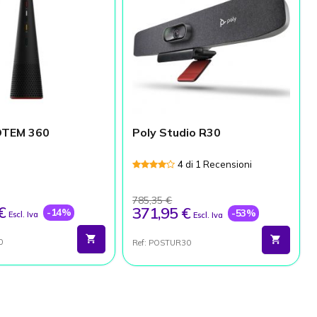
OTEM 360
Poly Studio R30
4 di 1 Recensioni
785,35 €
€
371,95 €
-14%
-53%
Escl. Iva
Escl. Iva
0
Ref: POSTUR30