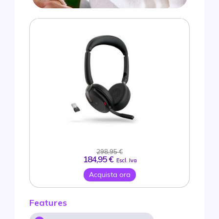
298,95 €
184,95 €
Escl. Iva
Acquista ora
Features