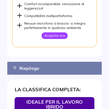
Comfort incomparabile: sensazione di
leggerezza!
Compatibilità multipiattaforma
Nessun microfono a braccio: si integra
perfettamente in qualsiasi ambiente
Acquista ora
Riepilogo
Il podio
LA CLASSIFICA COMPLETA:
Top 10
Ideale per il lavoro ibrido
IDEALE PER IL LAVORO
IBRIDO