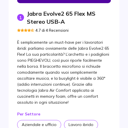
La migliore cancellazione del rumore ibrida
Ideale per collaborare ovunque ti trovi
Jabra Evolve2 65 Flex MS
1
La migliore opzione con cavo e cancellazione del
Stereo USB-A
rumore
4.7 di 4 Recensioni
L’opzione più completa
Comfort avvolgente superiore
È semplicemente un must-have per i lavoratori
ibridi: parliamo ovviamente delle Jabra Evolve2 65
La migliore opzione in termini di design
Flex! La sua particolarità? L’archetto e i padiglioni
sono PIEGHEVOLI, così puoi riporle facilmente
Il miglior rapporto qualità-prezzo
nella borsa. Il braccetto microfono si richiude
La migliore opzione per call center premium
comodamente quando vuoi semplicemente
ascoltare musica, e la busylight è visibile a 360°
L’opzione con la maggiore autonomia
(addio interruzioni continue). Grazie alla
tecnologia Jabra Air Comfort applicata ai
Tabella Comparativa
cuscinetti in memory foam, offre un comfort
assoluto in ogni situazione!
FAQ
Per Settore
Aziendale e ufficio
Lavoro ibrido