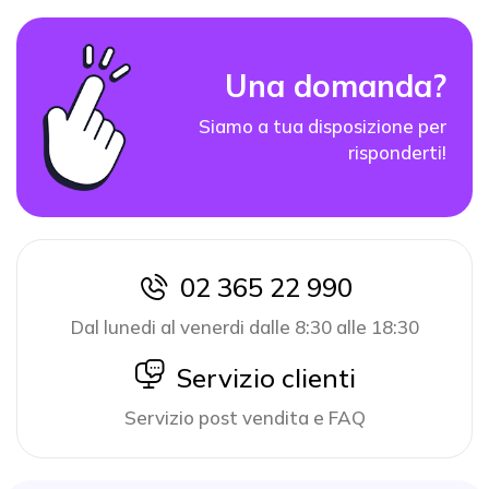
Una domanda?
Siamo a tua disposizione per
risponderti!
02 365 22 990
icon
Dal lunedi al venerdi dalle 8:30 alle 18:30
icon
Servizio clienti
Servizio post vendita e FAQ