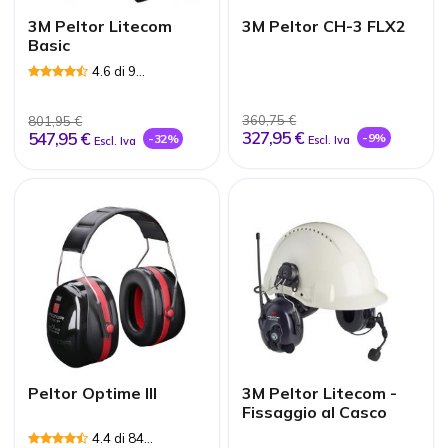
3M Peltor Litecom
3M Peltor CH-3 FLX2
Basic
4.6 di 9
Recensioni
360,75 €
801,95 €
327,95 €
547,95 €
-9%
-32%
Escl. Iva
Escl. Iva
Peltor Optime III
3M Peltor Litecom -
Fissaggio al Casco
4.4 di 84