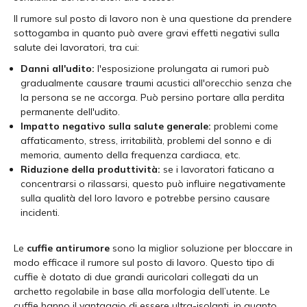
Il rumore sul posto di lavoro non è una questione da prendere
sottogamba in quanto può avere gravi effetti negativi sulla
salute dei lavoratori, tra cui:
Danni all'udito:
l'esposizione prolungata ai rumori può
gradualmente causare traumi acustici all'orecchio senza che
la persona se ne accorga. Può persino portare alla perdita
permanente dell'udito.
Impatto negativo sulla salute generale:
problemi come
affaticamento, stress, irritabilità, problemi del sonno e di
memoria, aumento della frequenza cardiaca, etc.
Riduzione della produttività:
se i lavoratori faticano a
concentrarsi o rilassarsi, questo può influire negativamente
sulla qualità del loro lavoro e potrebbe persino causare
incidenti.
Le
cuffie antirumore
sono la miglior soluzione per bloccare in
modo efficace il rumore sul posto di lavoro. Questo tipo di
cuffie è dotato di due grandi auricolari collegati da un
archetto regolabile in base alla morfologia dell’utente. Le
cuffie hanno il vantaggio di essere ultra-isolanti, in quanto