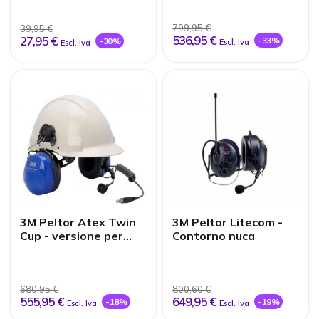
Recensioni
799,95 €
39,95 €
536,95 €
27,95 €
-33%
-30%
Escl. Iva
Escl. Iva
3M Peltor Atex Twin
3M Peltor Litecom -
Cup - versione per
Contorno nuca
casco
680,95 €
800,60 €
555,95 €
649,95 €
-18%
-19%
Escl. Iva
Escl. Iva