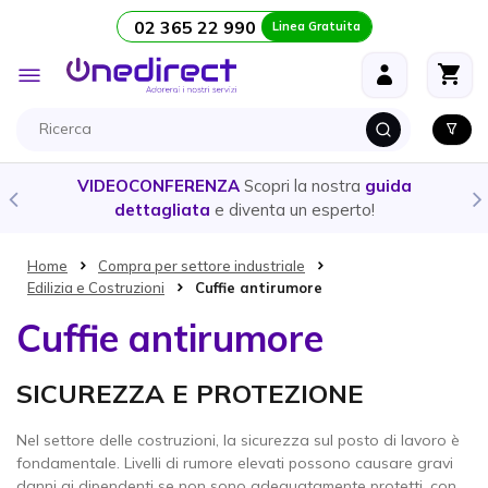
02 365 22 990
Linea Gratuita
Salta al contenuto
Toggle
Nav
VIDEOCONFERENZA
Scopri la nostra
guida
dettagliata
e diventa un esperto!
Home
Compra per settore industriale
Edilizia e Costruzioni
Cuffie antirumore
Cuffie antirumore
SICUREZZA E PROTEZIONE
Nel settore delle costruzioni, la sicurezza sul posto di lavoro è
fondamentale. Livelli di rumore elevati possono causare gravi
danni ai dipendenti se non sono adeguatamente protetti, con