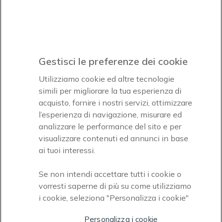
Icon
Paga facilmente ed in assoluta sicurezza
Gestisci le preferenze dei cookie
Accettiamo
Utilizziamo cookie ed altre tecnologie
simili per migliorare la tua esperienza di
acquisto, fornire i nostri servizi, ottimizzare
l’esperienza di navigazione, misurare ed
analizzare le performance del sito e per
Onedirect, azienda del gruppo INCEPT
visualizzare contenuti ed annunci in base
ai tuoi interessi.
Se non intendi accettare tutti i cookie o
vorresti saperne di più su come utilizziamo
i cookie, seleziona "Personalizza i cookie"
Personalizza i cookie