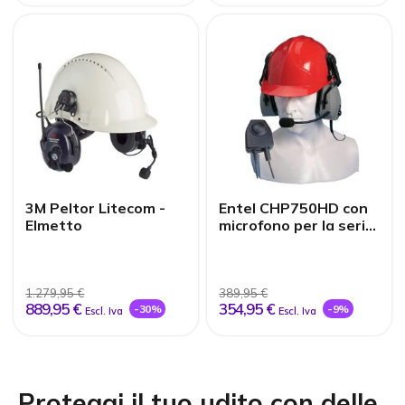
3M Peltor Litecom -
Entel CHP750HD con
Elmetto
microfono per la serie
HT
1.279,95 €
389,95 €
889,95 €
354,95 €
-30%
-9%
Escl. Iva
Escl. Iva
Proteggi il tuo udito con delle