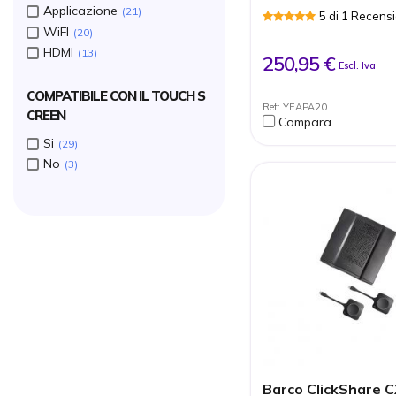
Applicazione
21
Plug-and-Play
5 di 1 Recensi
Supporta fino a quat
WiFI
20
simultanei
HDMI
13
Streaming simultan
250,95 €
Escl. Iva
Rete a doppia band
(2,4GHz/5GHz) resist
COMPATIBILE CON IL TOUCH S
interferenze
Ref: YEAPA20
Compatibile con USB
CREEN
Compara
Tipo C
Si
29
No
3
Barco ClickShare 