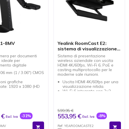
11-8MV
Yealink RoomCast E2:
sistema di visualizzazione
wireless
mera per documenti
Sistema di presentazione
a ideale per
wireless aziendale con uscita
mento digitale
HDMI 4K/60fps, Wi-Fi 6, PoE e
casting multiprotocollo per le
3,06 mm (1 / 3.06") CMOS
moderne sale riunioni.
ioni grafiche
Uscita HDMI 4K/60fps per una
ate: 1920 x 1080 (HD
visualizzazione nitida.
Wi-Fi 6 integrato con 2×2
ccia: USB 2.0
MIMO.
830 g
Casting multiprotocollo:
oni: 116,7 x 143,1 x
AirPlay, Miracast, YeaCast,
mm
Pod.
599,95 €
 Nero
Alimentazione PoE o a 12 V
 €
553,95 €
-31%
-8%
Escl. Iva
Escl. Iva
per installazioni flessibili.
Fino a quattro schermi
18MV
Ref: YEAROOMCASTE2
condivisi simultaneamente.