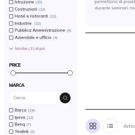
permettono di proiet
Istruzione
15
durante seminari, mig
Costruzioni
13
Hotel e ristoranti
12
Industrie
12
Pubblica Amministrazione
6
Aziendale e ufficio
4
Mostra (
3
) di piú
PRICE
MARCA
Barco
19
Ipevo
12
Benq
7
Artic
Griglia
Lista
Yealink
6