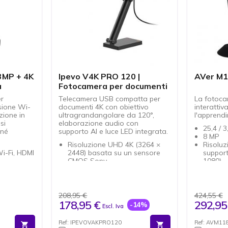
ul
3MP + 4K
Ipevo V4K PRO 120 |
AVer M
a
Fotocamera per documenti
er
Telecamera USB compatta per
La fotoca
sione Wi-
documenti 4K con obiettivo
interattiv
zione in
ultragrandangolare da 120°,
l'apprendi
si
elaborazione audio con
25,4 / 
 né
supporto AI e luce LED integrata.
8 MP
Risoluzione UHD 4K (3264 ×
Risoluz
Wi-Fi, HDMI
2448) basata su un sensore
support
CMOS Sony
1080)
gapixel
Grandangolo di 120° per
Interfa
superfici tabloid/A3 - grandi
Peso: 
documenti in vista
Dimensi
alizer,
Autofocus veloce - per
296,1 
208,95 €
424,55 €
ard.
presentazioni fluide
Colore:
178,95 €
292,95
-14%
Escl. Iva
on
Microfono per la riduzione del
ore.
rumore (intelliGo™) - per
Ref: IPEVOVAKPRO120
Ref: AVM1
po reale
parlare in modo chiaro