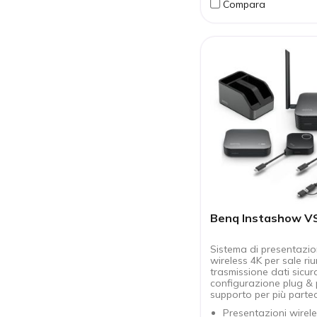
Compara
senza bisogno di PC
Microfono integrato
videoconferenze (US
Base stabile con ind
di stato
Pulsanti fisici per z
rotazione, esposizion
Benq Instashow VS
Sistema di presentazi
wireless 4K per sale ri
trasmissione dati sicur
configurazione plug & 
supporto per più partec
Presentazioni wirel