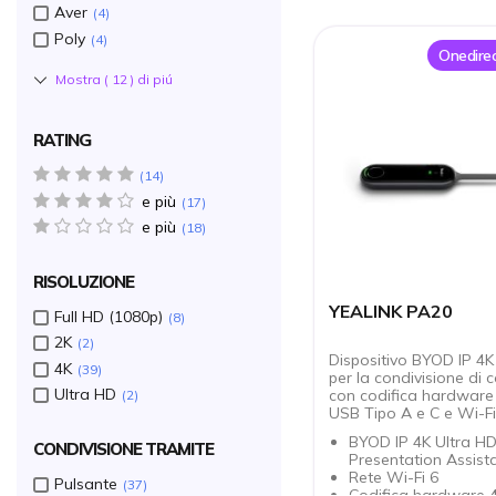
Aver
4
Poly
4
Onedirec
Mostra (
12
) di piú
RATING
5 star(s)
14
e più
4 star(s)
17
e più
1 star(s)
18
RISOLUZIONE
YEALINK PA20
Full HD (1080p)
8
2K
2
Dispositivo BYOD IP 4K
4K
39
per la condivisione di c
Ultra HD
con codifica hardware
2
USB Tipo A e C e Wi-Fi
BYOD IP 4K Ultra H
CONDIVISIONE TRAMITE
Presentation Assist
Rete Wi-Fi 6
Pulsante
37
Codifica hardware 