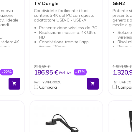
TV Dongle
GEN2
i nuova
Condividete facilmente i tuoi
Potente s
razione
contenuti 4K dal PC con questo
presentaz
vi, ideale
adattatore USB-C - USB-A
generazion
randi
medie e g
Presentazione wireless da PC
Risoluzione massima: 4K Ultra
Soluzio
OD
HD
wireles
a video: 4K
Condivisione tramite l'app
Risoluz
zione
iiyama EShare
Pieno 
Raggio massimo: 20m
Pulsan
lickShare
Interfaccia dispositivo: USB-C
genera
Compatibilità: tutti i computer
Condivi
 per
dotati di USB-C
annotaz
226,55 €
1.999,95 
Capacit
186,95 €
1.320,
-22%
-17%
Escl. Iva
possono
display
 WiFi con
Maggio
Ref: IIYWPD002C
Ref: BARC
certifi
Compara
Compa
spositivi
Facile d
sione di un
Plug & 
Compatib
lcuna
operati
nto all'uso
ta di alta
 i