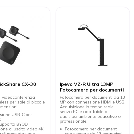
lickShare CX-30
Ipevo VZ-R Ultra 13MP
Fotocamera per documenti
i videoconferenza
Fotocamera per documenti da 13
ess per sale di piccole
MP con connessione HDMI e USB.
imensioni
Acquisizione in tempo reale
senza PC e adattabile a
sione USB-C per
qualsiasi ambiente educativo o
C
professionale.
supporto BYOD
ione di uscita video 4K
Fotocamera per documenti
 di presentazione
con sensore da 13 megapixel