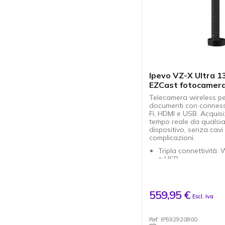
softphone presenti s
mercato
Ipevo VZ-X Ultra 1
EZCast fotocamer
Telecamera wireless p
documenti con connes
Fi, HDMI e USB. Acquisi
tempo reale da qualsia
dispositivo, senza cavi
complicazioni.
Tripla connettività: 
e USB.
Fotocamera da 8 me
con messa a fuoco
automatica.
Compatibile con Visu
559,95 €
Escl. Iva
EyeStage e Whitebo
Batteria integrata c
autonomia fino a 9 
Ref: IP592920800
Trasmissione in tem