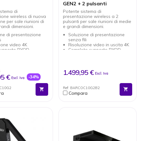
GEN2 + 2 pulsanti
istema di
Potente sistema di
ione wireless di nuova
presentazione wireless a 2
e per sale riunioni di
pulsanti per sale riunioni di medie
randi dimensioni.
e grandi dimensioni.
ne di presentazione
Soluzione di presentazione
s
senza fili
ione video 4K
Risoluzione video in uscita 4K
supporto BYOD
Completo supporto BYOD
te USB-C ClickShare
2 pulsanti ClickShare USB-C
zione 4.1
Gen 4.1
sione di contenuti,
Condivisione di contenuti,
ioni, lavagna, ecc.
annotazione, lavagna, ecc.
1.499,95 €
€
Escl. Iva
à di mirroring del
Maggiore sicurezza:
95 €
-34%
Escl. Iva
certificazione ISO27001
re sicurezza:
Compatibile con tutti i sistemi
OC10G2
Ref: BARCOC10G2B2
cazione ISO27001
operativi
ra
Compara
a installare e utilizzare:
Play
ile con tutti i sistemi
vi