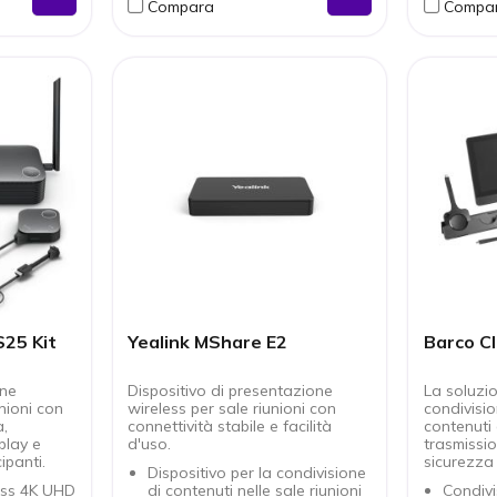
Compara
Compa
.
nonostante il rumore
 per
ambientale
B).
LED a bordo con ~172 lux -
icatori LED
illuminazione uniforme in
condizioni di scarsa luminosità
oom,
Plug & play via USB-A
e e filtri
Compatibile con Windows,
Mac, Chrome OS, piattaforme
video comuni
25 Kit
Yealink MShare E2
Barco C
one
Dispositivo di presentazione
La soluzi
unioni con
wireless per sale riunioni con
condivisio
a,
connettività stabile e facilità
contenuti 
play e
d'uso.
trasmissi
ipanti.
sicurezza 
Dispositivo per la condivisione
ess 4K UHD
di contenuti nelle sale riunioni
Condivi