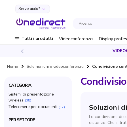
Serve aiuto?
Salta al contenuto
Tutti i prodotti
Videoconferenza
Display profes
VIDEO
Home
Sale riunioni e videoconferenza
Condivisione con
Condivisio
CATEGORIA
Sistemi di presentazione
wireless
35
Soluzioni d
Telecamere per documenti
17
La condivisione di c
PER SETTORE
distanza. Che si trat