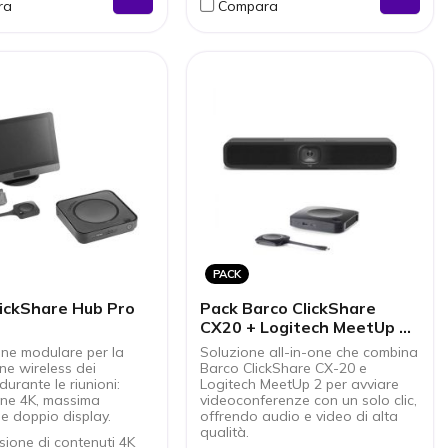
ra
Compara
Gestione remota tramite le
piattaforme Yealink.
Sicurezza di livello enterprise
con WPA3 e PIN.
Design compatto e ordinato
con cavo, ricco di I/O
PACK
lickShare Hub Pro
Pack Barco ClickShare
CX20 + Logitech MeetUp 2
per videoconferenze
one modulare per la
Soluzione all-in-one che combina
wireless
ne wireless dei
Barco ClickShare CX-20 e
durante le riunioni:
Logitech MeetUp 2 per avviare
one 4K, massima
videoconferenze con un solo clic,
e doppio display.
offrendo audio e video di alta
qualità.
sione di contenuti 4K