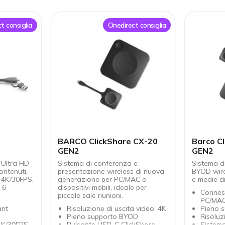
t consiglia
Onedirect consiglia
BARCO ClickShare CX-20
Barco C
GEN2
GEN2
 Ultra HD
Sistema di conferenza e
Sistema d
ontenuti,
presentazione wireless di nuova
BYOD wirel
 4K/30FPS,
generazione per PC/MAC o
e medie d
 6
dispositivi mobili, ideale per
Connes
piccole sale riunioni.
D
PC/MA
ant
Risoluzione di uscita video: 4K
Pieno 
Pieno supporto BYOD
Risoluz
4K/30FPS
Pulsante USB-C ClickShare
Sistema