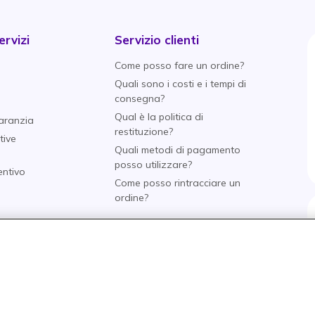
rvizi
Servizio clienti
Come posso fare un ordine?
Quali sono i costi e i tempi di
consegna?
Qual è la politica di
aranzia
restituzione?
tive
Quali metodi di pagamento
posso utilizzare?
entivo
Come posso rintracciare un
i
ordine?
nti
o
tore