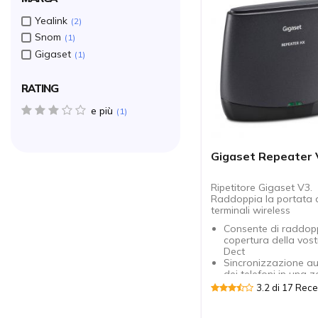
Yealink
2
Snom
1
Gigaset
1
RATING
e più
3 star(s)
1
Gigaset Repeater
Ripetitore Gigaset V3.
Raddoppia la portata d
terminali wireless
Consente di raddopp
copertura della vos
Dect
Sincronizzazione a
dei telefoni in una 
Si possono gestire f
3.2 di 17 Rece
basi per ripetitore
Compatibile con le b