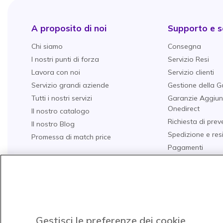
A proposito di noi
Supporto e se
Chi siamo
Consegna
I nostri punti di forza
Servizio Resi
Lavora con noi
Servizio clienti
Servizio grandi aziende
Gestione della G
Tutti i nostri servizi
Garanzie Aggiun
Onedirect
Il nostro catalogo
Richiesta di prev
Il nostro Blog
Spedizione e res
Promessa di match price
Pagamenti
Domande Freque
Guide all'acquist
I nostri TOP 10
Acquista per set
Gestisci le preferenze dei cookie