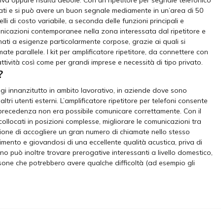
zzati e si può avere un buon segnale mediamente in un’area di 50
i di costo variabile, a seconda delle funzioni principali e
municazioni contemporanee nella zona interessata dal ripetitore e
tinati a esigenze particolarmente corpose, grazie ai quali si
e parallele. I kit per amplificatore ripetitore, da connettere con
ttività così come per grandi imprese e necessità di tipo privato.
?
taggi innanzitutto in ambito lavorativo, in aziende dove sono
tri utenti esterni. L’amplificatore ripetitore per telefoni consente
n precedenza non era possibile comunicare correttamente. Con il
collocati in posizioni complesse, migliorare le comunicazioni tra
ccasione di accogliere un gran numero di chiamate nello stesso
imento e giovandosi di una eccellente qualità acustica, priva di
no può inoltre trovare prerogative interessanti a livello domestico,
ersone che potrebbero avere qualche difficoltà (ad esempio gli