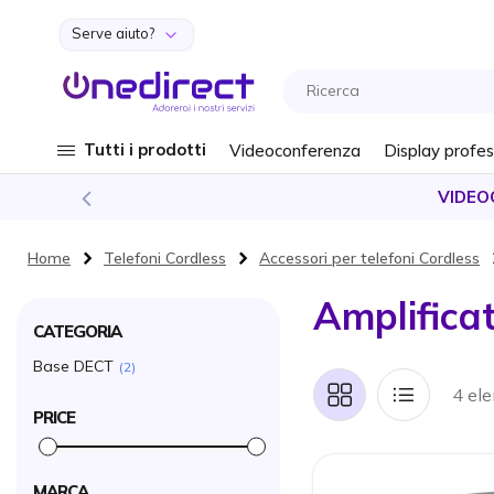
Serve aiuto?
Salta al contenuto
Tutti i prodotti
Videoconferenza
Display profes
VIDEO
Home
Telefoni Cordless
Accessori per telefoni Cordless
Amplificat
CATEGORIA
Base DECT
2
4 el
Griglia
Lista
PRICE
MARCA