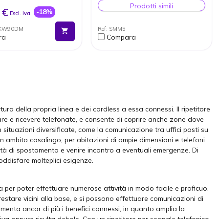
tema
Prodotti simili
bile effettuare 250
 €
-18%
Escl. Iva
e simultanee (8 per
e base e 2 per
INKW90DM
Ref: SMM5
lefono)
ra
Compara
rafia AES integrata
azione facile e veloce
 della base che può
ampliato con stazioni
W90B)
ibile con W53H; W56H;
 CP930W e DD (T54W
K)
ura della propria linea e dei cordless a essa connessi. Il ripetitore
fare e ricevere telefonate, e consente di coprire anche zone dove
n situazioni diversificate, come la comunicazione tra uffici posti su
re in ambito casalingo, per abitazioni di ampie dimensioni e telefoni
essità di spostamento e venire incontro a eventuali emergenze. Di
soddisfare molteplici esigenze.
a per poter effettuare numerose attività in modo facile e proficuo.
estare vicini alla base, e si possono effettuare comunicazioni di
umenta ancor di più i benefici connessi, in quanto amplia la
iva oppure risulta debole. Con un ripetitore per segnale telefonico