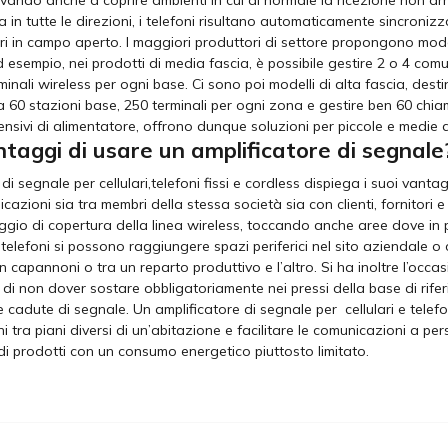
a in tutte le direzioni, i telefoni risultano automaticamente sincroni
tri in campo aperto. I maggiori produttori di settore propongono modell
ad esempio, nei prodotti di media fascia, è possibile gestire 2 o 4 co
erminali wireless per ogni base. Ci sono poi modelli di alta fascia, des
 60 stazioni base, 250 terminali per ogni zona e gestire ben 60 chiamat
ensivi di alimentatore, offrono dunque soluzioni per piccole e medie a
ntaggi di usare un amplificatore di segnale
e di segnale per cellulari,telefoni fissi e cordless dispiega i suoi van
zioni sia tra membri della stessa società sia con clienti, fornitori e al
raggio di copertura della linea wireless, toccando anche aree dove i
 telefoni si possono raggiungere spazi periferici nel sito aziendale o 
i, in capannoni o tra un reparto produttivo e l’altro. Si ha inoltre l’o
 di non dover sostare obbligatoriamente nei pressi della base di rifer
 cadute di segnale. Un amplificatore di segnale per cellulari e telefo
i tra piani diversi di un’abitazione e facilitare le comunicazioni a p
e di prodotti con un consumo energetico piuttosto limitato.