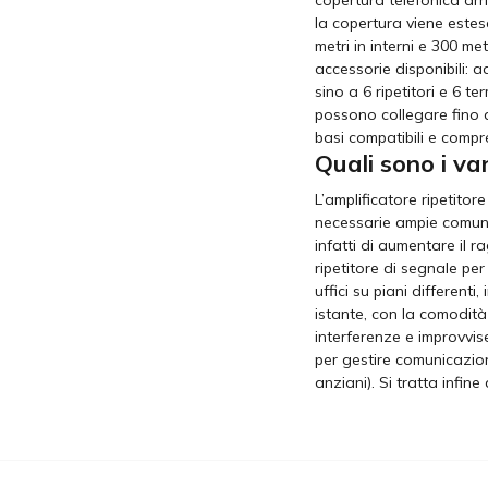
la copertura viene estes
metri in interni e 300 me
accessorie disponibili: 
sino a 6 ripetitori e 6 t
possono collegare fino a
basi compatibili e compr
Quali sono i va
L’amplificatore ripetitor
necessarie ampie comunica
infatti di aumentare il 
ripetitore di segnale per
uffici su piani different
istante, con la comodità
interferenze e improvvise
per gestire comunicazion
anziani). Si tratta infin