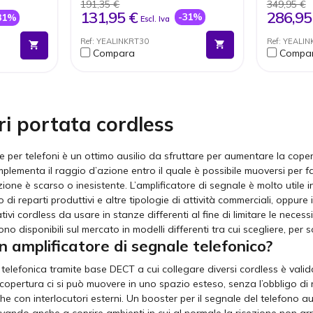
e serie C,
montaggio a parete
per sis
191,35 €
349,95 €
È possi
131,95 €
286,95
-31%
31%
Escl. Iva
erminale
chiamat
stazion
Ref: YEALINKRT30
Ref: YEAL
microte
Compara
Compa
Crittog
Install
Gestore
essere 
base (
Compat
ri portata cordless
W59R;
+ DD10
e per telefoni è un ottimo ausilio da sfruttare per aumentare la copert
implementa il raggio d’azione entro il quale è possibile muoversi per 
zione è scarso o inesistente. L’amplificatore di segnale è molto utile i
rno di reparti produttivi e altre tipologie di attività commerciali, oppu
lativi cordless da usare in stanze differenti al fine di limitare le nec
ono disponibili sul mercato in modelli differenti tra cui scegliere, per 
 amplificatore di segnale telefonico?
 telefonica tramite base DECT a cui collegare diversi cordless è valid
copertura ci si può muovere in uno spazio esteso, senza l’obbligo di r
che con interlocutori esterni. Un booster per il segnale del telefono a
ivando anche a coprire ambienti in cui al normale la ricezione non arr