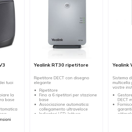
 V3
Yealink RT30 ripetitore
Yealink
Ripetitore DECT con disegno
Sistema d
ei tuoi
elegante
multicella 
vostre ins
Ripetitore
iare la
Fino a 6 ripetitori per stazione
Gestore
tra base
base
DECT mu
Associazione automatica:
Fornisc
utomatica
collegamento ultraveloce
garanti
zona
Indicatori LED: lettura
ottimal
ino a 6
semplificata dello stato
È possi
nsioni
Configurazione Plug & Play
stazion
asi
Design elegante, possibilità di
Aggiung