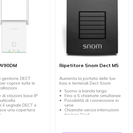
 W90DM
Ripetitore Snom Dect M5
i gestione DECT
Aumenta la portata delle tue
per coprire tutte le
basi e terminali Dect Snom
tallazioni
Suono a banda larga
 di stazioni base IP
Fino a 5 chiamate simultanee
lticella
Possibilità di connessione in
e il segnale DECT e
serie
sce una copertura
Chiamate senza interruzioni
e
tra basi Dect
bile integrare fino a 60
Include alimentatore.
i base
e fino a 250 terminali