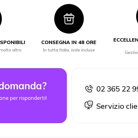
con
Icon
ECCELLEN
SPONIBILI
CONSEGNA IN 48 ORE
 molto altro
In tutta Italia, isole incluse
Gestio
 domanda?
02 365 22 9
icon
one per risponderti!
icon
Servizio clie