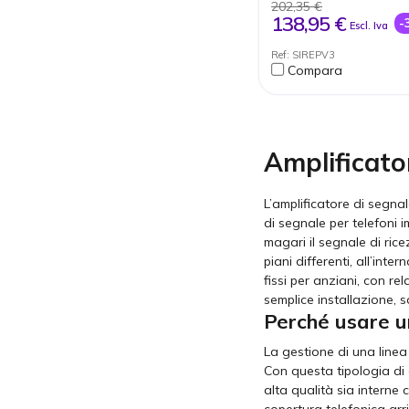
Gigaset Siemens dell
202,35 €
E, S, SL
138,95 €
-
Escl. Iva
Non sostituisce un t
supplementare
Ref: SIREPV3
Compara
Amplificato
L’amplificatore di segnal
di segnale per telefoni 
magari il segnale di rice
piani differenti, all’inte
fissi per anziani, con re
semplice installazione, s
Perché usare un
La gestione di una linea
Con questa tipologia di 
alta qualità sia interne 
copertura telefonica arr