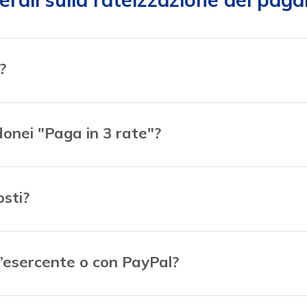
?
donei "Paga in 3 rate"?
osti?
l’esercente o con PayPal?