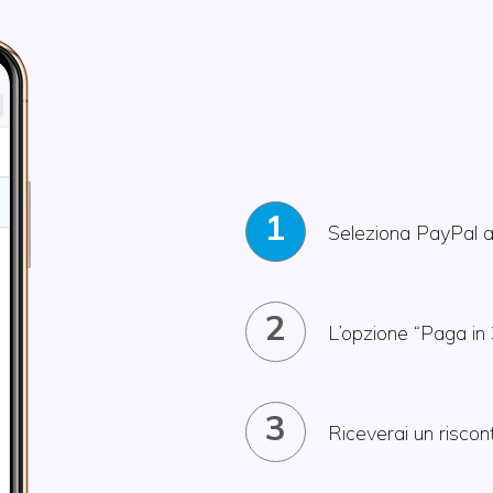
1
Seleziona PayPal 
2
L’opzione “Paga in 
3
Riceverai un riscon