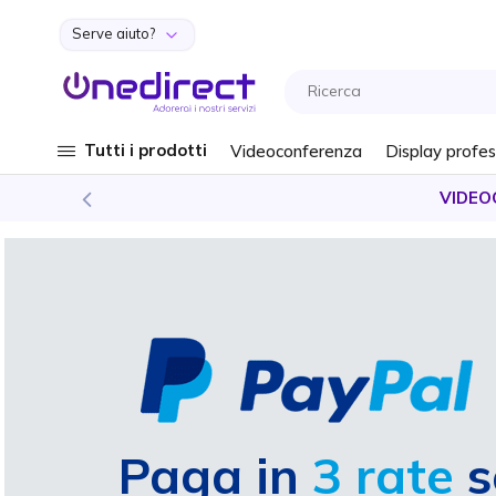
Serve aiuto?
Salta al contenuto
Tutti i prodotti
Videoconferenza
Display profes
VIDEO
Paga in
3 rate
s