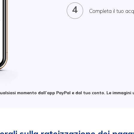
4
Completa il tuo acq
qualsiasi momento dall’app PayPal e dal tuo conto. Le immagini u
erali sulla rateizzazione dei pag