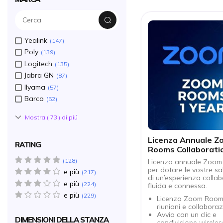
Yealink
147
Poly
139
Logitech
135
Jabra GN
87
IIyama
57
Barco
52
Mostra (
73
) di piú
Licenza Annuale Z
RATING
Rooms Collaborati
5 star(s)
128
Licenza annuale Zoo
per dotare le vostre sal
e più
4 star(s)
217
di un’esperienza collab
e più
3 star(s)
224
fluida e connessa.
e più
1 star(s)
229
Licenza Zoom Rooms
riunioni e collaboraz
Avvio con un clic e
DIMENSIONI DELLA STANZA
condivisione wireles