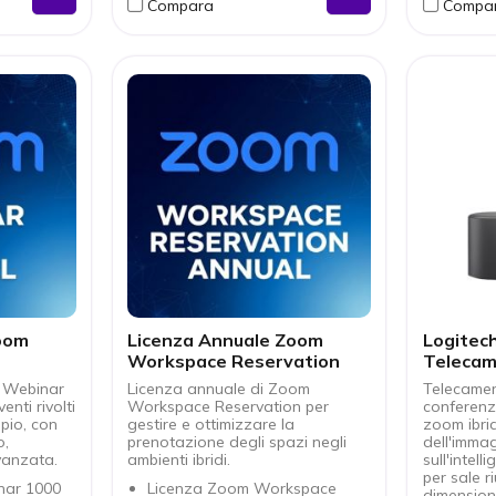
Compara
Compa
Compati
ta con
HDMI per
hernet per
nelle s
 AV
Trasmis
tilizzare
con ba
sonali
zzata con
zionalità
temi audio
i per
onalizzate
oom
Licenza Annuale Zoom
Logitech
Workspace Reservation
Telecam
 Webinar
Licenza annuale di Zoom
Telecamer
nti rivolti
Workspace Reservation per
conferenz
pio, con
gestire e ottimizzare la
zoom ibrid
o,
prenotazione degli spazi negli
dell'imma
vanzata.
ambienti ibridi.
sull'intell
per sale r
nar 1000
Licenza Zoom Workspace
dimensioni