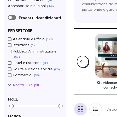
comunicazione da re
Accessori sale riunioni
346
piattaforme e garant
Prodotti ricondizionati
PER SETTORE
Aziendale e ufficio
176
Istruzione
173
Pubblica Amministrazione
97
Hotel e ristoranti
88
Salute e azione sociale
65
Commercio
59
Condivisione
Accessori sale riunioni
Kit videoco
Mostra (
5
) di piú
contenuti
con sch
PRICE
Artic
Griglia
Lista
MARCA