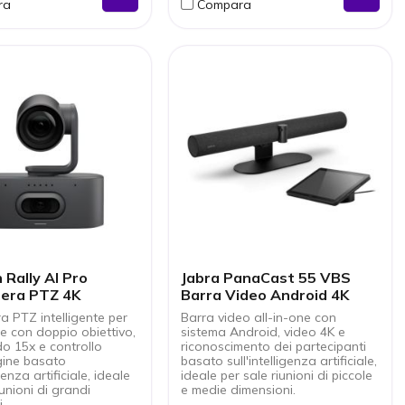
ra
Compara
bile con dispositivi
pronta all'uso
 un utilizzo flessibile
Audio chiaro: adatto alla voce
ale conferenze
durante conferenze o
sione wireless stabile
animazioni
ssa latenza
Formato portatile: ideale per
eventi in movimento
 Rally AI Pro
Jabra PanaCast 55 VBS
era PTZ 4K
Barra Video Android 4K
a PTZ intelligente per
Barra video all-in-one con
e con doppio obiettivo,
sistema Android, video 4K e
o 15x e controllo
riconoscimento dei partecipanti
gine basato
basato sull'intelligenza artificiale,
igenza artificiale, ideale
ideale per sale riunioni di piccole
iunioni di grandi
e medie dimensioni.
.