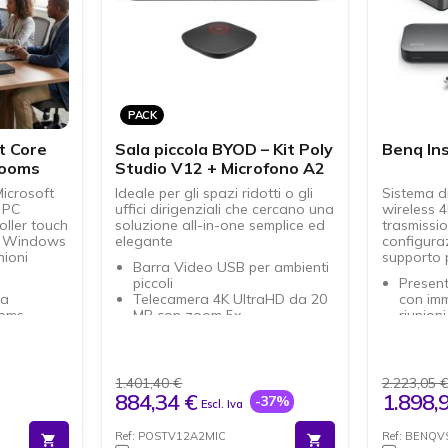
una migliore fruibilità della
sala
Gestione remota con Jabra
Plus per aggiornamenti
semplificati e gestione dei
dispositivi
PACK
t Core
Sala piccola BYOD – Kit Poly
Benq In
Rooms
Studio V12 + Microfono A2
icrosoft
Ideale per gli spazi ridotti o gli
Sistema d
 PC
uffici dirigenziali che cercano una
wireless 4
oller touch
soluzione all-in-one semplice ed
trasmissio
ma Windows
elegante
configura
nioni
supporto p
Barra Video USB per ambienti
piccoli
Present
ta
Telecamera 4K UltraHD da 20
con imm
ooms
MP con zoom 5x
riunion
riunioni
Campo visivo orizzontale di
Plug & 
120° e diagonale di 132°
senza i
e di classe
softwa
azioni
Elevata
1.401,40 €
2.223,05 
grazie 
884,34 €
1.898,
-37%
Escl. Iva
integra
10,1" per
Support
Ref: POSTV12A2MIC
Ref: BENQ
ilmente le
present