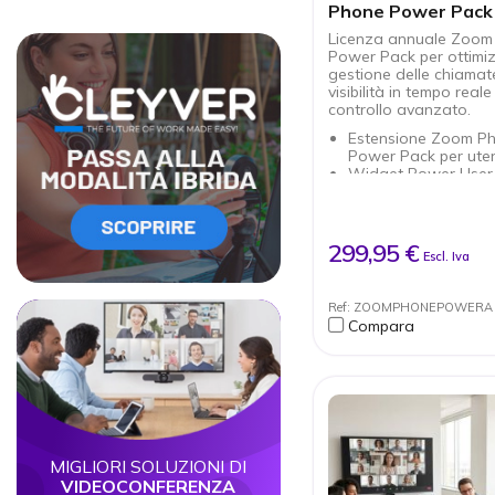
Phone Power Pack
Licenza annuale Zoom
Power Pack per ottimiz
gestione delle chiamat
visibilità in tempo reale
controllo avanzato.
Estensione Zoom P
Power Pack per utent
Widget Power User
gestire le chiamate c
Visibilità in tempo re
code
Analisi istantanee p
299,95 €
Escl. Iva
monitorare le presta
Gestione avanzata 
presenza per ottimi
Ref: ZOOMPHONEPOWERA
Circle
Circle
l’instradamento
Compara
Zoom AI Companion
trascrizioni e riassun
Strumenti di collabo
integrati con Team 
Docs
MIGLIORI SOLUZIONI DI
VIDEOCONFERENZA