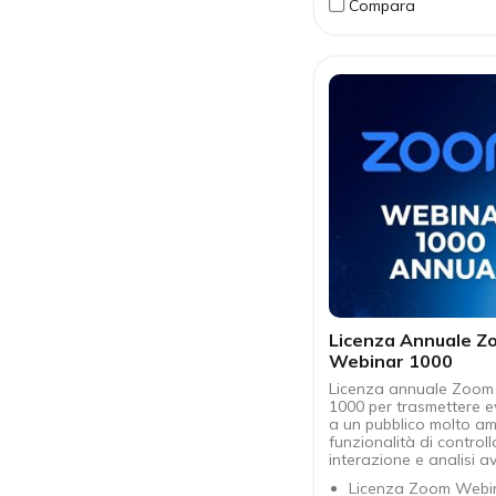
Compara
riunioni
Connettività comple
USB, HDMI e rete Et
collegare dispositivi
Supporto BYOM per u
laptop e sistemi di
videoconferenza per
Gestione IT centrali
sicurezza TPM e fun
enterprise
Compatibile con sis
e video professional
configurazioni pers
delle sale riunioni
Licenza Annuale Z
Webinar 1000
Licenza annuale Zoom
1000 per trasmettere eve
a un pubblico molto am
funzionalità di controll
interazione e analisi a
Licenza Zoom Webi