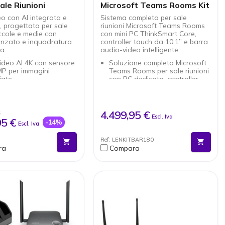
ale Riunioni
Microsoft Teams Rooms Kit
eo con AI integrata e
Sistema completo per sale
, progettata per sale
riunioni Microsoft Teams Rooms
iccole e medie con
con mini PC ThinkSmart Core,
nzato e inquadratura
controller touch da 10,1” e barra
a.
audio-video intelligente.
ideo AI 4K con sensore
Soluzione completa Microsoft
MP per immagini
Teams Rooms per sale riunioni
iate
con PC dedicato, controller
isivo ultra-wide 150°
touch e barra audio-video
ertura completa della
Processore Intel Core i5 con
16 GB di RAM per prestazioni
ofoni con AI per
affidabili nelle
4.499,95 €
€
Escl. Iva
zione vocale precisa e
videoconferenze
95 €
-14%
Escl. Iva
nale
Controller touch da 10,1" per
lanti integrati da 12W
gestione intuitiva delle riunioni
Ref: LENKITBAR180
io potente e chiaro
e delle funzioni della sala
ra
Compara
i intelligenti come
Barra audio-video intelligente
 tracking e group
con altoparlanti, tweeter, 8
g
microfoni e sistema multi-
lug & play compatibile
camera
ams, Zoom e Google
Connettività completa con
Thunderbolt 4, USB-C, USB-A,
HDMI e rete Ethernet
Wi-Fi 6 e Bluetooth 5.0 per
connettività wireless avanzata
Gestione aziendale con Intel