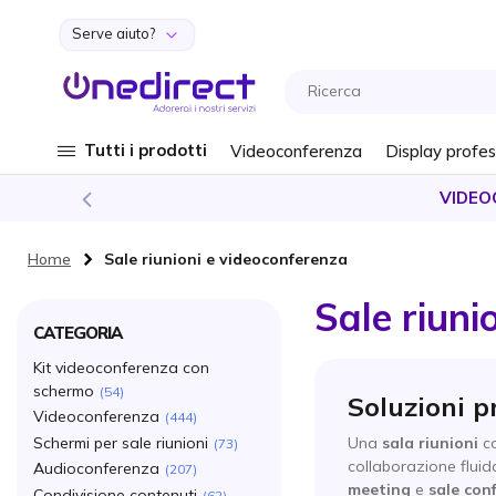
Serve aiuto?
Salta al contenuto
Tutti i prodotti
Videoconferenza
Display profes
VIDEO
Home
Sale riunioni e videoconferenza
Sale riuni
CATEGORIA
Kit videoconferenza con
schermo
54
Soluzioni p
Videoconferenza
444
Schermi per sale riunioni
Una
sala riunioni
co
73
collaborazione fluid
Audioconferenza
207
meeting
e
sale con
Condivisione contenuti
62