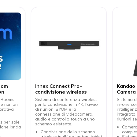
oom
Innex Connect Pro+
Kandao 
on
condivisione wireless
Camera 
Videoco
m Rooms
Sistema di conferenza wireless
Sistema d
e riunioni
per la condivisione in 4K, l’avvio
in-one co
orativa
di riunioni BYOM e la
intelligen
connessione di videocamera,
integrato,
audio e controllo touch a uno
riunioni s
 per sale
schermo esistente.
ione ibrida
Camera
Condivisione dello schermo
complet
s
wireless in 4K da laptop, tablet
Sistema