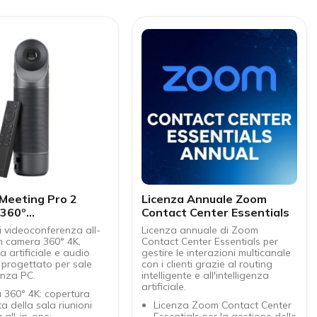
Meeting Pro 2
Licenza Annuale Zoom
360º
Contact Center Essentials
nferenza 4K AI
i videoconferenza all-
Licenza annuale di Zoom
n camera 360° 4K,
Contact Center Essentials per
za artificiale e audio
gestire le interazioni multicanale
 progettato per sale
con i clienti grazie al routing
enza PC.
intelligente e all'intelligenza
artificiale.
 360° 4K: copertura
a della sala riunioni
Licenza Zoom Contact Center
 all-in-one:
Essentials per la gestione delle