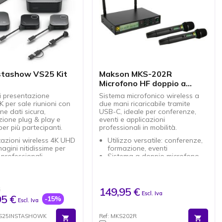
vPro e sicurezza TPM 2.0
integrata
stashow VS25 Kit
Makson MKS-202R
Microfono HF doppio a
mano
i presentazione
Sistema microfonico wireless a
K per sale riunioni con
due mani ricaricabile tramite
ne dati sicura,
USB-C, ideale per conferenze,
zione plug & play e
eventi e applicazioni
er più partecipanti.
professionali in mobilità.
azioni wireless 4K UHD
Utilizzo versatile: conferenze,
agini nitidissime per
formazione, eventi
i professionali
Sistema a doppio microfono
Play pronto all'uso
wireless per interventi
nstallazione di
simultanei
re
Ricarica USB-C: praticità d'uso
 sicurezza dei dati
senza batterie usa e getta
149,95 €
€
Escl. Iva
alla crittografia
Trasmissione wireless stabile:
95 €
-15%
Escl. Iva
ta a livello aziendale
libertà di movimento durante
o multiutente per
le presentazioni
VS25INSTASHOWK
Ref: MKS202R
azioni collaborative
Installazione rapida: soluzione