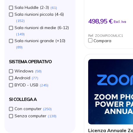
semplificata
Sala Huddle (2-3)
61
Esperienza intellige
inquadratura autom
Sala riunioni piccola (4-6)
partecipanti
498,95 €
152
Escl. Iva
Supporto multi-sche
Sala riunioni di medie (6-12)
3 schermi e più contr
Interoperabilità est
149
Ref: ZOOMROOMLIC1
Teams, Webex e alt
Compara
Sala riunioni grande (+10)
piattaforme
Gestione centralizza
89
le vostre sale e
apparecchiature
SISTEMA OPERATIVO
Digital signage incl
segnaletica e preno
Windows
58
Android
77
BYOD - USB
245
SI COLLEGA A
Con computer
250
Senza computer
138
Licenza Annuale Z