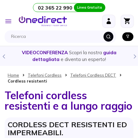
02 365 22 990
Linea Gratuita
Salta al contenuto
Toggle
Nav
Scopri la nostra
guida
CUFFIE E AURICOLARI
- Ecco l
venta un esperto!
prodotto
più adatto all
Home
Telefoni Cordless
Telefoni Cordless DECT
Cordless resistenti
Telefoni cordless
resistenti e a lungo raggio
CORDLESS DECT RESISTENTI ED
IMPERMEABILI.