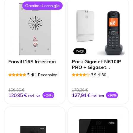
Onedirect consiglia
PACK
Fanvil I16S Intercom
Pack Gigaset N610IP
PRO + Gigaset
AS690HX Nero
5 di 1 Recensioni
3.9 di 30
Recensioni
159,95 €
173,20 €
120,95 €
127,94 €
-24%
-26%
Escl. Iva
Escl. Iva