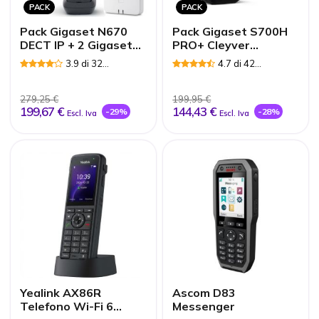
PACK
PACK
Pack Gigaset N670
Pack Gigaset S700H
DECT IP + 2 Gigaset
PRO+ Cleyver
AS690HX
NW30UC
3.9 di 32
4.7 di 42
Recensioni
Recensioni
279,25 €
199,95 €
199,67 €
144,43 €
-29%
-28%
Escl. Iva
Escl. Iva
Yealink AX86R
Ascom D83
Telefono Wi-Fi 6
Messenger