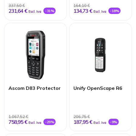
337,50 €
164,10 €
231,64 €
134,73 €
-31%
-18%
Escl. Iva
Escl. Iva
Ascom D83 Protector
Unify OpenScape R6
1.067,52 €
206,75 €
758,95 €
187,95 €
-29%
-9%
Escl. Iva
Escl. Iva