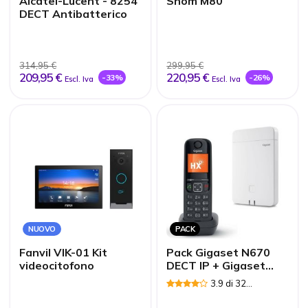
Alcatel-Lucent - 8254
Snom M80
DECT Antibatterico
314,95 €
299,95 €
209,95 €
220,95 €
-33%
-26%
Escl. Iva
Escl. Iva
NUOVO
PACK
Fanvil VIK-01 Kit
Pack Gigaset N670
videocitofono
DECT IP + Gigaset
AS690HX
3.9 di 32
Recensioni