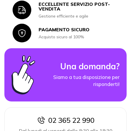
ECCELLENTE SERVIZIO POST-
Icon
VENDITA
Gestione efficiente e agile
PAGAMENTO SICURO
Icon
Acquisto sicuro al 100%
Una domanda?
Siamo a tua disposizione per
risponderti!
02 365 22 990
icon
Dal lunedi al venerdi dalle 8:30 alle 18:30