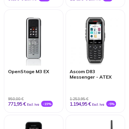
OpenStage M3 EX
Ascom D83
Messenger - ATEX
950,00 €
1.253,95 €
771,95 €
1.194,95 €
-19%
-5%
Escl. Iva
Escl. Iva