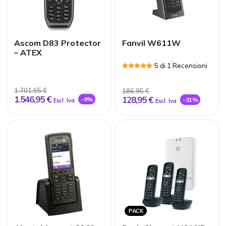
Ascom D83 Protector
Fanvil W611W
– ATEX
5 di 1 Recensioni
1.701,65 €
186,95 €
1.546,95 €
128,95 €
-9%
-31%
Escl. Iva
Escl. Iva
PACK