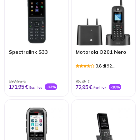
Spectralink S33
Motorola O201 Nero
3.8 di 92
Recensioni
197,95 €
88,45 €
171,95 €
72,95 €
-13%
-18%
Escl. Iva
Escl. Iva