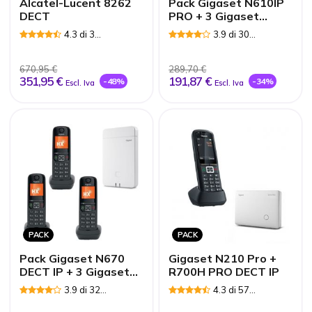
Alcatel-Lucent 8262
Pack Gigaset N610IP
DECT
PRO + 3 Gigaset
AS690HX Nero
4.3 di 3
3.9 di 30
Recensioni
Recensioni
670,95 €
289,70 €
351,95 €
191,87 €
-48%
-34%
Escl. Iva
Escl. Iva
PACK
PACK
Pack Gigaset N670
Gigaset N210 Pro +
DECT IP + 3 Gigaset
R700H PRO DECT IP
AS690HX
3.9 di 32
4.3 di 57
Recensioni
Recensioni