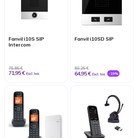
Fanvil i10S SIP
Fanvil i10SD SIP
Intercom
75,85 €
80,25 €
71,95 €
64,95 €
-19%
Escl. Iva
Escl. Iva