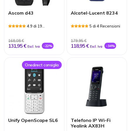
Ascom d43
Alcatel-Lucent 8234
4.9 di 19
5 di 4 Recensioni
Recensioni
168,08 €
179,95 €
131,95 €
118,95 €
-22%
-34%
Escl. Iva
Escl. Iva
Onedirect consiglia
Unify OpenScape SL6
Telefono IP Wi-Fi
Yealink AX83H