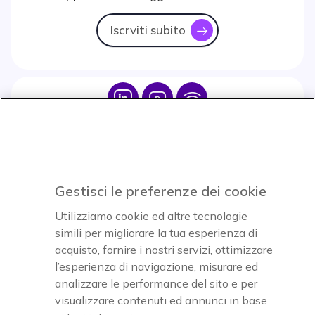
Iscrviti subito
icon
Icon
Icon
Icon
Icon
Paga facilmente ed in assoluta sicurezza
Gestisci le preferenze dei cookie
Accettiamo
Utilizziamo cookie ed altre tecnologie
simili per migliorare la tua esperienza di
acquisto, fornire i nostri servizi, ottimizzare
l’esperienza di navigazione, misurare ed
analizzare le performance del sito e per
visualizzare contenuti ed annunci in base
Onedirect, azienda del gruppo INCEPT