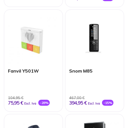
Fanvil Y501W
Snom M85
104,95 €
467,00 €
75,95 €
394,95 €
-28%
-15%
Escl. Iva
Escl. Iva