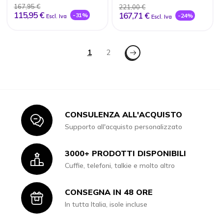
167,95 €
221,00 €
115,95 €
167,71 €
-31%
-24%
Escl. Iva
Escl. Iva
Pagina
Pagina - Successivo
Attualmente stai leggendo la pagin
1
Pagina
2
CONSULENZA ALL'ACQUISTO
Icon
Supporto all'acquisto personalizzato
3000+ PRODOTTI DISPONIBILI
Icon
Cuffie, telefoni, talkie e molto altro
CONSEGNA IN 48 ORE
Icon
In tutta Italia, isole incluse