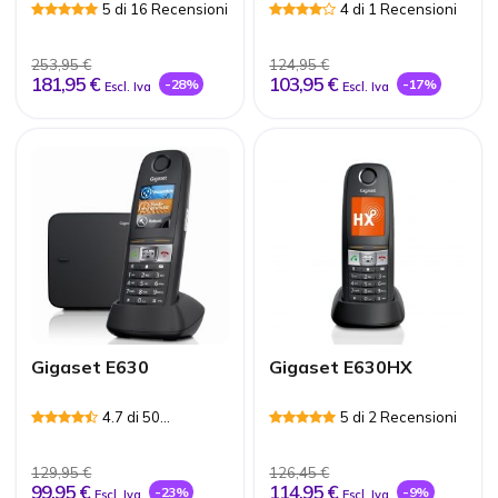
5 di 16 Recensioni
4 di 1 Recensioni
253,95 €
124,95 €
181,95 €
103,95 €
-28%
-17%
Escl. Iva
Escl. Iva
Gigaset E630
Gigaset E630HX
4.7 di 50
5 di 2 Recensioni
Recensioni
129,95 €
126,45 €
99,95 €
114,95 €
-23%
-9%
Escl. Iva
Escl. Iva