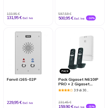
Robusto IP67
133,95 €
597,59 €
131,95 €
500,95 €
-16%
Escl. Iva
Escl. Iva
PACK
Fanvil i16S-02P
Pack Gigaset N610IP
PRO + 2 Gigaset
AS690HX Nero
3.9 di 30
Recensioni
229,95 €
231,45 €
Escl. Iva
159,90 €
-31%
Escl. Iva