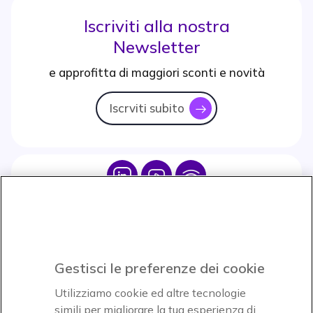
Iscriviti alla nostra
Newsletter
e approfitta di maggiori sconti e novità
Iscrviti subito
icon
Icon
Icon
Icon
Icon
Paga facilmente ed in assoluta sicurezza
Gestisci le preferenze dei cookie
Accettiamo
Utilizziamo cookie ed altre tecnologie
simili per migliorare la tua esperienza di