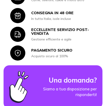
Cuffie, telefoni, talkie e molto altro
CONSEGNA IN 48 ORE
Icon
In tutta Italia, isole incluse
ECCELLENTE SERVIZIO POST-
Icon
VENDITA
Gestione efficiente e agile
PAGAMENTO SICURO
Icon
Acquisto sicuro al 100%
Una domanda?
Siamo a tua disposizione per
risponderti!