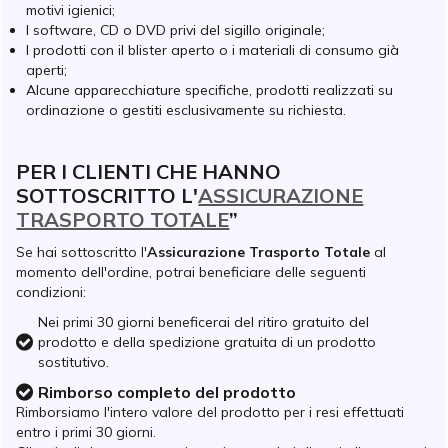
motivi igienici;
I software, CD o DVD privi del sigillo originale;
I prodotti con il blister aperto o i materiali di consumo già
aperti;
Alcune apparecchiature specifiche, prodotti realizzati su
ordinazione o gestiti esclusivamente su richiesta.
PER I CLIENTI CHE HANNO
SOTTOSCRITTO L'
ASSICURAZIONE
TRASPORTO TOTALE
”
Se hai sottoscritto l'
Assicurazione Trasporto Totale
al
momento dell'ordine, potrai beneficiare delle seguenti
condizioni:
Nei primi 30 giorni beneficerai del ritiro gratuito del
Icon OK
prodotto e della spedizione gratuita di un prodotto
sostitutivo.
Rimborso completo del prodotto
Icon OK
Rimborsiamo l'intero valore del prodotto per i resi effettuati
entro i primi 30 giorni.