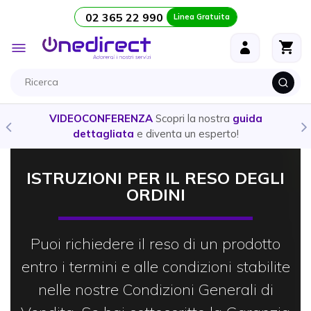
02 365 22 990
Linea Gratuita
Salta al contenuto
Toggle
Nav
VIDEOCONFERENZA
Scopri la nostra
guida
dettagliata
e diventa un esperto!
ISTRUZIONI PER IL
RESO DEGLI
ORDINI
Puoi richiedere il reso di un prodotto
entro i termini e alle condizioni stabilite
nelle nostre Condizioni Generali di