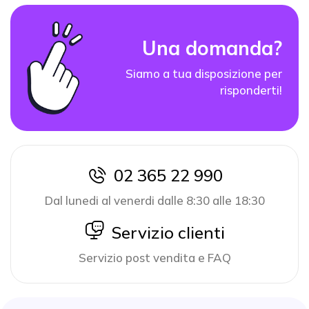
Una domanda?
Siamo a tua disposizione per
risponderti!
02 365 22 990
icon
Dal lunedi al venerdi dalle 8:30 alle 18:30
icon
Servizio clienti
Servizio post vendita e FAQ