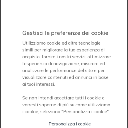
Icon
Paga facilmente ed in assoluta sicurezza
Gestisci le preferenze dei cookie
Accettiamo
Utilizziamo cookie ed altre tecnologie
simili per migliorare la tua esperienza di
acquisto, fornire i nostri servizi, ottimizzare
l’esperienza di navigazione, misurare ed
analizzare le performance del sito e per
Onedirect, azienda del gruppo INCEPT
visualizzare contenuti ed annunci in base
ai tuoi interessi.
Se non intendi accettare tutti i cookie o
vorresti saperne di più su come utilizziamo
i cookie, seleziona "Personalizza i cookie"
Personalizza i cookie