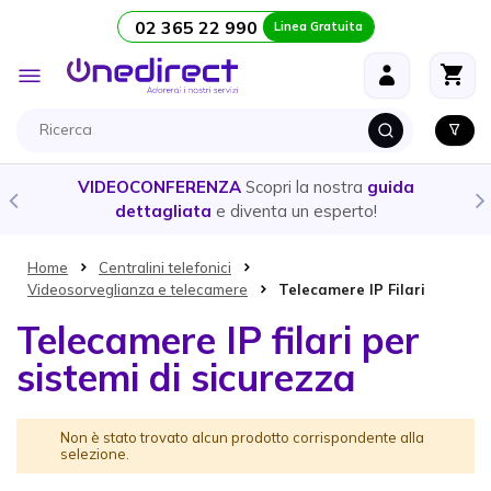
02 365 22 990
Linea Gratuita
Salta al contenuto
Toggle
Nav
VIDEOCONFERENZA
Scopri la nostra
guida
dettagliata
e diventa un esperto!
Home
Centralini telefonici
Videosorveglianza e telecamere
Telecamere IP Filari
Telecamere IP filari per
sistemi di sicurezza
Non è stato trovato alcun prodotto corrispondente alla
selezione.