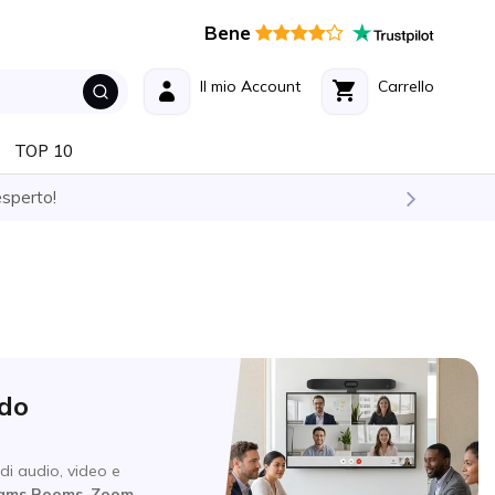
Bene
Il mio Account
Carrello
TOP 10
esperto!
odo
 di audio, video e
eams Rooms
,
Zoom