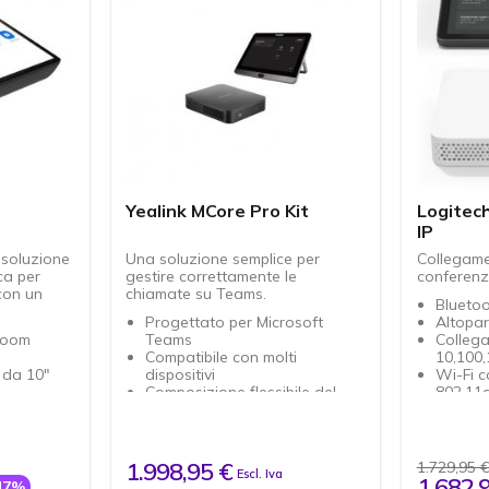
Yealink MCore Pro Kit
Logitec
IP
 soluzione
Una soluzione semplice per
Collegame
ca per
gestire correttamente le
conferenze
 con un
chiamate su Teams.
Bluetoo
Progettato per Microsoft
Altopar
 zoom
Teams
Colleg
Compatibile con molti
10,100,
 da 10"
dispositivi
Wi-Fi c
Composizione flessibile del
802.11a
arsi ad
sistema di videoconferenza
Display
re
Mtouch è dotato di uno
Risoluz
ooms
schermo touch screen con
Suppor
un'interfaccia su misura per
1.998,95 €
1.729,95 
Escl. Iva
Microsoft Teams
1.682,
17%