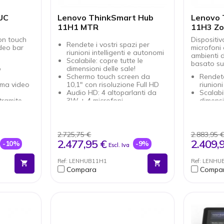
si entra nella sala e
visualizzare i dati ambientali
UC
Lenovo ThinkSmart Hub
Lenovo 
(a seconda della versione).
11H1 MTR
11H3 Z
con touch
Dispositiv
Rendete i vostri spazi per
ideo bar
microfoni 
riunioni intelligenti e autonomi
ambienti d
Scalabile: copre tutte le
basato s
o
dimensioni delle sale!
Schermo touch screen da
Rendete
tema video
10,1" con risoluzione Full HD
riunioni
Audio HD: 4 altoparlanti da
Scalabi
tramite
3W + 4 microfoni
dimensi
Massima sicurezza: Lenovo
Scherm
e le
ThinkShield + Windows 11 IoT
10,1" c
e di
Sistema di cablaggio unico
Audio H
Soluzione dedicata e
3W + 4
2.725,75 €
2.883,95 
oni con un
certificata Microsoft Teams
Massim
2.477,95 €
2.409,
-10%
-9%
Escl. Iva
ThinkS
Sistema
Ref: LENHUB11H1
Ref: LENHU
Soluzi
Compara
Compa
certifi