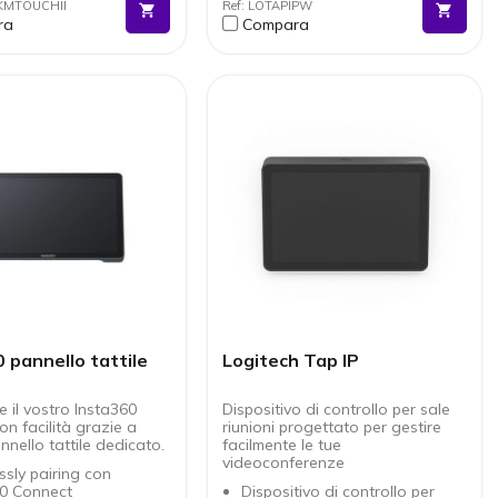
NKMTOUCHII
Ref: LOTAPIPW
Retroilluminazione LED per
ra
Compara
una leggibilità migliore
Altoparlante ultrasonico
integrato
Possibilità di condividere
contenuti direttamente tramite
il tablet
Accelerometro e sensori di
luce ambientale
Alimentazione tramite cavo
Ethernet
Porte e interfacce: Ethernet,
Wi-Fi o Bluetooth
Compatibile con Microsoft
Teams Rooms (Android),
Zoom rooms, RingCentral
Rooms
Tablet connesso alla rete
Vendibile esclusivamente con
soluzione video adatta
 pannello tattile
Logitech Tap IP
e il vostro Insta360
Dispositivo di controllo per sale
n facilità grazie a
riunioni progettato per gestire
nello tattile dedicato.
facilmente le tue
videoconferenze
sly pairing con
60 Connect
Dispositivo di controllo per