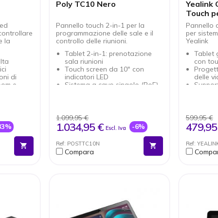
Poly TC10 Nero
Yealink
Touch pe
 ed
Pannello touch 2-in-1 per la
Pannello d
controllare
programmazione delle sale e il
per siste
e la
controllo delle riunioni.
Yealink
Tablet 2-in-1: prenotazione
Tablet 
lta
sala riunioni
con to
ici
Touch screen da 10" con
Progett
oni di
indicatori LED
delle v
oom e
Sistema a cavo singolo (PoE)
Suppor
Con sensore di prossimità
Etherne
t
Integrazione perfetta con
Trasmis
ntaggio a
Zoom
conness
nclusi
Sistema
1.099,95 €
599,95 €
azione a
Annota
1.034,95 €
479,95
33%
-6%
Escl. Iva
condivi
soft
Compati
Ref: POSTTC10N
Ref: YEALI
Androi
Compara
Compa
si sala
Meetin
Yealink