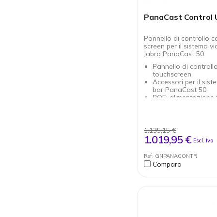
PanaCast Control 
Pannello di controllo 
screen per il sistema v
Jabra PanaCast 50
Pannello di controll
touchscreen
Accessori per il sis
bar PanaCast 50
POE: alimentazione 
Ethernet
Compatibile con tutt
principali piattaform
videoconferenza
1.135,15 €
Controllo delle riuni
1.019,95 €
Escl. Iva
semplice tocco
Ref: GNPANACONTR
Compara