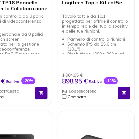
 CTP18 Pannello
Logitech Tap + Kit cat5e
r la Collaborazione
i controllo da 8 pollici
Tavolo tattile da 10,1''
mi di videoconferenza
progettato per offrire il controllo
in tempo reale dei tuoi dispositivi
e delle tue riunioni.
gestionale da 8 pollici
uch screen
Pannello di controllo riunioni
ato per la gestione
Schermo IPS da 25,6 cm
ideoconferenze
(10,1'')
to PoE (Power over
Risoluzione 1280 x 800 pixel
t)
Controllo tattile capacitivo:
sione dati flessibile con
utilizzo intuitivo
ione all'endpoint VCS
Luminosità di 400 cd/m² per
 operativo Android 9.0
una visibilità chiara
1.004,95 €
zione su contenuti
Altoparlante ad ultrasuoni
 €
898,95 €
-20%
-11%
Escl. Iva
Escl. Iva
si
integrato
bile solo con prodotti
Connessione Ethernet/LAN per
NKCTP18STD
Ref: LOG939001950
d come Yealink
una maggiore affidabilità
ra
Compara
gBar A20 e A30 e
Certificazione Microsoft Teams
 MeetingBoard 65 e 86.
Rooms, Zoom Rooms,
GoToRoom