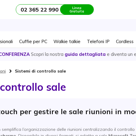
Linea
02 365 22 990
Gratuita
sionali
Cuffie per PC
Walkie talkie
Telefoni IP
Cordless
CONFERENZA
Scopri la nostra
guida dettagliata
e diventa un 
ioni
Sistemi di controllo sale
 controllo sale
touch per gestire le sale riunioni in m
h
semplifica l’organizzazione delle riunioni centralizzando il controllo
 schermo
. Disponibile in diversi formati, si adatta a sale
Microsoft T