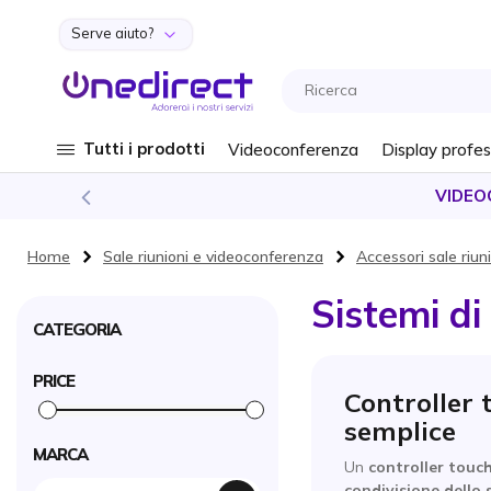
Serve aiuto?
Salta al contenuto
Tutti i prodotti
Videoconferenza
Display profes
VIDEO
Home
Sale riunioni e videoconferenza
Accessori sale riun
Sistemi di
CATEGORIA
PRICE
Controller 
semplice
MARCA
Un
controller touc
condivisione dello