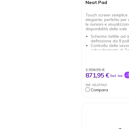
Neat Pad
Touch screen semplice
elegante, perfetto per 
le riunioni e visualizzar
disponibilità delle sale.
Schermo tattile ad a
definizione da 8 poll
Controllo delle sessi
videochiamata di Z
Teams
Connettività Etherne
Accessori per il mo
parete e da tavolo i
1.304,55 €
Possibilità di integr
871,95 €
-
Escl. Iva
parete o da tavolo
Certificato per Micro
Ref: NEATPAD
Teams e Zoom
Compara
Perfetto per qualsia
riunioni