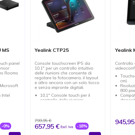
U MS
Yealink CTP25
Yealink
ouch panel
Console touchscreen IPS da
Controllo
nsor:
10,1" per un controllo intuitivo
videoconf
ams Rooms
delle riunioni che consente di
Touchsc
regolare la fotocamera, il layout
cm)
e altro ancora con un solo tocco
Microsoft
Risoluz
e senza impronte digitali.
800 pix
Intel
10,1'' Console touch per il
Compati
controllo delle riunioni
disposit
MTouch
Compatibile con Android 13
Design
(con aggiornamenti continui)
Nero e 
cupazione
Supporto MDEP (a partire da
Connett
li.
settembre)
maggior
945,95
799,95 €
ne wired e
Condivisione di
Dimensi
657,95 €
-0%
-18%
Escl. Iva
contenuti/BYOD/condivisione
Facile 
se e porte
di energia tramite cavo USB-C
videoco