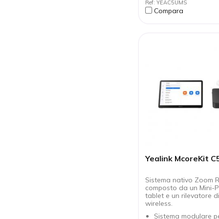
Ref: YEAC5UMS
multiple.
Compara
Gestione remota via
Device Management
Yealink McoreKit C
Sistema nativo Zoom 
composto da un Mini-P
tablet e un rilevatore 
wireless.
Sistema modulare pe