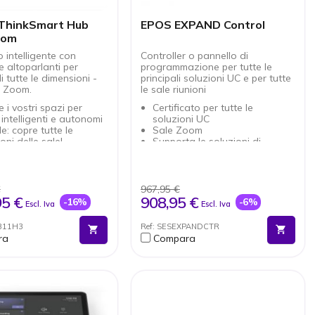
Vendibile esclusivamente con
soluzione video adatta
ThinkSmart Hub
EPOS EXPAND Control
oom
o intelligente con
Controller o pannello di
e altoparlanti per
programmazione per tutte le
i tutte le dimensioni -
principali soluzioni UC e per tutte
u Zoom.
le sale riunioni
 i vostri spazi per
Certificato per tutte le
 intelligenti e autonomi
soluzioni UC
le: copre tutte le
Sale Zoom
oni delle sale!
Supporta le soluzioni di
o touch screen da
videoconferenza EXPAND
on risoluzione Full HD
Installazione semplice
D: 4 altoparlanti da
Molteplici opzioni di
 microfoni
montaggio
€
967,95 €
a sicurezza: Lenovo
Può essere utilizzato come
95 €
908,95 €
-16%
-6%
Escl. Iva
Escl. Iva
hield + Windows 11 IoT
controllore o pannello di
 di cablaggio unico
programmazione
B11H3
Ref: SESEXPANDCTR
one Zoom Rooms
ra
Compara
cata e dedicata