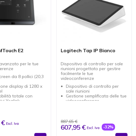
 MTouch E2
Logitech Tap IP Bianco
 avanzato per le tue
Dispositivo di controllo per sale
erenze
riunioni progettato per gestire
facilmente le tue
reen da 8 pollici (20,3
videoconferenze
ione display di 1280 x
Dispositivo di controllo per
el
sale riunioni
bilità totale con
Gestione semplificata delle tue
ivi Yealink
videoconferenze
 elegante e moderno in
Grande schermo touch LCD da
Grigio
10" con visualizzazione a
ività Wi-Fi per
colori
e flessibilità
Supporto multitouch da 10
 €
887,65 €
Escl. Iva
oni compatte e leggere
punti
607,95 €
-32%
Escl. Iva
da usare, ideale per
Rivestimento oleofobico per
nferenze professionali
ridurre le impronte digitali