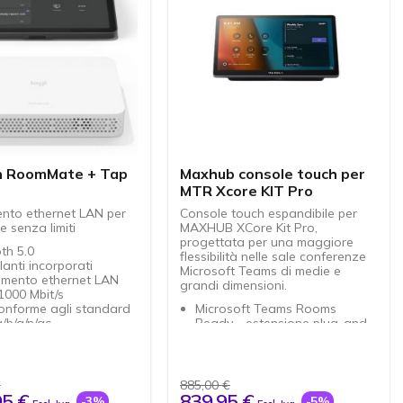
h RoomMate + Tap
Maxhub console touch per
MTR Xcore KIT Pro
nto ethernet LAN per
Console touch espandibile per
 senza limiti
MAXHUB XCore Kit Pro,
progettata per una maggiore
th 5.0
flessibilità nelle sale conferenze
lanti incorporati
Microsoft Teams di medie e
amento ethernet LAN
grandi dimensioni.
1000 Mbit/s
onforme agli standard
Microsoft Teams Rooms
/b/g/n/ac
Ready - estensione plug-and-
 IPS da 10,1 pollici
play per XCore Kit Pro
ione 1280 x 800 pixel
Posizione ergonomica
to per CollabOS
favorevole - accesso diretto
da diverse aree della stanza
€
885,00 €
Facile collegamento in rete - 1
95 €
839,95 €
-3%
-5%