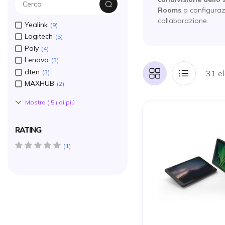
Rooms
o configuraz
collaborazione.
Yealink
9
Logitech
5
Poly
4
Lenovo
3
dten
3
31 e
Griglia
Lista
MAXHUB
2
Mostra (
5
) di piú
RATING
5 star(s)
1