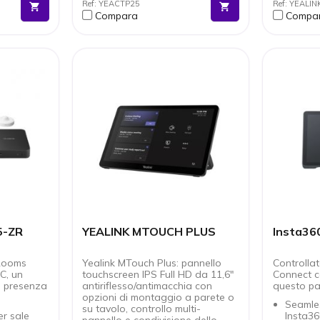
Ref: YEACTP25
Ref: YEALI
Tecnologia a ultrasuoni
Compara
Compa
 Yealink
Multipli metodi di distribuzione
.
5-ZR
YEALINK MTOUCH PLUS
Insta360
Rooms
Yealink MTouch Plus: pannello
Controllat
C, un
touchscreen IPS Full HD da 11,6"
Connect co
di presenza
antiriflesso/antimacchia con
questo pan
opzioni di montaggio a parete o
Seamles
su tavolo, controllo multi-
r sale
Insta3