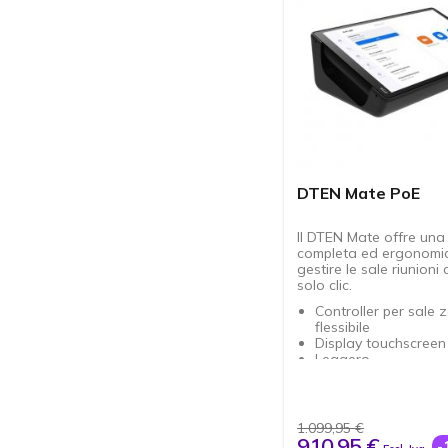
DTEN Mate PoE
Il DTEN Mate offre una
completa ed ergonomi
gestire le sale riunioni
solo clic.
Controller per sale
flessibile
Display touchscreen
Leggero
Possibilità di colleg
altre apparecchiatu
certificate Zoom R
1.099,95 €
910,95 €
-