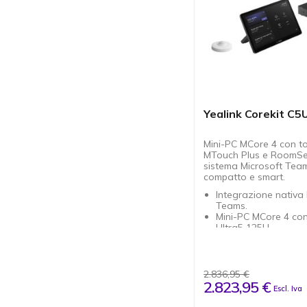
Yealink Corekit C5
Mini-PC MCore 4 con t
MTouch Plus e RoomSe
sistema Microsoft Te
compatto e smart.
Integrazione nativa 
Teams.
Mini-PC MCore 4 con 
Ultra5 125H.
Touch panel 11.6" 
Plus Full HD.
RoomSensor per oc
e parametri ambienta
2.836,95 €
Supporto condivisio
2.823,95 €
Escl. Iva
wireless.
Connessioni AV este