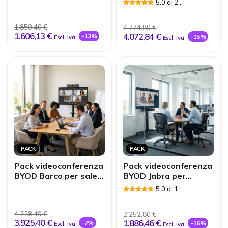
5.0 di 2
Recensioni
1.850,40 €
4.774,80 €
1.606,13 €
4.072,84 €
-13%
-15%
Escl. Iva
Escl. Iva
PACK
PACK
Pack videoconferenza
Pack videoconferenza
BYOD Barco per sale
BYOD Jabra per
piccole
huddle room
5.0 di 1
Recensioni
4.228,40 €
2.252,80 €
3.925,40 €
1.886,46 €
-7%
-16%
Escl. Iva
Escl. Iva