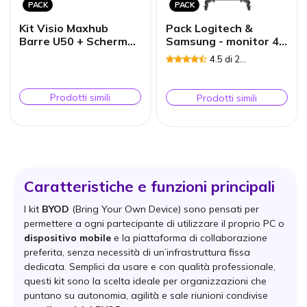
PACK
PACK
Kit Visio Maxhub
Pack Logitech &
Barre U50 + Schermo
Samsung - monitor 4K
65'' + Dongle WT13M
55'' + videocamera +
4.5 di 2
supporto
Recensioni
Prodotti simili
Prodotti simili
Caratteristiche e funzioni principali
I kit
BYOD
(Bring Your Own Device) sono pensati per
permettere a ogni partecipante di utilizzare il proprio PC o
dispositivo mobile
e la piattaforma di collaborazione
preferita, senza necessità di un’infrastruttura fissa
dedicata. Semplici da usare e con qualità professionale,
questi kit sono la scelta ideale per organizzazioni che
puntano su autonomia, agilità e sale riunioni condivise