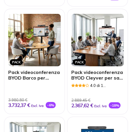
PACK
PACK
Pack videoconferenza
Pack videoconferenza
BYOD Barco per
BYOD Cleyver per sale
huddle room
di medie dimensioni
4.0 di 1
Recensioni
3.980,80 €
2.889,45 €
3.732,37 €
2.367,62 €
-6%
-18%
Escl. Iva
Escl. Iva