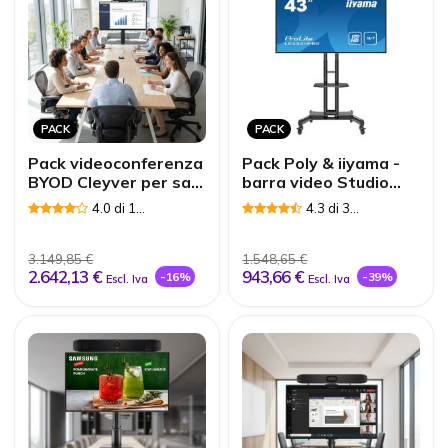
PACK
PACK
Pack videoconferenza
Pack Poly & iiyama -
BYOD Cleyver per sale
barra video Studio
grandi
R30 + schermo 43'' +
4.0 di 1
4.3 di 3
supporto
Recensioni
Recensioni
3.149,85 €
1.548,65 €
2.642,13 €
943,66 €
-16%
-39%
Escl. Iva
Escl. Iva