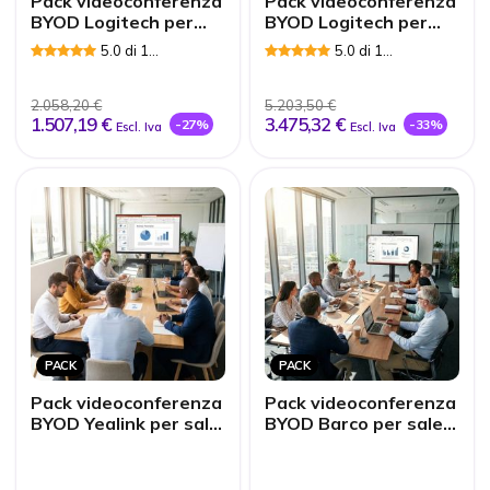
Pack videoconferenza
Pack videoconferenza
BYOD Logitech per
BYOD Logitech per
huddle room
sale di medie
5.0 di 1
5.0 di 1
dimensioni
Recensioni
Recensioni
2.058,20 €
5.203,50 €
1.507,19 €
3.475,32 €
-27%
-33%
Escl. Iva
Escl. Iva
PACK
PACK
Pack videoconferenza
Pack videoconferenza
BYOD Yealink per sale
BYOD Barco per sale
di medie dimensioni
di medie dimensioni