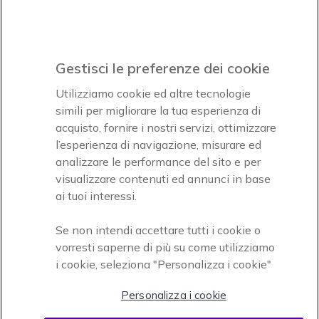
Icon
Paga facilmente ed in assoluta sicurezza
Gestisci le preferenze dei cookie
Accettiamo
Utilizziamo cookie ed altre tecnologie
simili per migliorare la tua esperienza di
acquisto, fornire i nostri servizi, ottimizzare
l’esperienza di navigazione, misurare ed
analizzare le performance del sito e per
visualizzare contenuti ed annunci in base
Onedirect, azienda del gruppo INCEPT
ai tuoi interessi.
Se non intendi accettare tutti i cookie o
vorresti saperne di più su come utilizziamo
i cookie, seleziona "Personalizza i cookie"
Personalizza i cookie