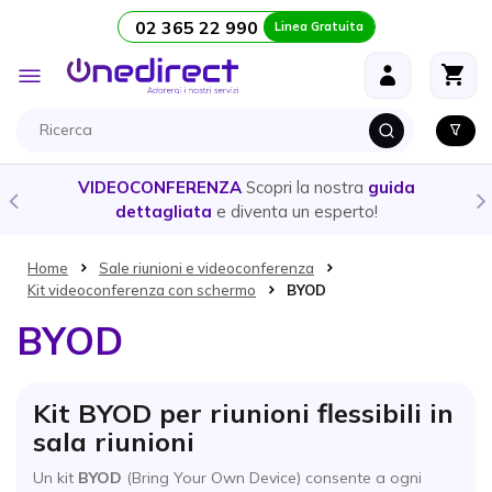
02 365 22 990
Linea Gratuita
Salta al contenuto
Toggle
Nav
VIDEOCONFERENZA
Scopri la nostra
guida
CUF
dettagliata
e diventa un esperto!
Home
Sale riunioni e videoconferenza
Kit videoconferenza con schermo
BYOD
BYOD
Kit BYOD per riunioni flessibili in
sala riunioni
Un kit
BYOD
(Bring Your Own Device) consente a ogni