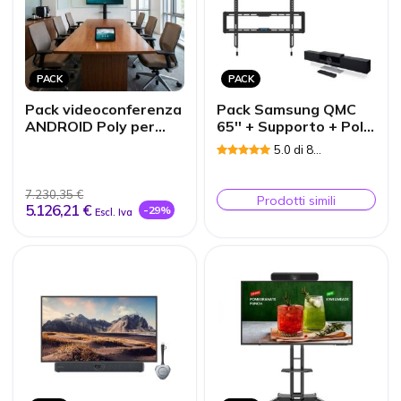
PACK
PACK
Pack videoconferenza
Pack Samsung QMC
ANDROID Poly per
65'' + Supporto + Poly
sale medie
Studio
5.0 di 8
Recensioni
7.230,35 €
Prodotti simili
5.126,21 €
-29%
Escl. Iva