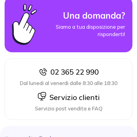
Una domanda?
Siamo a tua disposizione per
risponderti!
02 365 22 990
icon
Dal lunedi al venerdi dalle 8:30 alle 18:30
icon
Servizio clienti
Servizio post vendita e FAQ