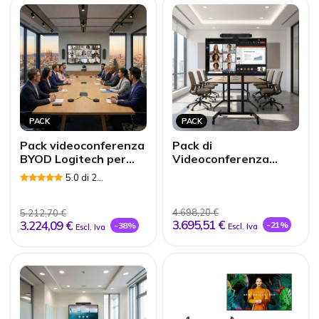
PACK
PACK
Pack videoconferenza
Pack di
BYOD Logitech per
Videoconferenza
sale di grandi
BYOD Poly per sale
5.0 di 2
dimensioni
mediane
Recensioni
4.698,20 €
5.212,70 €
3.695,51 €
3.224,09 €
-21%
-38%
Escl. Iva
Escl. Iva