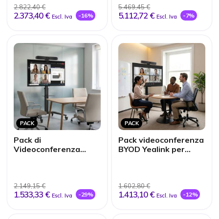
2.822,40 €
5.469,45 €
2.373,40 €
5.112,72 €
-16%
-7%
Escl. Iva
Escl. Iva
PACK
PACK
Pack di
Pack videoconferenza
Videoconferenza
BYOD Yealink per
BYOD Poly per huddle
huddle room
room
2.149,15 €
1.602,80 €
1.533,33 €
1.413,10 €
-29%
-12%
Escl. Iva
Escl. Iva