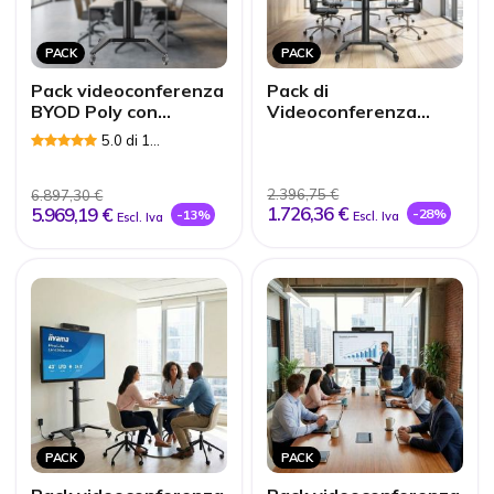
PACK
PACK
Pack videoconferenza
Pack di
BYOD Poly con
Videoconferenza
supporto mobile per
BYOD Poly per sale
5.0 di 1
sale grandi
piccole
Recensioni
2.396,75 €
6.897,30 €
1.726,36 €
5.969,19 €
-28%
-13%
Escl. Iva
Escl. Iva
PACK
PACK