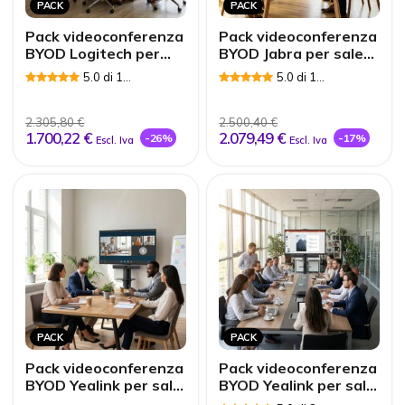
PACK
PACK
Pack videoconferenza
Pack videoconferenza
BYOD Logitech per
BYOD Jabra per sale
sale di piccole
di piccole dimensioni
5.0 di 1
5.0 di 1
dimensioni
Recensioni
Recensioni
2.305,80 €
2.500,40 €
1.700,22 €
2.079,49 €
-26%
-17%
Escl. Iva
Escl. Iva
PACK
PACK
Pack videoconferenza
Pack videoconferenza
BYOD Yealink per sale
BYOD Yealink per sale
piccole
grandi