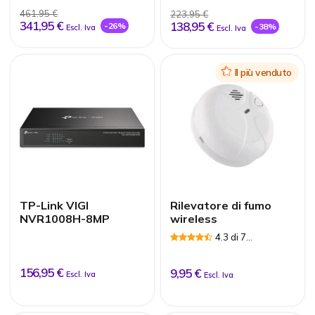
461,95 €
223,95 €
341,95 €
138,95 €
-26%
-38%
Escl. Iva
Escl. Iva
Icon
Il più venduto
TP-Link VIGI
Rilevatore di fumo
NVR1008H-8MP
wireless
4.3 di 7
Recensioni
156,95 €
9,95 €
Escl. Iva
Escl. Iva