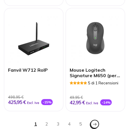
Fanvil W712 RoIP
Mouse Logitech
Signature M650 (per
destri)
5 di 1 Recensioni
498,95 €
49,95 €
425,95 €
42,95 €
-15%
-14%
Escl. Iva
Escl. Iva
Pagina
Pagina - Successivo
Attualmente stai leggendo la pagina
1
Pagina
2
Pagina
3
Pagina
4
Pagina
5