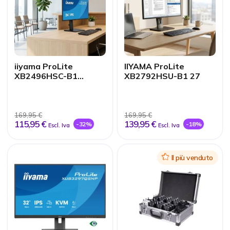
iiyama ProLite
IIYAMA ProLite
XB2496HSC-B1
XB2792HSU-B1 27
Monitor IPS 24''
169,95 €
169,95 €
115,95 €
139,95 €
-32%
-18%
Escl. Iva
Escl. Iva
Icon
Il più venduto