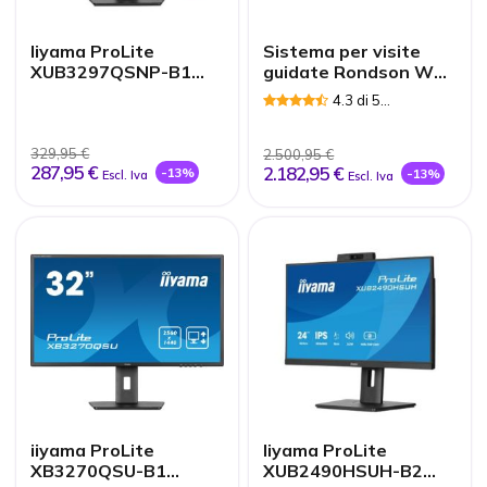
Iiyama ProLite
Sistema per visite
XUB3297QSNP-B1
guidate Rondson WT-
32" QHD USB-C
300E
4.3 di 5
Recensioni
329,95 €
2.500,95 €
287,95 €
2.182,95 €
-13%
-13%
Escl. Iva
Escl. Iva
iiyama ProLite
Iiyama ProLite
XB3270QSU-B1
XUB2490HSUH-B2