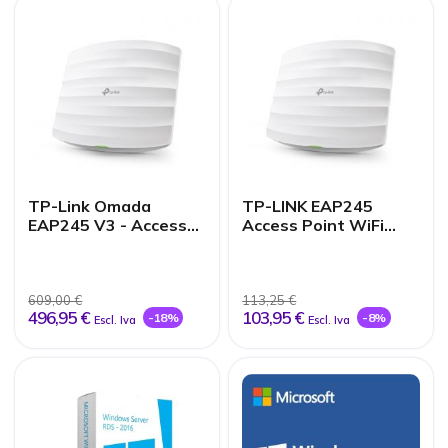
TP-Link Omada
TP-LINK EAP245
EAP245 V3 - Access
Access Point WiFi
Point wireless - 2
AC1750 a montaggio
porte - Wi-Fi 5
a soffitto con PoE
Gigabit
609,00 €
113,25 €
496,95 €
103,95 €
-18%
-8%
Escl. Iva
Escl. Iva