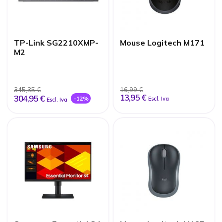
TP-Link SG2210XMP-
Mouse Logitech M171
M2
345,35 €
16,99 €
13,95 €
304,95 €
-12%
Escl. Iva
Escl. Iva