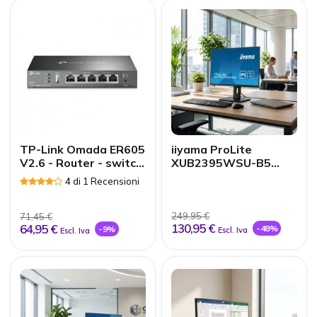
TP-Link Omada ER605
iiyama ProLite
V2.6 - Router - switch
XUB2395WSU-B5
4 porte - GigE - porte
Monitor IPS 22,5''
4 di 1 Recensioni
WAN: 3
249,95 €
71,45 €
130,95 €
64,95 €
-48%
-9%
Escl. Iva
Escl. Iva