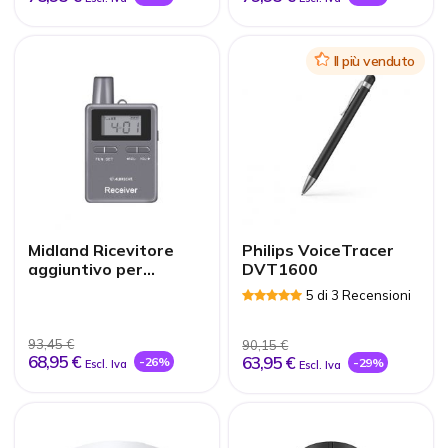
Icon
Il più venduto
Midland Ricevitore
Philips VoiceTracer
aggiuntivo per
DVT1600
Albrecht ATR400
5 di 3 Recensioni
93,45 €
90,15 €
68,95 €
63,95 €
-26%
-29%
Escl. Iva
Escl. Iva