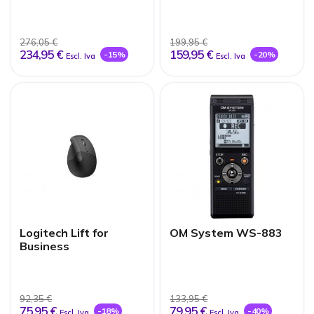
Monitor QHD da 32"
24" IPS Webcam
276,05 €
199,95 €
234,95 €
159,95 €
-15%
-20%
Escl. Iva
Escl. Iva
Logitech Lift for
OM System WS-883
Business
92,35 €
133,95 €
75,95 €
79,95 €
-18%
-40%
Escl. Iva
Escl. Iva