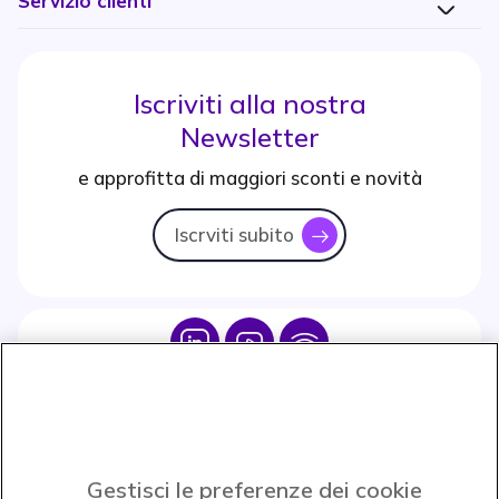
Servizio clienti
Iscriviti alla nostra
Newsletter
e approfitta di maggiori sconti e novità
Iscrviti subito
icon
Icon
Icon
Icon
Icon
Paga facilmente ed in assoluta sicurezza
Gestisci le preferenze dei cookie
Accettiamo