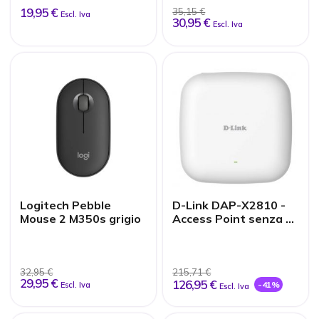
19,95 €
35,15 €
Escl. Iva
30,95 €
Escl. Iva
Logitech Pebble
D-Link DAP-X2810 -
Mouse 2 M350s grigio
Access Point senza fili
- Wi-Fi 6
32,95 €
215,71 €
29,95 €
126,95 €
-41%
Escl. Iva
Escl. Iva