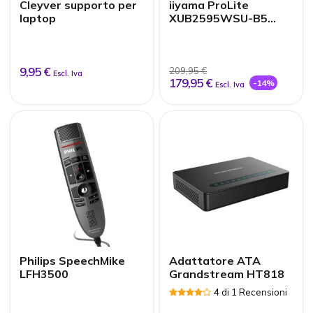
Cleyver supporto per
iiyama ProLite
laptop
XUB2595WSU-B5
Monitor IPS da 25"
9,95 €
209,95 €
Escl. Iva
179,95 €
-14%
Escl. Iva
Philips SpeechMike
Adattatore ATA
LFH3500
Grandstream HT818
4 di 1 Recensioni