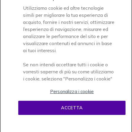
Utilizziamo cookie ed altre tecnologie
simili per migliorare la tua esperienza di
acquisto, fornire i nostri servizi, ottimizzare
l’esperienza di navigazione, misurare ed
analizzare le performance del sito e per
visualizzare contenuti ed annunci in base
Onedirect, azienda del gruppo INCEPT
ai tuoi interessi.
Se non intendi accettare tutti i cookie o
vorresti saperne di più su come utilizziamo
i cookie, seleziona "Personalizza i cookie"
Personalizza i cookie
Condizioni d'uso
Condizioni di vendita
Disclaimer
ACCETTA
contenuti
Informativa sulla privacy
Cookies