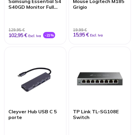
Samsung Essential S4
Mouse Logitech M185
S40GD Monitor Full
Grigio
HD da 22 pollici
129,95 €
19,99 €
15,95 €
102,95 €
-21%
Escl. Iva
Escl. Iva
Cleyver Hub USB C 5
TP Link TL-SG108E
porte
Switch