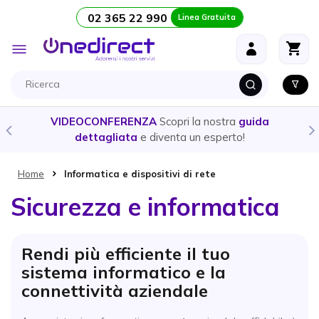
02 365 22 990
Linea Gratuita
Salta al contenuto
Toggle
Nav
Scopri la nostra
guida
CUFFIE E AURICOLARI
- Ecco l
venta un esperto!
prodotto
più adatto all
Home
Informatica e dispositivi di rete
Sicurezza e informatica
Rendi più efficiente il tuo
sistema informatico e la
connettività aziendale