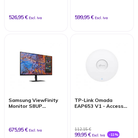
526,95 €
599,95 €
Escl. Iva
Escl. Iva
Samsung ViewFinity
TP-Link Omada
Monitor S8UP
EAP653 V1 - Access
(S32B800PXP) 32”
Point wireless - Wi-Fi
6
675,95 €
112,15 €
Escl. Iva
99,95 €
-11%
Escl. Iva