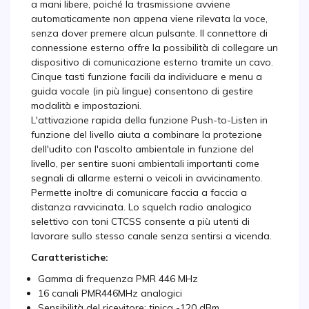
a mani libere, poiché la trasmissione avviene
automaticamente non appena viene rilevata la voce,
senza dover premere alcun pulsante. Il connettore di
connessione esterno offre la possibilità di collegare un
dispositivo di comunicazione esterno tramite un cavo.
Cinque tasti funzione facili da individuare e menu a
guida vocale (in più lingue) consentono di gestire
modalità e impostazioni.
L'attivazione rapida della funzione Push-to-Listen in
funzione del livello aiuta a combinare la protezione
dell'udito con l'ascolto ambientale in funzione del
livello, per sentire suoni ambientali importanti come
segnali di allarme esterni o veicoli in avvicinamento.
Permette inoltre di comunicare faccia a faccia a
distanza ravvicinata. Lo squelch radio analogico
selettivo con toni CTCSS consente a più utenti di
lavorare sullo stesso canale senza sentirsi a vicenda.
Caratteristiche:
Gamma di frequenza PMR 446 MHz
16 canali PMR446MHz analogici
Sensibilità del ricevitore: tipica -120 dBm