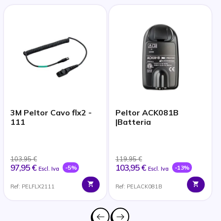
3M Peltor Cavo flx2 -
Peltor ACK081B
111
|Batteria
103,95 €
119,95 €
97,95 €
103,95 €
-5%
-13%
Escl. Iva
Escl. Iva
Ref: PELFLX2111
Ref: PELACK081B