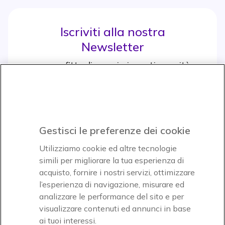
Iscriviti alla nostra
Newsletter
e approfitta di maggiori sconti e novità
Iscrviti subito
icon
Gestisci le preferenze dei cookie
Icon
Icon
Icon
Utilizziamo cookie ed altre tecnologie
simili per migliorare la tua esperienza di
acquisto, fornire i nostri servizi, ottimizzare
Icon
Paga facilmente ed in assoluta sicurezza
l’esperienza di navigazione, misurare ed
analizzare le performance del sito e per
Accettiamo
visualizzare contenuti ed annunci in base
ai tuoi interessi.