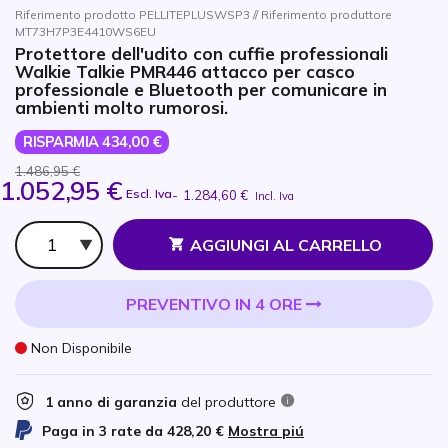
Riferimento prodotto PELLITEPLUSWSP3 // Riferimento produttore
MT73H7P3E4410WS6EU
Protettore dell'udito con cuffie professionali
Walkie Talkie PMR446 attacco per casco
professionale e Bluetooth per comunicare in
ambienti molto rumorosi.
RISPARMIA 434,00 €
1.486,95 €
1.052,95 €
Escl. Iva
-
1.284,60 €
Incl. Iva
Qtà
AGGIUNGI AL CARRELLO
PREVENTIVO IN 4 ORE
Non Disponibile
1 anno di garanzia
del produttore
Paga in 3 rate da
428,20 €
Mostra piú