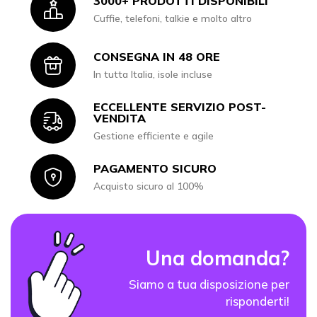
3000+ PRODOTTI DISPONIBILI
Icon
Cuffie, telefoni, talkie e molto altro
CONSEGNA IN 48 ORE
Icon
In tutta Italia, isole incluse
ECCELLENTE SERVIZIO POST-
Icon
VENDITA
Gestione efficiente e agile
PAGAMENTO SICURO
Icon
Acquisto sicuro al 100%
Una domanda?
Siamo a tua disposizione per
risponderti!