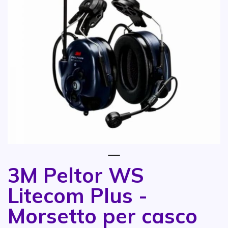
1
3M Peltor WS
Vai all'inizio della galleria di immagini
Litecom Plus -
Morsetto per casco