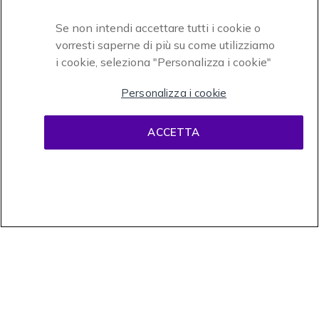
Se non intendi accettare tutti i cookie o
vorresti saperne di più su come utilizziamo
i cookie, seleziona "Personalizza i cookie"
Onedirect, azienda del gruppo INCEPT
Personalizza i cookie
ACCETTA
Condizioni d'uso
Condizioni di vendita
Disclaimer
contenuti
Informativa sulla privacy
Cookies
Onedirect, 58 avenue de Rivesaltes BP 4 Zone industrielle La Mirande 66240
Saint Estève. Partita IVA intracomunitaria (FR 67 421 715 731). Tel