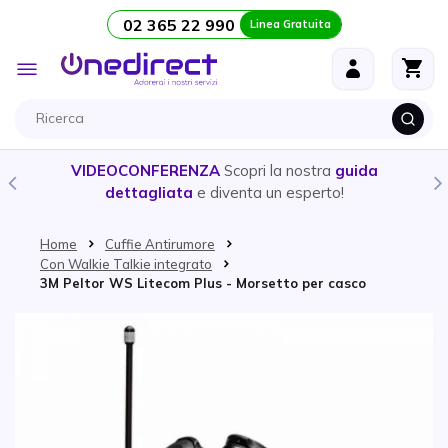
02 365 22 990
Linea Gratuita
Salta al contenuto
Toggle
Nav
VIDEOCONFERENZA
Scopri la nostra
guida
dettagliata
e diventa un esperto!
Home
Cuffie Antirumore
Con Walkie Talkie integrato
3M Peltor WS Litecom Plus - Morsetto per casco
Vai alla fine della galleria di immagini