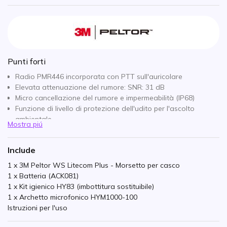
Punti forti
Radio PMR446 incorporata con PTT sull'auricolare
Elevata attenuazione del rumore: SNR: 31 dB
Micro cancellazione del rumore e impermeabilità (IP68)
Funzione di livello di protezione dell'udito per l'ascolto
ambientale
Mostra piú
Bluetooth multipoint
: per il collegamento di 2 dispositivi
Bluetooth
Include
16 canali, 121 sottocanali
Resistente all'acqua e alla polvere IP54
1 x 3M Peltor WS Litecom Plus - Morsetto per casco
Funzione VOX
1 x Batteria (ACK081)
Blocco del canale occupato
1 x Kit igienico HY83 (imbottitura sostituibile)
1 x Archetto microfonico HYM1000-100
Istruzioni per l'uso