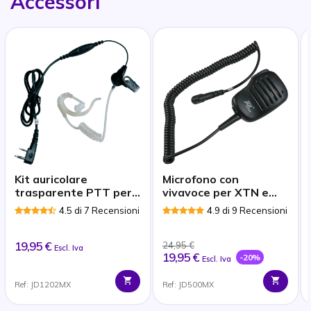
Accessori
Kit auricolare
Microfono con
trasparente PTT per
vivavoce per XTN e
Motorola
CLS
4.5 di 7 Recensioni
4.9 di 9 Recensioni
19,95 €
24,95 €
Escl. Iva
19,95 €
-20%
Escl. Iva
Ref: JD1202MX
Ref: JD500MX