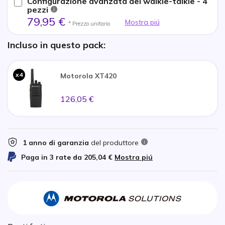
Configurazione avanzata dei walkie-talkie - 4
pezzi
79,95 €
Mostra piú
* Prezzo unitario
Incluso in questo pack:
x4
Motorola XT420
126,05 €
1 anno di garanzia
del produttore
Paga in 3 rate da
205,04 €
Mostra piú