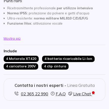
Punti forti
Ricetrasmittente professionale
per utilizzo intensivo
Norma IP55:
protezione da polvere e getti d'acqua
Ultra-resistente:
norma militare MIL810 C/D/E/F/G
Funzione iVox:
attivazione vocale
Mostra piú
Include
4 Motorola XT420
4 batteria ricaricabile Li-Ion
4 caricatore 200V
4 clip cintura
Contatta i nostri esperti -
Linea Gratuita
02 365 22 990
F.A.Q
Live Chat