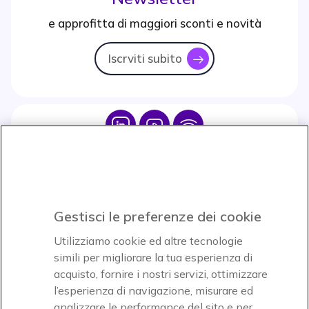
e approfitta di maggiori sconti e novità
Iscrviti subito
icon
Icon
Icon
Icon
Icon
Paga facilmente ed in assoluta sicurezza
Gestisci le preferenze dei cookie
Accettiamo
Utilizziamo cookie ed altre tecnologie
simili per migliorare la tua esperienza di
acquisto, fornire i nostri servizi, ottimizzare
l’esperienza di navigazione, misurare ed
analizzare le performance del sito e per