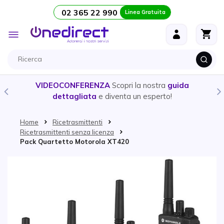
02 365 22 990
Linea Gratuita
Salta al contenuto
Toggle
Nav
VIDEOCONFERENZA
Scopri la nostra
guida
dettagliata
e diventa un esperto!
Home
Ricetrasmittenti
Ricetrasmittenti senza licenza
Pack Quartetto Motorola XT420
Vai alla fine della galleria di immagini