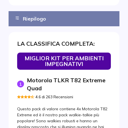
Riepilogo
Il podio
LA CLASSIFICA COMPLETA:
Top 10
Miglior kit per ambienti impegnativi
MIGLIOR KIT PER AMBIENTI
IMPEGNATIVI
Migliore per ambienti acquatici
Migliore per uso intensivo
Motorola TLKR T82 Extreme
1
Migliore opzione per esterni a buon prezzo
Quad
Migliore per sicurezza e ospitalità
4.6 di 263 Recensioni
Migliore per cantieri e ambienti industriali
Questo pack di valore contiene 4x Motorola T82
Extreme ed è il nostro pack walkie-talkie più
Migliore per tempo libero outdoor
popolare! Sono walkies robusti e hanno un
display nascosto che si illumina quando ne hai
Miglior modello ergonomico