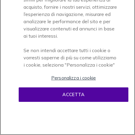
Per Settore
acquisto, fornire i nostri servizi, ottimizzare
Industrie
Costruzioni
Commercio
l’esperienza di navigazione, misurare ed
analizzare le performance del sito e per
Trasporti e logistica
Hotel e ristoranti
visualizzare contenuti ed annunci in base
ai tuoi interessi.
Pubblica Amministrazione
Istruzione
Se non intendi accettare tutti i cookie o
vorresti saperne di più su come utilizziamo
i cookie, seleziona "Personalizza i cookie"
Personalizza i cookie
ACCETTA