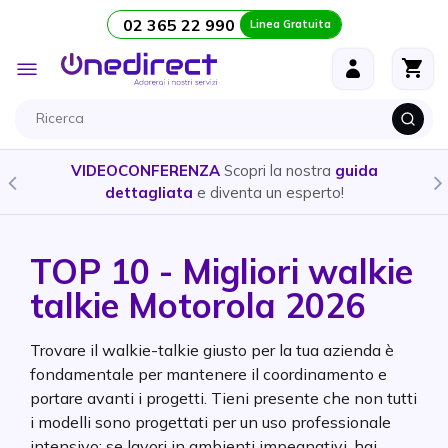
02 365 22 990
Linea Gratuita
Salta al contenuto
Toggle
Nav
CUFFIE E AURICOLARI
- Ecco la guida per scegliere il
prodotto
più adatto alle tue esigenze
TOP 10 - Migliori walkie
talkie Motorola 2026
Trovare il walkie-talkie giusto per la tua azienda è
fondamentale per mantenere il coordinamento e
portare avanti i progetti. Tieni presente che non tutti
i modelli sono progettati per un uso professionale
intensivo: se lavori in ambienti impegnativi, hai