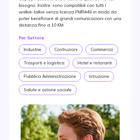
bisogno. Inoltre, sono compatibili con tutti i
Miglior modello outdoor
walkie-talkie senza licenza PMR446 in modo da
poter beneficiare di grandi comunicazioni con una
Miglior rapporto tra prezzo e robustezza
distanza fino a 10 KM.
Tabella Comparativa
Per Settore
FAQ
Industrie
Costruzioni
Commercio
Trasporti e logistica
Hotel e ristoranti
Pubblica Amministrazione
Istruzione
Salute e azione sociale