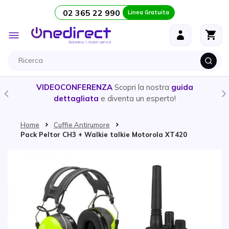
02 365 22 990
Linea Gratuita
Salta al contenuto
Toggle
Nav
VIDEOCONFERENZA
Scopri la nostra
guida
dettagliata
e diventa un esperto!
Home
Cuffie Antirumore
Pack Peltor CH3 + Walkie talkie Motorola XT420
Vai alla fine della galleria di immagini