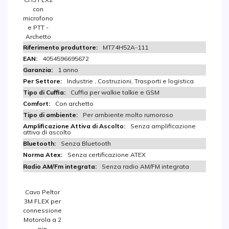
con
microfono
e PTT -
Archetto
MT74H52A-111
4054596695672
1 anno
Industrie , Costruzioni, Trasporti e logistica
Cuffia per walkie talkie e GSM
Con archetto
Per ambiente molto rumoroso
Senza amplificazione
attiva di ascolto
Senza Bluetooth
Senza certificazione ATEX
Senza radio AM/FM integrata
Cavo Peltor
3M FLEX per
connessione
Motorola a 2
pin