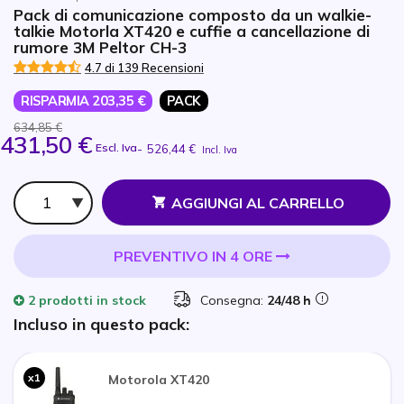
Pack di comunicazione composto da un walkie-
talkie Motorla XT420 e cuffie a cancellazione di
rumore 3M Peltor CH-3
4.7 di 139 Recensioni
RISPARMIA 203,35 €
PACK
634,85 €
431,50 €
Escl. Iva
-
526,44 €
Incl. Iva
Qtà
AGGIUNGI AL CARRELLO
PREVENTIVO IN 4 ORE
2 prodotti
in stock
Consegna:
24/48 h
Incluso in questo pack:
x1
Motorola XT420