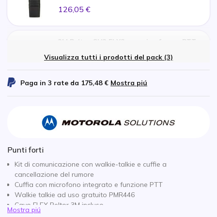
126,05 €
3M Peltor CH3 FLX2 con microfono e PTT -
Archetto
x1
Visualizza tutti i prodotti del pack (3)
252,15 €
Paga in 3 rate da
175,48 €
Mostra piú
Cavo Peltor 3M FLEX per connessione
Motorola a 2 pin
x1
53,30 €
Punti forti
Kit di comunicazione con walkie-talkie e cuffie a
cancellazione del rumore
Cuffia con microfono integrato e funzione PTT
Walkie talkie ad uso gratuito PMR446
Cavo FLEX Peltor 3M incluso
Mostra piú
Funzione Vox a mani libere (senza accessori)