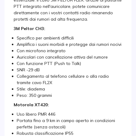
essenziale: il cavo 3M PELTOR FLEX. Grazie al pulsante
PTT integrato nell'auricolare, potete comunicare
direttamente con i vostri contatti radio rimanendo
protetti dai rumori ad alta frequenza.
3M Peltor CH3:
Specifico per ambienti difficili
Amplifica i suoni morbidi e protegge dai rumori nocivi
Con microfono integrato
Auricolari con cancellazione attiva del rumore
Con funzione PTT (Push to Talk)
SNR -29 dB
Collegamento al telefono cellulare o alla radio
tramite cavo FL2X
Stile: diadema
Peso: 350 grammi
Motorola XT420:
Uso libero PMR 446
Portata fino a 9 km in campo aperto in condizioni
perfette (senza ostacoli)
Robusta classificazione IP55