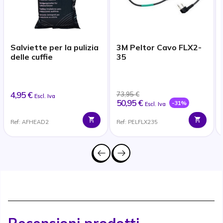
Salviette per la pulizia
3M Peltor Cavo FLX2-
delle cuffie
35
4,95 €
73,95 €
Escl. Iva
50,95 €
-31%
Escl. Iva
Ref: AFHEAD2
Ref: PELFLX235