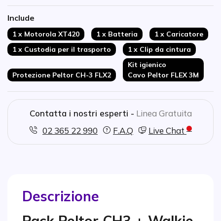
Robusto certificato IP55
Include
Durata della batteria fino a 20 ore
1 x Motorola XT420
1 x Batteria
1 x Caricatore
1 x Custodia per il trasporto
1 x Clip da cintura
Kit igienico
Protezione Peltor CH-3 FLX2
Cavo Peltor FLEX 3M
Contatta i nostri esperti -
Linea Gratuita
02 365 22 990
F.A.Q
Live Chat
Descrizione
Pack Peltor CH3 + Walkie