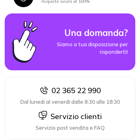
Acquisto sicuro al 100%
Una domanda?
Siamo a tua disposizione per
risponderti!
02 365 22 990
icon
Dal lunedi al venerdi dalle 8:30 alle 18:30
icon
Servizio clienti
Servizio post vendita e FAQ