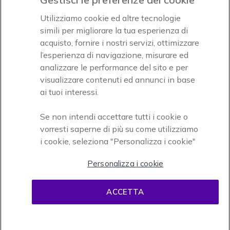
Icon
Icon
Icon
Utilizziamo cookie ed altre tecnologie
simili per migliorare la tua esperienza di
acquisto, fornire i nostri servizi, ottimizzare
Icon
Paga facilmente ed in assoluta sicurezza
l’esperienza di navigazione, misurare ed
analizzare le performance del sito e per
Accettiamo
visualizzare contenuti ed annunci in base
ai tuoi interessi.
Se non intendi accettare tutti i cookie o
vorresti saperne di più su come utilizziamo
i cookie, seleziona "Personalizza i cookie"
Onedirect, azienda del gruppo INCEPT
Personalizza i cookie
ACCETTA