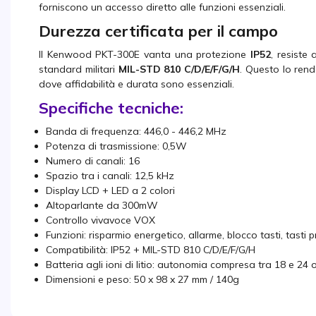
forniscono un accesso diretto alle funzioni essenziali.
Durezza certificata per il campo
Il Kenwood PKT-300E vanta una protezione
IP52
, resiste
standard militari
MIL-STD 810 C/D/E/F/G/H
. Questo lo rend
dove affidabilità e durata sono essenziali.
Specifiche tecniche:
Banda di frequenza: 446,0 - 446,2 MHz
Potenza di trasmissione: 0,5W
Numero di canali: 16
Spazio tra i canali: 12,5 kHz
Display LCD + LED a 2 colori
Altoparlante da 300mW
Controllo vivavoce VOX
Funzioni: risparmio energetico, allarme, blocco tasti, tasti
Compatibilità: IP52 + MIL-STD 810 C/D/E/F/G/H
Batteria agli ioni di litio: autonomia compresa tra 18 e 24 
Dimensioni e peso: 50 x 98 x 27 mm / 140g