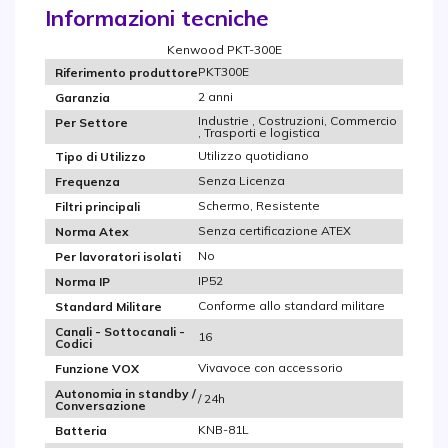
Informazioni tecniche
Kenwood PKT-300E
PKT300E
Riferimento produttore
2 anni
Garanzia
Industrie , Costruzioni, Commercio
Per Settore
, Trasporti e logistica
Utilizzo quotidiano
Tipo di Utilizzo
Senza Licenza
Frequenza
Schermo, Resistente
Filtri principali
Senza certificazione ATEX
Norma Atex
No
Per lavoratori isolati
IP52
Norma IP
Conforme allo standard militare
Standard Militare
Canali - Sottocanali -
16
Codici
Vivavoce con accessorio
Funzione VOX
Autonomia in standby /
/ 24h
Conversazione
KNB-81L
Batteria