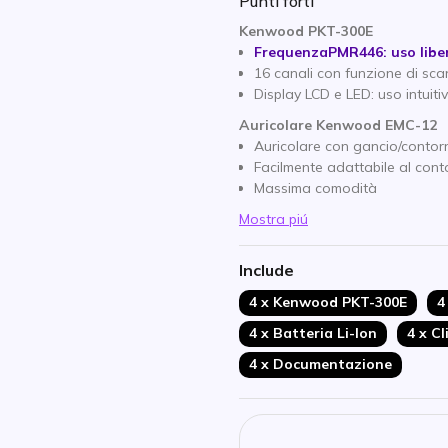
Punti forti
Kenwood PKT-300E
FrequenzaPMR446: uso liber
16 canali con funzione di sca
Display LCD e LED: uso intuiti
Auricolare Kenwood EMC-12
Auricolare con gancio/contor
Facilmente adattabile al con
Massima comodità
Mostra piú
Include
4 x Kenwood PKT-300E
4
4 x Batteria Li-Ion
4 x Cl
4 x Documentazione