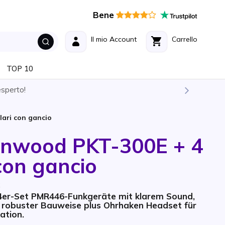
Bene
Il mio Account
Carrello
TOP 10
esperto!
lari con gancio
enwood PKT-300E + 4
 con gancio
 4er-Set PMR446-Funkgeräte mit klarem Sound,
 robuster Bauweise plus Ohrhaken Headset für
ation.