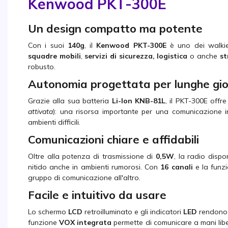
Kenwood PKT-300E
Un design compatto ma potente
Con i suoi
140g
, il
Kenwood PKT-300E
è uno dei walkie-
squadre mobili
,
servizi di sicurezza,
logistica
o anche
st
robusto.
Autonomia progettata per lunghe gi
Grazie alla sua batteria
Li-Ion KNB-81L
, il PKT-300E offr
attivata
): una risorsa importante per una comunicazione in
ambienti difficili.
Comunicazioni chiare e affidabili
Oltre alla potenza di trasmissione di
0,5W
, la radio disp
nitido anche in ambienti rumorosi. Con
16 canali
e la funz
gruppo di comunicazione all'altro.
Facile e intuitivo da usare
Lo schermo
LCD
retroilluminato e gli indicatori
LED
rendono 
funzione
VOX integrata
permette di comunicare a mani lib