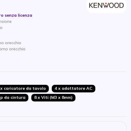
o senza licenza
nsione
vo
no orecchio
torno orecchio
 x caricatore da tavolo
4 x adattatore AC
ip da cintura
8 x Viti (M3 x 8mm)