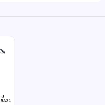
and
i BA21