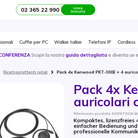
Linea
02 365 22 990
Gratuita
sionali
Cuffie per PC
Walkie talkie
Telefoni IP
Cordless
CONFERENZA
Scopri la nostra
guida dettagliata
e diventa un 
Ricetrasmittenti retail
Pack 4x Kenwood PKT-300E + 4 aurico
Pack 4x K
auricolari
Riferimento prodotto KWPKT300X4K
Kompaktes, lizenzfreies
einfacher Bedienung und
professionelle Kommunik