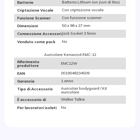
Batteria Lithium-Ion (ioni di litio)
Batterie
Con criptazione vocale
Criptazione Vocale
Con funzione scanner
Funzione Scanner
50 x 98 x 27 mm
Dimensioni
Jack Socket 3.5mm
Connessione Accessori
No
Venduto come pack
Auricolare Kenwood EMC-12
Riferimento
EMC12W
produttore
0019048204509
EAN
1 anno
Garanzia
Auricolari bodyguard / Kit
Tipo di Accessorio
auricolare
Walkie Talkie
È accessorio di
No
Per lavoratori isolati