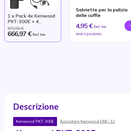
Salviette per la pulizia
delle cuffie
1
x Pack 4x Kenwood
PKT-300E + 4
4,95 €
auricolari con gancio
Escl. Iva
870,00 €
666,97 €
Vedi il prodotto
Escl. Iva
Descrizione
Kenwood PKT-300E
Auricolare Kenwood EMC-12