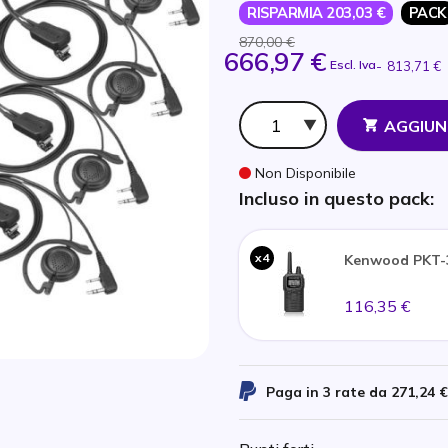
RISPARMIA 203,03 €
PACK
870,00 €
666,97 €
Escl. Iva
-
813,71 €
Qtà
AGGIUN
Non Disponibile
Incluso in questo pack:
x4
Kenwood PKT-
116,35 €
Paga in 3 rate da
271,24 €