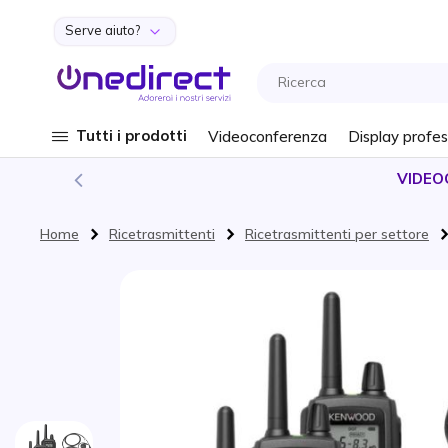
Serve aiuto?
Salta al contenuto
Tutti i prodotti
Videoconferenza
Display profes
VIDEO
Home
Ricetrasmittenti
Ricetrasmittenti per settore
Vai alla fine della galleria di immagini