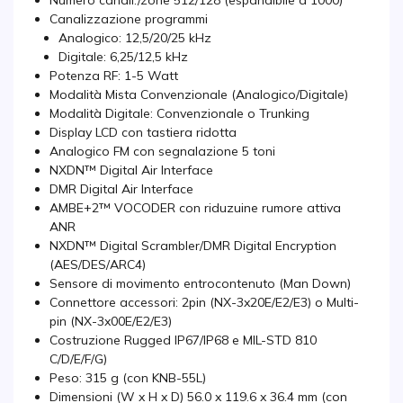
Numero canali:/zone 512/128 (espandibile a 1000)
Canalizzazione programmi
Analogico: 12,5/20/25 kHz
Digitale: 6,25/12,5 kHz
Potenza RF: 1-5 Watt
Modalità Mista Convenzionale (Analogico/Digitale)
Modalità Digitale: Convenzionale o Trunking
Display LCD con tastiera ridotta
Analogico FM con segnalazione 5 toni
NXDN™ Digital Air Interface
DMR Digital Air Interface
AMBE+2™ VOCODER con riduzuine rumore attiva
ANR
NXDN™ Digital Scrambler/DMR Digital Encryption
(AES/DES/ARC4)
Sensore di movimento entrocontenuto (Man Down)
Connettore accessori: 2pin (NX-3x20E/E2/E3) o Multi-
pin (NX-3x00E/E2/E3)
Costruzione Rugged IP67/IP68 e MIL-STD 810
C/D/E/F/G)
Peso: 315 g (con KNB-55L)
Dimensioni (W x H x D) 56.0 x 119.6 x 36.4 mm (con