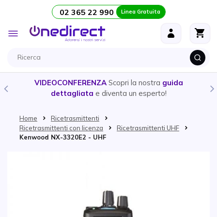
02 365 22 990
Linea Gratuita
Salta al contenuto
Toggle
Nav
VIDEOCONFERENZA
Scopri la nostra
guida
dettagliata
e diventa un esperto!
Home
Ricetrasmittenti
Ricetrasmittenti con licenza
Ricetrasmittenti UHF
Kenwood NX-3320E2 - UHF
Vai alla fine della galleria di immagini