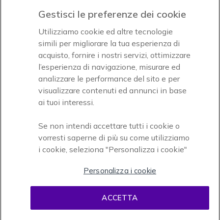
Gestisci le preferenze dei cookie
Icon
Icon
Icon
Utilizziamo cookie ed altre tecnologie
simili per migliorare la tua esperienza di
acquisto, fornire i nostri servizi, ottimizzare
Icon
Paga facilmente ed in assoluta sicurezza
l’esperienza di navigazione, misurare ed
analizzare le performance del sito e per
Accettiamo
visualizzare contenuti ed annunci in base
ai tuoi interessi.
Se non intendi accettare tutti i cookie o
vorresti saperne di più su come utilizziamo
i cookie, seleziona "Personalizza i cookie"
Onedirect, azienda del gruppo INCEPT
Personalizza i cookie
ACCETTA