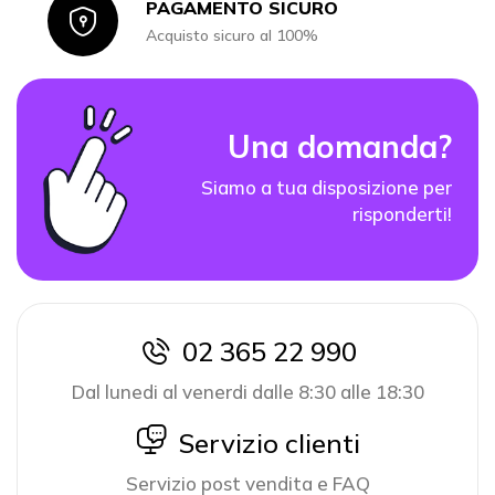
PAGAMENTO SICURO
Icon
Acquisto sicuro al 100%
Una domanda?
Siamo a tua disposizione per
risponderti!
02 365 22 990
icon
Dal lunedi al venerdi dalle 8:30 alle 18:30
icon
Servizio clienti
Servizio post vendita e FAQ