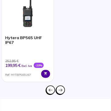
Hytera BP565 UHF
IP67
252,95 €
199,95 €
-20%
Escl. Iva
Ref: HYTBP565U67