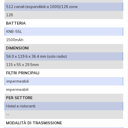
512 canali (espandibili a 1000)/128 zone
128
BATTERIA
KNB-55L
1500mAh
DIMENSIONI
56.0 x 119.6 x 36.4 mm (solo radio)
115 x 55 x 29.5mm
FILTRI PRINCIPALI
impermeabili
impermeabili
PER SETTORE
Hotel e ristoranti
--
MODALITÀ DI TRASMISSIONE