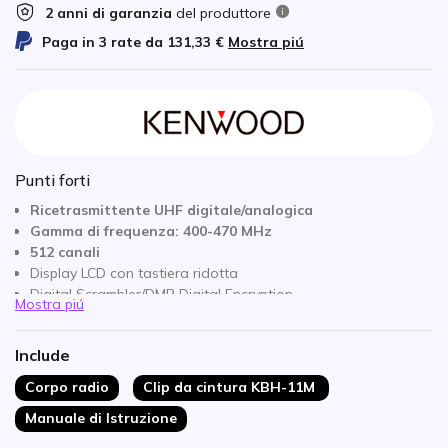
2 anni di garanzia
del produttore
Paga in 3 rate da
131,33 €
Mostra piú
Punti forti
Ricetrasmittente UHF digitale/analogica
Gamma di frequenza: 400-470 MHz
512 canali
Display LCD con tastiera ridotta
Digital Scrambler/DMR Digital Encryption
Mostra piú
Funzione Man Down
Rugged IP67/IP68 e MIL-STD 810 C/D/E/F/G)
Include
Si consegna senza antenna
Senza batteria
Corpo radio
Clip da cintura KBH-11M
Senza caricatore
Manuale di Istruzione