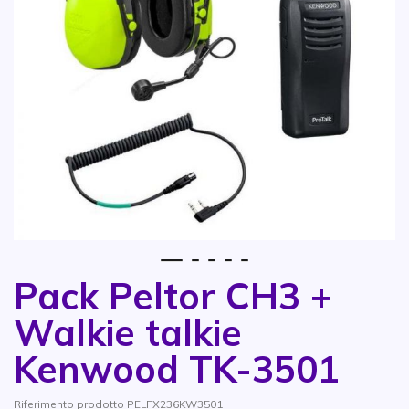
1
2
3
4
5
Pack Peltor CH3 +
Vai all'inizio della galleria di immagini
Walkie talkie
Kenwood TK-3501
Riferimento prodotto PELFX236KW3501