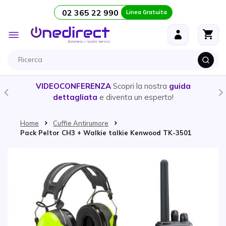
02 365 22 990
Linea Gratuita
Salta al contenuto
Toggle
Nav
VIDEOCONFERENZA
Scopri la nostra
guida
dettagliata
e diventa un esperto!
Home
Cuffie Antirumore
Pack Peltor CH3 + Walkie talkie Kenwood TK-3501
Vai alla fine della galleria di immagini