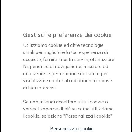
Iscrviti subito
icon
Gestisci le preferenze dei cookie
Icon
Icon
Icon
Utilizziamo cookie ed altre tecnologie
simili per migliorare la tua esperienza di
acquisto, fornire i nostri servizi, ottimizzare
Icon
Paga facilmente ed in assoluta sicurezza
l’esperienza di navigazione, misurare ed
analizzare le performance del sito e per
Accettiamo
visualizzare contenuti ed annunci in base
ai tuoi interessi.
Se non intendi accettare tutti i cookie o
vorresti saperne di più su come utilizziamo
i cookie, seleziona "Personalizza i cookie"
Onedirect, azienda del gruppo INCEPT
Personalizza i cookie