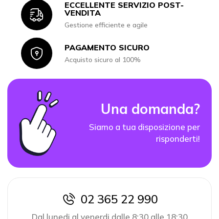
ECCELLENTE SERVIZIO POST-
Icon
VENDITA
Gestione efficiente e agile
PAGAMENTO SICURO
Icon
Acquisto sicuro al 100%
Una domanda?
Siamo a tua disposizione per
risponderti!
02 365 22 990
icon
Dal lunedi al venerdi dalle 8:30 alle 18:30