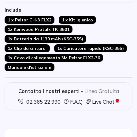
Durata della batteria fino a 20 ore
Include
Funzione VOX incorporata
1 x Peltor CH-3 FLX2
1 x Kit igienico
1x Kenwood Protalk TK-3501
1x Batteria da 1130 mAh (KSC-35S)
1x Clip da cintura
1x Caricatore rapido (KSC-35S)
1x Cavo di collegamento 3M Peltor FLX2-36
Manuale d'istruzioni
Contatta i nostri esperti -
Linea Gratuita
02 365 22 990
F.A.Q
Live Chat