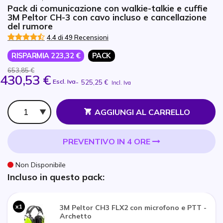
Pack di comunicazione con walkie-talkie e cuffie
3M Peltor CH-3 con cavo incluso e cancellazione
del rumore
4.4 di 49 Recensioni
RISPARMIA 223,32 €
PACK
653,85 €
430,53 €
Escl. Iva
-
525,25 €
Incl. Iva
Qtà
AGGIUNGI AL CARRELLO
PREVENTIVO IN 4 ORE
Non Disponibile
Incluso in questo pack:
x1
3M Peltor CH3 FLX2 con microfono e PTT -
Archetto