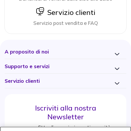
icon
Servizio clienti
Servizio post vendita e FAQ
A proposito di noi
Supporto e servizi
Servizio clienti
Iscriviti alla nostra
Newsletter
e approfitta di maggiori sconti e novità