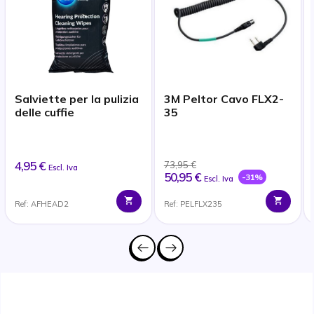
Salviette per la pulizia
3M Peltor Cavo FLX2-
delle cuffie
35
4,95 €
73,95 €
Escl. Iva
50,95 €
-31%
Escl. Iva
Ref: AFHEAD2
Ref: PELFLX235