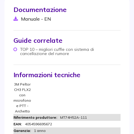
Documentazione
Manuale - EN
Guide correlate
TOP 10 – migliori cuffie con sistema di
cancellazione del rumore
Informazioni tecniche
3M Peltor
CH3 FLX2
con
microfono
e PTT -
Archetto
MT74H52A-111
4054596695672
1 anno