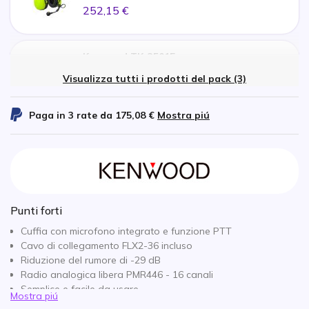
252,15 €
Kenwood TK-3501E
x1
Visualizza tutti i prodotti del pack (3)
126,05 €
Paga in 3 rate da
175,08 €
Mostra piú
3M Peltor Cavo FLX2 per Kenwood 2 pin
x1
52,33 €
Punti forti
Cuffia con microfono integrato e funzione PTT
Cavo di collegamento FLX2-36 incluso
Riduzione del rumore di -29 dB
Radio analogica libera PMR446 - 16 canali
Semplice e facile da usare
Mostra piú
Classificato IP54, resistente all'acqua e alla polvere