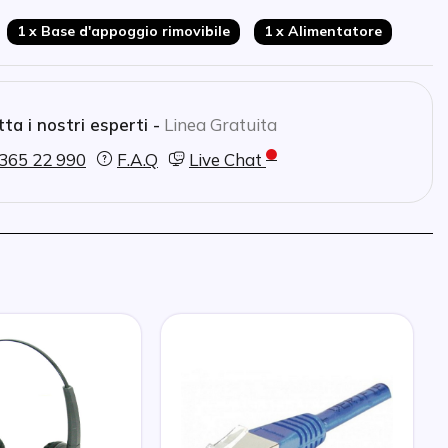
1 x Base d'appoggio rimovibile
1 x Alimentatore
ta i nostri esperti -
Linea Gratuita
365 22 990
F.A.Q
Live Chat