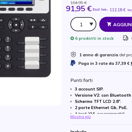
104,95 €
91,95 €
Escl. Iva
-
112,18 €
Inc
Qtà
AGGIUN
6 prodotti
in stock
1 anno di garanzia
del pr
Paga in 3 rate da
37,39 €
Punti forti
3 account SIP.
Versione V2: con Bluetooth
Schermo TFT LCD 2.8''.
2 porte Ethernet Gb, PoE.
4 tasti XML programmabili.
Mostra piú
Audioconferenza a 5 vie.
Suono in HD.
Include