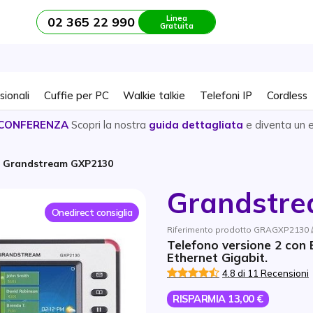
Linea
02 365 22 990
Gratuita
sionali
Cuffie per PC
Walkie talkie
Telefoni IP
Cordless
CONFERENZA
Scopri la nostra
guida dettagliata
e diventa un 
Grandstream GXP2130
Grandstr
Onedirect consiglia
Riferimento prodotto GRAGXP2130 //
Telefono versione 2 con B
Ethernet Gigabit.
4.8 di 11 Recensioni
RISPARMIA 13,00 €