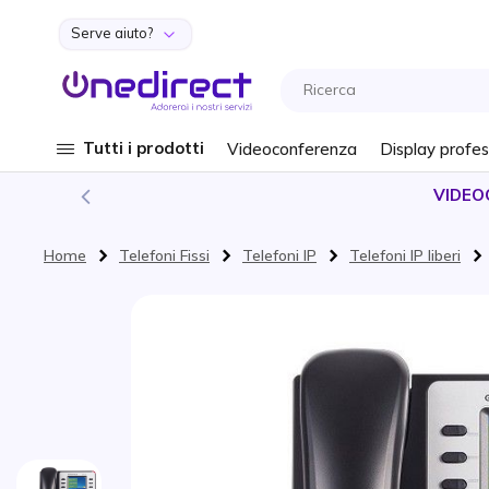
Serve aiuto?
Salta al contenuto
Tutti i prodotti
Videoconferenza
Display profes
VIDEO
Home
Telefoni Fissi
Telefoni IP
Telefoni IP liberi
Vai alla fine della galleria di immagini