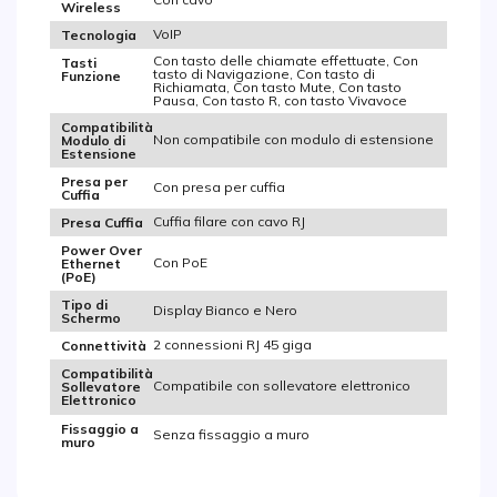
Wireless
VoIP
Tecnologia
Con tasto delle chiamate effettuate, Con
Tasti
tasto di Navigazione, Con tasto di
Funzione
Richiamata, Con tasto Mute, Con tasto
Pausa, Con tasto R, con tasto Vivavoce
Compatibilità
Non compatibile con modulo di estensione
Modulo di
Estensione
Presa per
Con presa per cuffia
Cuffia
Cuffia filare con cavo RJ
Presa Cuffia
Power Over
Con PoE
Ethernet
(PoE)
Tipo di
Display Bianco e Nero
Schermo
2 connessioni RJ 45 giga
Connettività
Compatibilità
Compatibile con sollevatore elettronico
Sollevatore
Elettronico
Fissaggio a
Senza fissaggio a muro
muro