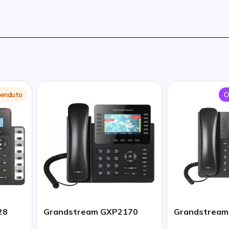
 venduto
O
28
Grandstream GXP2170
Grandstream