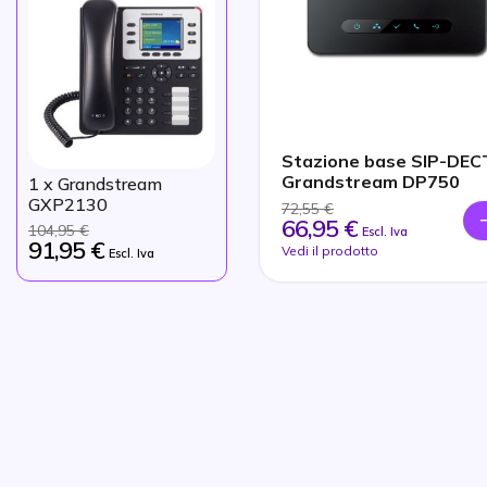
Stazione base SIP-DEC
Grandstream DP750
1
x Grandstream
GXP2130
72,55 €
66,95 €
104,95 €
Escl. Iva
91,95 €
Vedi il prodotto
Escl. Iva