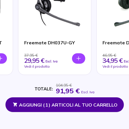
T
Freemate DH037U-GY
Freemate 
37,95 €
46,95 €
29,95 €
34,95 €
Escl. Iva
Esc
Vedi il prodotto
Vedi il prodotto
104,95 €
TOTALE:
91,95 €
Escl. Iva
AGGIUNGI (
1
) ARTICOLI AL TUO CARRELLO