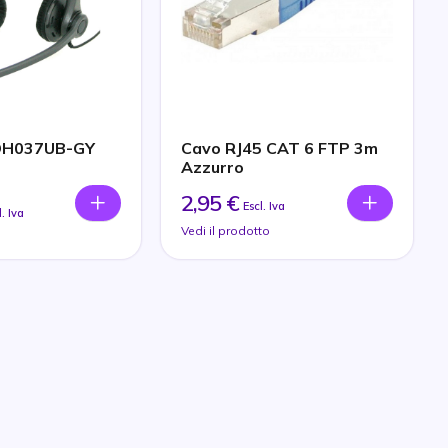
DH037UB-GY
Cavo RJ45 CAT 6 FTP 3m
Azzurro
2,95 €
Escl. Iva
l. Iva
Vedi il prodotto