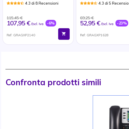
4.3 di 8 Recensioni
4.3 di 5 Recensio
115,45 €
69,25 €
107,95 €
52,95 €
-6%
-23%
Escl. Iva
Escl. Iva
Ref: GRAGXP2140
Ref: GRAGXP1628
Confronta prodotti simili