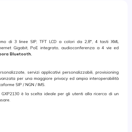
mo di 3 linee SIP, TFT LCD a colori da 2,8", 4 tasti XML
hernet Gigabit, PoE integrato, audioconferenza a 4 vie ed
pora Bluetooth.
nalizzate, servizi applicativi personalizzabili, provisioning
avanzata per una maggiore privacy ed ampia interoperabilità
ttaforme SIP / NGN / IMS.
Il GXP2130 è la scelta ideale per gli utenti alla ricerca di un
usare.