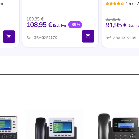
ni
4.5 di 
180,35 €
93,95 €
108,95 €
91,95 €
-39%
Escl. Iva
Escl. I
Ref: GRAGXP2170
Ref: GRAGXP2135