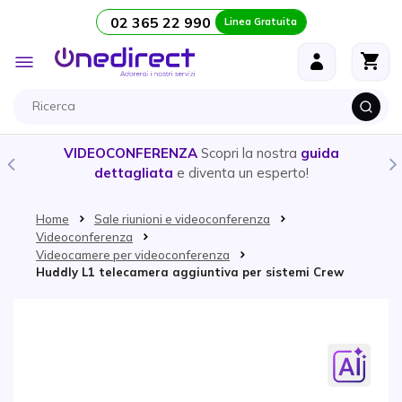
02 365 22 990
Linea Gratuita
Salta al contenuto
Toggle
Nav
VIDEOCONFERENZA
Scopri la nostra
guida
dettagliata
e diventa un esperto!
Home
Sale riunioni e videoconferenza
Videoconferenza
Videocamere per videoconferenza
Huddly L1 telecamera aggiuntiva per sistemi Crew
Vai alla fine della galleria di immagini