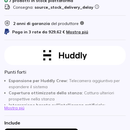
7 prodotti in stock piattaforma
Consegna:
source_stock_delivery_delay
2 anni di garanzia
del produttore
Paga in 3 rate da
929,62 €
Mostra piú
Punti forti
Espansione per Huddly Crew:
Telecamera aggiuntiva per
espandere il sistema
Copertura ottimizzata della stanza:
Cattura ulteriori
prospettive nella stanza
Integrazione basata sull'intelligenza artificiale:
Mostra piú
Collaborazione senza soluzione di continuità con il sistema
Crew
Include
Inquadratura precisa:
Tracciamento del parlante e
composizione dell'immagine migliorati