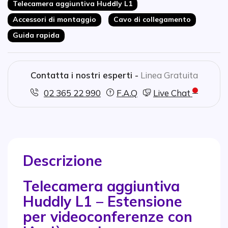
Telecamera aggiuntiva Huddly L1
Installazione flessibile:
Facile posizionamento nella stanza
Accessori di montaggio
Cavo di collegamento
Per ambienti di grandi dimensioni:
Ideale per contesti di
riunione complessi
Guida rapida
Contatta i nostri esperti -
Linea Gratuita
02 365 22 990
F.A.Q
Live Chat
Descrizione
Telecamera aggiuntiva
Huddly L1 – Estensione
per videoconferenze con