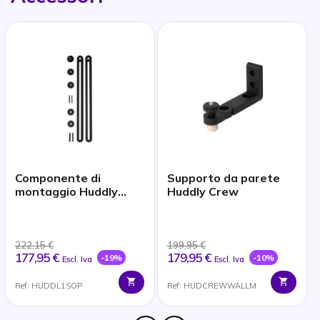
Componente di
Supporto da parete
montaggio Huddly
Huddly Crew
(VESA) per la
telecamera Huddly L1
222,15 €
199,95 €
177,95 €
179,95 €
-19%
-10%
Escl. Iva
Escl. Iva
Ref: HUDDL1SOP
Ref: HUDCREWWALLM