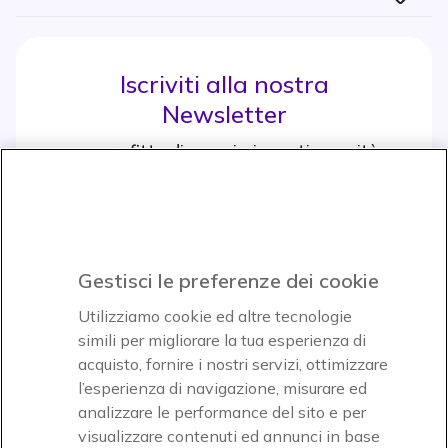
Iscriviti alla nostra
Newsletter
e approfitta di maggiori sconti e novità
Iscrviti subito
icon
Gestisci le preferenze dei cookie
Icon
Icon
Icon
Utilizziamo cookie ed altre tecnologie
simili per migliorare la tua esperienza di
acquisto, fornire i nostri servizi, ottimizzare
Icon
Paga facilmente ed in assoluta sicurezza
l’esperienza di navigazione, misurare ed
analizzare le performance del sito e per
Accettiamo
visualizzare contenuti ed annunci in base