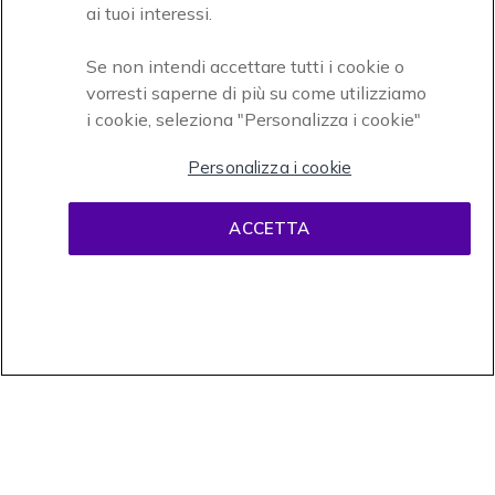
ai tuoi interessi.
Se non intendi accettare tutti i cookie o
vorresti saperne di più su come utilizziamo
i cookie, seleziona "Personalizza i cookie"
Onedirect, azienda del gruppo INCEPT
Personalizza i cookie
ACCETTA
Condizioni d'uso
Condizioni di vendita
Disclaimer
contenuti
Informativa sulla privacy
Cookies