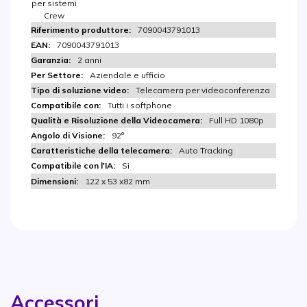
per sistemi
Crew
7090043791013
7090043791013
2 anni
Aziendale e ufficio
Telecamera per videoconferenza
Tutti i softphone
Full HD 1080p
92°
Auto Tracking
Si
122 x 53 x82 mm
Accessori