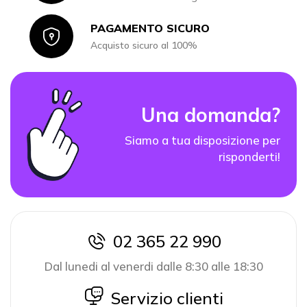
PAGAMENTO SICURO
Icon
Acquisto sicuro al 100%
Una domanda?
Siamo a tua disposizione per
risponderti!
02 365 22 990
icon
Dal lunedi al venerdi dalle 8:30 alle 18:30
icon
Servizio clienti