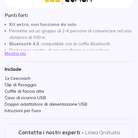
Punti forti
Kit extra, non funziona da solo
Permette ad un gruppo di 2-6 persone di comunicare ad una
distanza di 500 m
Bluetooth 4.0
, compatibile con le cuffie Bluetooth
Protezione contro gli spruzzi d'acqua e la polvere
Mostra piú
Comunicazione vocale full duplex
3 modalità di conversazione: moderatore, partecipante,
Include
privato
1x Ceecoach
Clip di fissaggio
Cuffie di fascia alta
Cavo di ricarica USB
Doppio adattatore di alimentazione USB
Istruzioni per l'uso
Contatta i nostri esperti -
Linea Gratuita