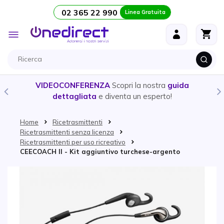
02 365 22 990
Linea Gratuita
Salta al contenuto
Toggle
Nav
VIDEOCONFERENZA
Scopri la nostra
guida
dettagliata
e diventa un esperto!
Home
Ricetrasmittenti
Ricetrasmittenti senza licenza
Ricetrasmittenti per uso ricreativo
CEECOACH II - Kit aggiuntivo turchese-argento
Vai alla fine della galleria di immagini