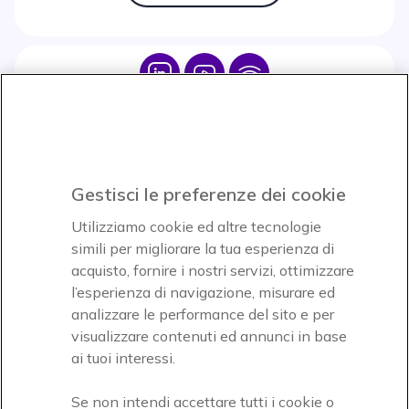
Icon
Icon
Icon
Icon
Paga facilmente ed in assoluta sicurezza
Gestisci le preferenze dei cookie
Accettiamo
Utilizziamo cookie ed altre tecnologie
simili per migliorare la tua esperienza di
acquisto, fornire i nostri servizi, ottimizzare
l’esperienza di navigazione, misurare ed
analizzare le performance del sito e per
Onedirect, azienda del gruppo INCEPT
visualizzare contenuti ed annunci in base
ai tuoi interessi.
Se non intendi accettare tutti i cookie o