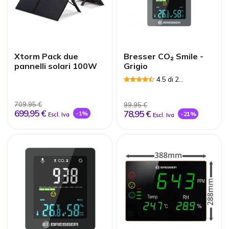
Xtorm Pack due
Bresser CO₂ Smile -
pannelli solari 100W
Grigio
4.5 di 2
Recensioni
709,95 €
99,95 €
699,95 €
78,95 €
-1%
-21%
Escl. Iva
Escl. Iva