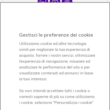
Icon
Icon
Icon
Icon
Paga facilmente ed in assoluta sicurezza
Gestisci le preferenze dei cookie
Accettiamo
Utilizziamo cookie ed altre tecnologie
simili per migliorare la tua esperienza di
acquisto, fornire i nostri servizi, ottimizzare
l’esperienza di navigazione, misurare ed
analizzare le performance del sito e per
Onedirect, azienda del gruppo INCEPT
visualizzare contenuti ed annunci in base
ai tuoi interessi.
Se non intendi accettare tutti i cookie o
vorresti saperne di più su come utilizziamo
i cookie, seleziona "Personalizza i cookie"