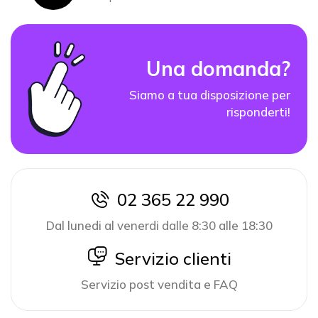
Una domanda?
Siamo a tua disposizione per
risponderti!
02 365 22 990
icon
Dal lunedi al venerdi dalle 8:30 alle 18:30
icon
Servizio clienti
Servizio post vendita e FAQ