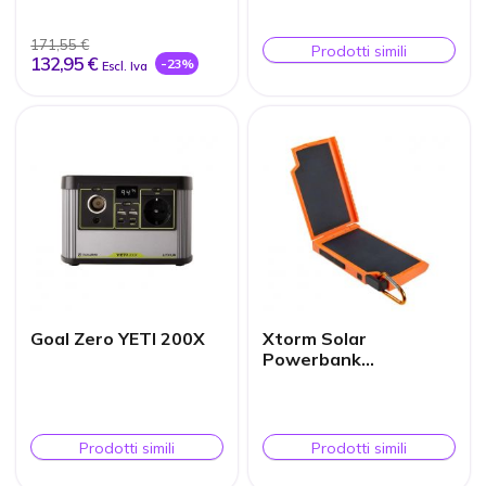
171,55 €
Prodotti simili
132,95 €
-23%
Escl. Iva
Goal Zero YETI 200X
Xtorm Solar
Powerbank
Supercharger 10
000mAh
Prodotti simili
Prodotti simili