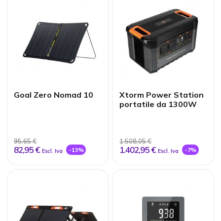
Goal Zero Nomad 10
Xtorm Power Station
portatile da 1300W
95,65 €
1.508,05 €
82,95 €
1.402,95 €
-13%
-7%
Escl. Iva
Escl. Iva