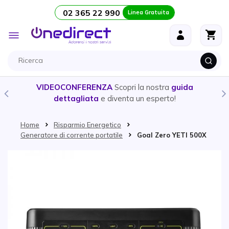
02 365 22 990
Linea Gratuita
Salta al contenuto
Toggle
Nav
VIDEOCONFERENZA
Scopri la nostra
guida
dettagliata
e diventa un esperto!
Home
Risparmio Energetico
Generatore di corrente portatile
Goal Zero YETI 500X
Vai alla fine della galleria di immagini