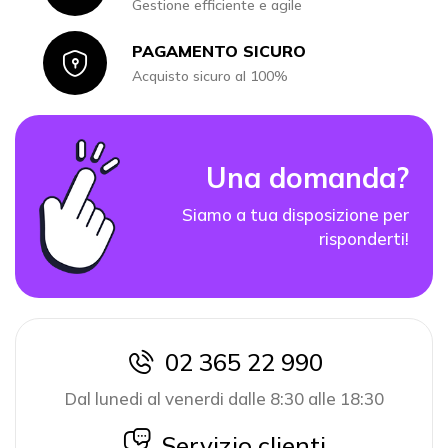
Gestione efficiente e agile
PAGAMENTO SICURO
Icon
Acquisto sicuro al 100%
Una domanda?
Siamo a tua disposizione per
risponderti!
02 365 22 990
icon
Dal lunedi al venerdi dalle 8:30 alle 18:30
icon
Servizio clienti