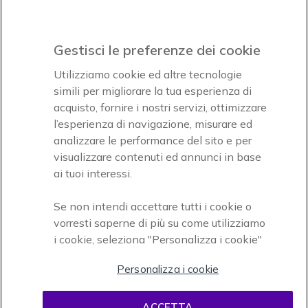
Gestisci le preferenze dei cookie
Icon
Icon
Icon
Utilizziamo cookie ed altre tecnologie
simili per migliorare la tua esperienza di
acquisto, fornire i nostri servizi, ottimizzare
Icon
Paga facilmente ed in assoluta sicurezza
l’esperienza di navigazione, misurare ed
analizzare le performance del sito e per
Accettiamo
visualizzare contenuti ed annunci in base
ai tuoi interessi.
Se non intendi accettare tutti i cookie o
vorresti saperne di più su come utilizziamo
i cookie, seleziona "Personalizza i cookie"
Onedirect, azienda del gruppo INCEPT
Personalizza i cookie
ACCETTA