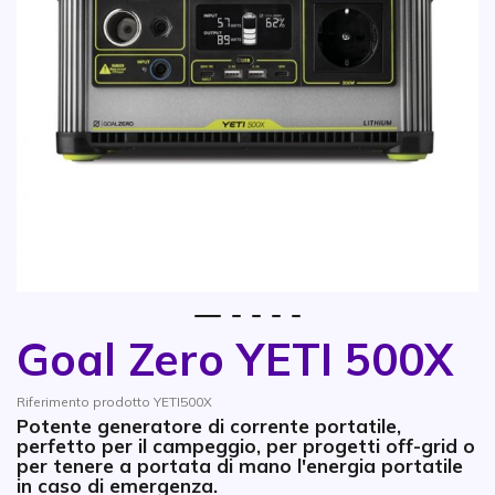
1
2
3
4
5
Goal Zero YETI 500X
Vai all'inizio della galleria di immagini
Riferimento prodotto YETI500X
Potente generatore di corrente portatile,
perfetto per il campeggio, per progetti off-grid o
per tenere a portata di mano l'energia portatile
in caso di emergenza.