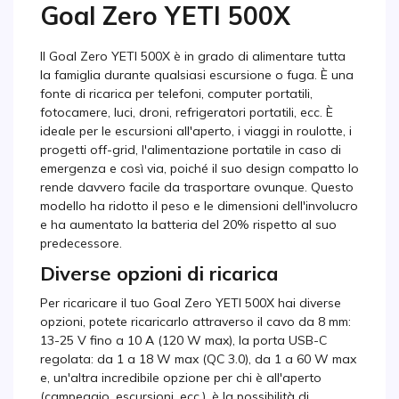
Goal Zero YETI 500X
Il Goal Zero YETI 500X è in grado di alimentare tutta
la famiglia durante qualsiasi escursione o fuga. È una
fonte di ricarica per telefoni, computer portatili,
fotocamere, luci, droni, refrigeratori portatili, ecc. È
ideale per le escursioni all'aperto, i viaggi in roulotte, i
progetti off-grid, l'alimentazione portatile in caso di
emergenza e così via, poiché il suo design compatto lo
rende davvero facile da trasportare ovunque. Questo
modello ha ridotto il peso e le dimensioni dell'involucro
e ha aumentato la batteria del 20% rispetto al suo
predecessore.
Diverse opzioni di ricarica
Per ricaricare il tuo Goal Zero YETI 500X hai diverse
opzioni, potete ricaricarlo attraverso il cavo da 8 mm:
13-25 V fino a 10 A (120 W max), la porta USB-C
regolata: da 1 a 18 W max (QC 3.0), da 1 a 60 W max
e, un'altra incredibile opzione per chi è all'aperto
(campeggio, escursioni, ecc.), è la possibilità di