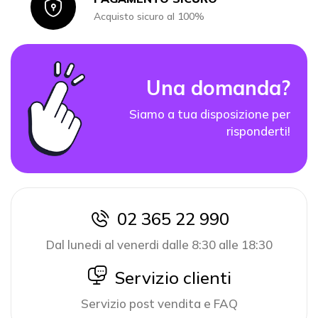
Icon
Acquisto sicuro al 100%
Una domanda?
Siamo a tua disposizione per
risponderti!
02 365 22 990
icon
Dal lunedi al venerdi dalle 8:30 alle 18:30
icon
Servizio clienti
Servizio post vendita e FAQ