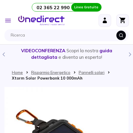
02 365 22 990
Linea Gratuita
Salta al contenuto
Toggle
Nav
VIDEOCONFERENZA
Scopri la nostra
guida
dettagliata
e diventa un esperto!
Home
Risparmio Energetico
Pannelli solari
Xtorm Solar Powerbank 10 000mAh
Vai alla fine della galleria di immagini