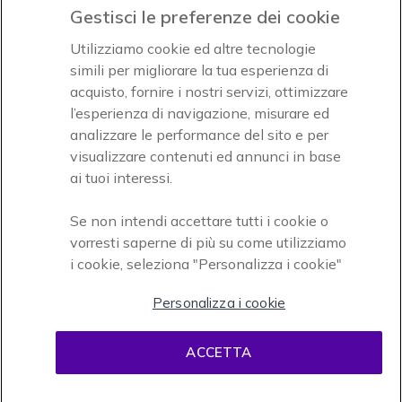
Gestisci le preferenze dei cookie
Icon
Icon
Icon
Utilizziamo cookie ed altre tecnologie
simili per migliorare la tua esperienza di
acquisto, fornire i nostri servizi, ottimizzare
Icon
Paga facilmente ed in assoluta sicurezza
l’esperienza di navigazione, misurare ed
analizzare le performance del sito e per
Accettiamo
visualizzare contenuti ed annunci in base
ai tuoi interessi.
Se non intendi accettare tutti i cookie o
vorresti saperne di più su come utilizziamo
i cookie, seleziona "Personalizza i cookie"
Onedirect, azienda del gruppo INCEPT
Personalizza i cookie
ACCETTA