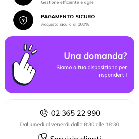
Gestione efficiente e agile
PAGAMENTO SICURO
Icon
Acquisto sicuro al 100%
Una domanda?
Siamo a tua disposizione per
risponderti!
02 365 22 990
icon
Dal lunedi al venerdi dalle 8:30 alle 18:30
icon
Servizio clienti