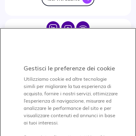
Icon
Icon
Icon
Icon
Paga facilmente ed in assoluta sicurezza
Gestisci le preferenze dei cookie
Accettiamo
Utilizziamo cookie ed altre tecnologie
simili per migliorare la tua esperienza di
acquisto, fornire i nostri servizi, ottimizzare
l’esperienza di navigazione, misurare ed
analizzare le performance del sito e per
Onedirect, azienda del gruppo INCEPT
visualizzare contenuti ed annunci in base
ai tuoi interessi.