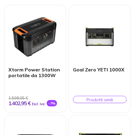
Xtorm Power Station
Goal Zero YETI 1000X
portatile da 1300W
1.508,05 €
Prodotti simili
1.402,95 €
-7%
Escl. Iva