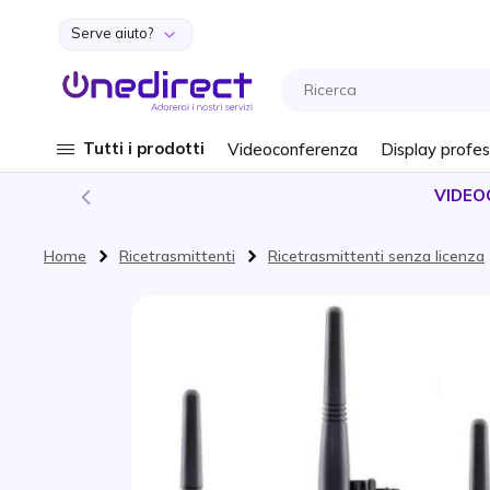
Serve aiuto?
Salta al contenuto
Tutti i prodotti
Videoconferenza
Display profes
VIDEO
Home
Ricetrasmittenti
Ricetrasmittenti senza licenza
Vai alla fine della galleria di immagini