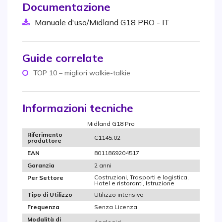
Documentazione
Manuale d'uso/Midland G18 PRO - IT
Guide correlate
TOP 10 – migliori walkie-talkie
Informazioni tecniche
Midland G18 Pro
Riferimento
C1145.02
produttore
8011869204517
EAN
2 anni
Garanzia
Costruzioni, Trasporti e logistica,
Per Settore
Hotel e ristoranti, Istruzione
Utilizzo intensivo
Tipo di Utilizzo
Senza Licenza
Frequenza
Modalità di