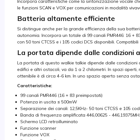
Incorpora caratteristiche come la sintonizzazione vocale che
le funzioni SCAN e VOX per comunicazioni in modalità vivav
Batteria altamente efficiente
Si distingue anche per la grande efficienza della sua batteri
autonomia. Incorpora un totale di 99 canali PMR446: 16 + 83 
con 50 toni CTCSS e i 105 codici DCS disponibili. Compatibili
La portata dipende dalle condizioni 
La portata di questo walkie talkie dipende dalle condizioni d
edifici e altri ostacoli, va da 1 a 2 chilometri. In spazi aper
ottenibile è di circa 4-6 km. In uno spazio aperto senza ost
Caratteristiche:
99 canali PMR446 (16 + 83 preimpostati)
Potenza in uscita ≤ 500mW
Separazione dei canali: 12,5KHz- 50 toni CTCSS e 105 co
Banda di frequenza amplificata 446,00625 - 446,19375MH
Schermo LCD retroilluminato
Funzione scanner
Funzione VOX