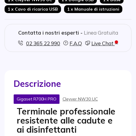
1 x Cavo di ricarica USB
1 x Manuale di istruzioni
Contatta i nostri esperti -
Linea Gratuita
02 365 22 990
F.A.Q
Live Chat
Descrizione
Gigaset R700H PRO
Cleyver NW30 UC
Terminale professionale
resistente alle cadute e
ai disinfettanti