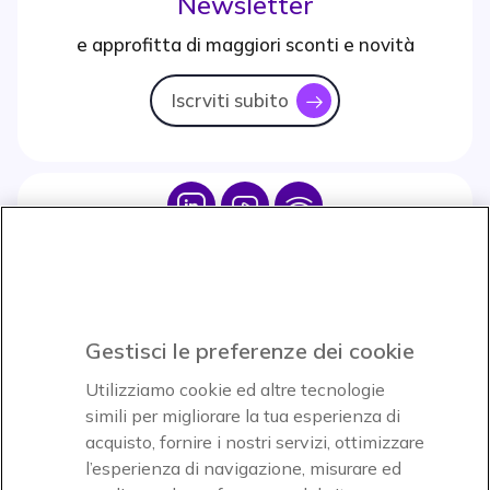
Newsletter
e approfitta di maggiori sconti e novità
Iscrviti subito
icon
Icon
Icon
Icon
Icon
Paga facilmente ed in assoluta sicurezza
Gestisci le preferenze dei cookie
Accettiamo
Utilizziamo cookie ed altre tecnologie
simili per migliorare la tua esperienza di
acquisto, fornire i nostri servizi, ottimizzare
l’esperienza di navigazione, misurare ed