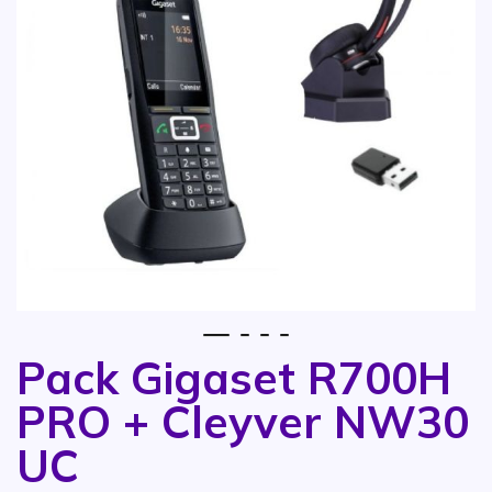
1
2
3
4
Pack Gigaset R700H
Vai all'inizio della galleria di immagini
PRO + Cleyver NW30
UC