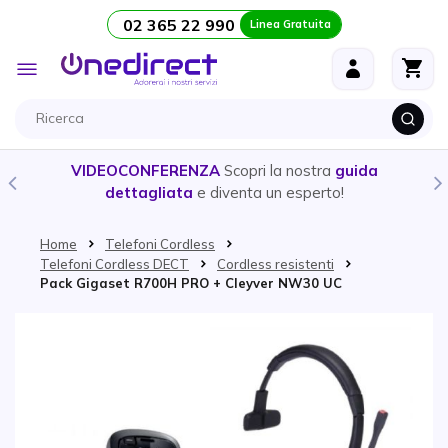
02 365 22 990
Linea Gratuita
Salta al contenuto
Toggle
Nav
guida
CUFFIE E AURICOLARI
- Ecco la guida per scegli
!
prodotto
più adatto alle tue esigenze
Home
Telefoni Cordless
Telefoni Cordless DECT
Cordless resistenti
Pack Gigaset R700H PRO + Cleyver NW30 UC
Vai alla fine della galleria di immagini