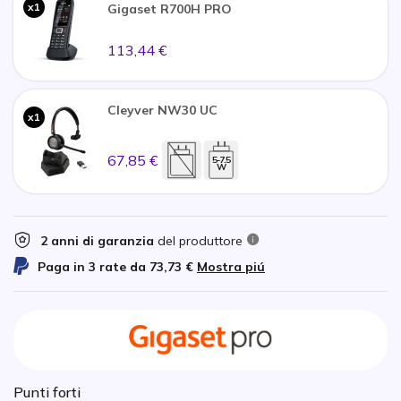
x1
Gigaset R700H PRO
113,44 €
Cleyver NW30 UC
x1
67,85 €
5-7.5
W
2 anni di garanzia
del produttore
Paga in 3 rate da
73,73 €
Mostra piú
Punti forti