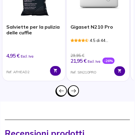
Salviette per la pulizia
Gigaset N210 Pro
delle cuffie
4.5 di 44
Recensioni
4,95 €
29,95 €
Escl. Iva
21,95 €
-26%
Escl. Iva
Ref: AFHEAD2
Ref: SIN210PRO
Recensioni prodotti