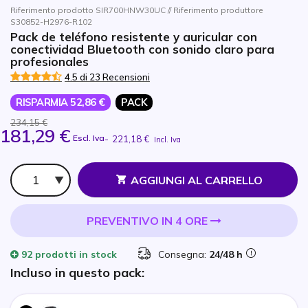
Riferimento prodotto SIR700HNW30UC // Riferimento produttore
S30852-H2976-R102
Pack de teléfono resistente y auricular con
conectividad Bluetooth con sonido claro para
profesionales
4.5 di 23 Recensioni
RISPARMIA 52,86 €
PACK
234,15 €
181,29 €
Escl. Iva
-
221,18 €
Incl. Iva
Qtà
AGGIUNGI AL CARRELLO
PREVENTIVO IN 4 ORE
92 prodotti
in stock
Consegna:
24/48 h
Incluso in questo pack: