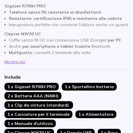
Gigaset R700H PRO
Telefono senza fili resistente ai disinfettanti
Resistente: certificazione IP65 e resistente alle cadute
Impugnatura perfetta che consente l'utilizzo anche coi guanti
Cleyver NW30 UC
Cuffie senza fili UC con connessione USB (Dongle)
per PC
Anche
per smartphone e tablet tramite
Bluetooth
Multipunto:
connetti 2 terminali alla volta
Mostra piú
Include
1 x Gigaset R700H PRO
1 x Sportellino batteria
2 x Batterie AAA (NiMH)
1 x Clip da cintura (standard)
1 x Caricatore per il terminale
1 x Alimentatore
1 x Manuale d'utilizzo
1 x Cleyver NW30 UC
1 x Dongle USB
1 x Base