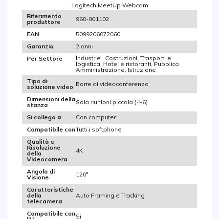
Logitech MeetUp Webcam
Riferimento
960-001102
produttore
5099206072060
EAN
2 anni
Garanzia
Industrie , Costruzioni, Trasporti e
Per Settore
logistica, Hotel e ristoranti, Pubblica
Amministrazione, Istruzione
Tipo di
Barre di videoconferenza
soluzione video
Dimensioni della
Sala riunioni piccola (4-6)
stanza
Con computer
Si collega a
Tutti i softphone
Compatibile con
Qualità e
Risoluzione
4K
della
Videocamera
Angolo di
120°
Visione
Caratteristiche
Auto Framing e Tracking
della
telecamera
Compatibile con
Si