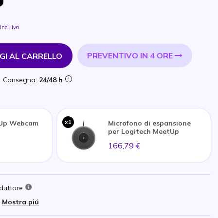
Incl. Iva
PREVENTIVO IN 4 ORE
GI AL CARRELLO
Consegna:
24/48 h
x1
tUp Webcam
Microfono di espansione
per Logitech MeetUp
166,79 €
duttore
Mostra piú