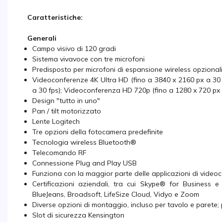
Caratteristiche:
Generali
Campo visivo di 120 gradi
Sistema vivavoce con tre microfoni
Predisposto per microfoni di espansione wireless opzional
Videoconferenze 4K Ultra HD (fino a 3840 x 2160 px a 30 
a 30 fps); Videoconferenza HD 720p (fino a 1280 x 720 px a 3
Design "tutto in uno"
Pan / tilt motorizzato
Lente Logitech
Tre opzioni della fotocamera predefinite
Tecnologia wireless Bluetooth®
Telecomando RF
Connessione Plug and Play USB
Funziona con la maggior parte delle applicazioni di video
Certificazioni aziendali, tra cui Skype® for Business e
BlueJeans, Broadsoft, LifeSize Cloud, Vidyo e Zoom
Diverse opzioni di montaggio, incluso per tavolo e parete;
Slot di sicurezza Kensington