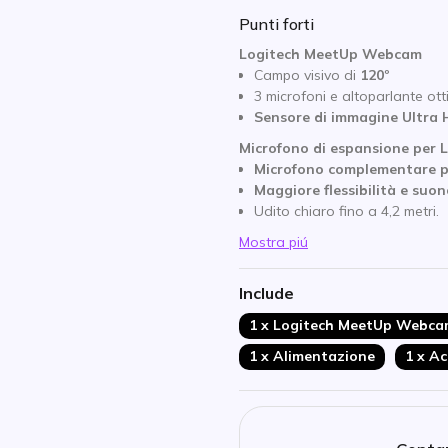
Punti forti
Logitech MeetUp Webcam
Campo visivo di
120º
3 microfoni e altoparlante ot
Sensore di immagine Ultra 
Microfono di espansione per 
Microfono complementare 
Maggiore flessibilità e suon
Udito chiaro fino a 4,2 metri.
Mostra piú
Include
1 x Logitech MeetUp Webc
1 x Alimentazione
1 x Ac