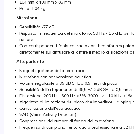
104 mm x 400 mm x 85 mm
Peso: 1,04 kg
Microfono
Sensibilità: -27 dB
Risposta in frequenza del microfono: 90 Hz - 16 kHz per la 
rumore
Con corrispondenti fabbrica, radiazioni beamforming algor
direttamente sul diffusore di offrire il meglio di ricezione 
Altoparlante
Magnete potente della terra rara
Microfono con sospensione acustica
Volume regolabile a 95 dB SPL a 0,5 metri di picco
Sensibilità dell'altoparlante di 86,5 +/- 3dB SPL a 0,5 metri
Distorsione: 200 Hz - 300 Hz <3%, 3000 Hz - 10 kHz <1%
Algoritmo di limitazione del picco che impedisce il clippi
Cancellazione dell'eco acustico
VAD (Voice Activity Detector)
Soppressione del rumore di fondo del microfono
Frequenza di campionamento audio professionale a 32 k