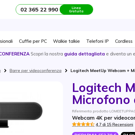
Linea
02 365 22 990
Gratuita
sionali
Cuffie per PC
Walkie talkie
Telefoni IP
Cordless
CONFERENZA
Scopri la nostra
guida dettagliata
e diventa un 
a
Barre per videoconferenza
Logitech MeetUp Webcam + Mi
Logitech 
Microfono 
Riferimento prodotto LOMEETUPPACK
Webcam 4K per videoconf
4.7 di 15 Recensioni