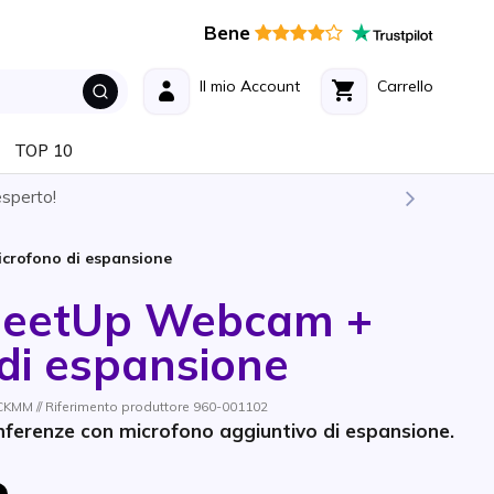
Bene
Il mio Account
Carrello
TOP 10
esperto!
crofono di espansione
MeetUp Webcam +
di espansione
MM // Riferimento produttore 960-001102
erenze con microfono aggiuntivo di espansione.