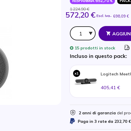
RISPARMIA 652,70 €
PACK
1.224,90 €
572,20 €
Escl. Iva
-
698,09 €
Qtà
AGGIUN
15 prodotti
in stock
Incluso in questo pack:
x1
Logitech Mee
405,41 €
2 anni di garanzia
del pro
Paga in 3 rate da
232,70 €