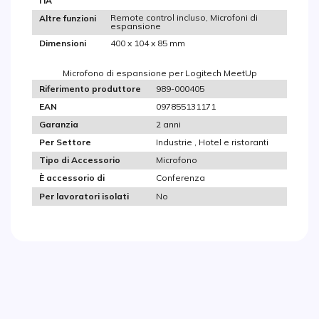
l'IA
Remote control incluso, Microfoni di
Altre funzioni
espansione
400 x 104 x 85 mm
Dimensioni
Microfono di espansione per Logitech MeetUp
989-000405
Riferimento produttore
097855131171
EAN
2 anni
Garanzia
Industrie , Hotel e ristoranti
Per Settore
Microfono
Tipo di Accessorio
Conferenza
È accessorio di
No
Per lavoratori isolati