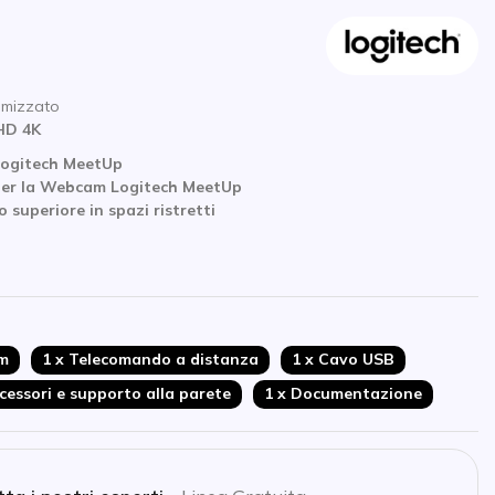
timizzato
HD 4K
Logitech MeetUp
per la Webcam Logitech MeetUp
o superiore in spazi ristretti
am
1 x Telecomando a distanza
1 x Cavo USB
cessori e supporto alla parete
1 x Documentazione