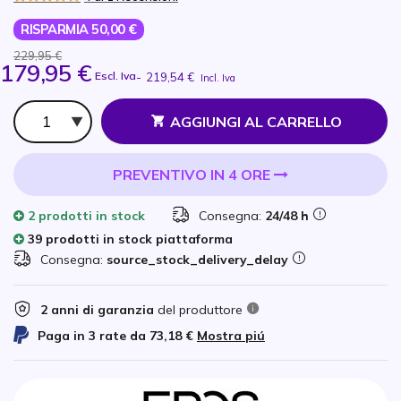
RISPARMIA 50,00 €
229,95 €
179,95 €
Escl. Iva
-
219,54 €
Incl. Iva
Qtà
AGGIUNGI AL CARRELLO
PREVENTIVO IN 4 ORE
2 prodotti
in stock
Consegna:
24/48 h
39 prodotti in stock piattaforma
Consegna:
source_stock_delivery_delay
2 anni di garanzia
del produttore
Paga in 3 rate da
73,18 €
Mostra piú