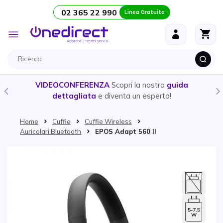
02 365 22 990
Linea Gratuita
Salta al contenuto
Toggle
Nav
VIDEOCONFERENZA
Scopri la nostra
guida
dettagliata
e diventa un esperto!
Home
Cuffie
Cuffie Wireless
Auricolari Bluetooth
EPOS Adapt 560 II
Vai alla fine della galleria di immagini
5-7.5
W