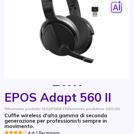
1
2
3
4
5
EPOS Adapt 560 II
Vai all'inizio della galleria di immagini
Riferimento prodotto SEADP560II // Riferimento produttore 1001160
Cuffie wireless d'alta gamma di seconda
generazione per professionisti sempre in
movimento.
4 di 1 Recensioni