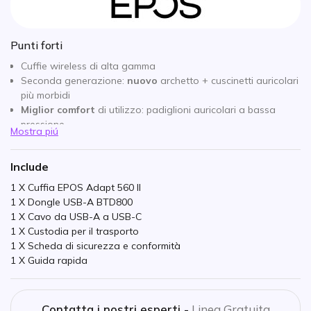
Punti forti
Cuffie wireless di alta gamma
Seconda generazione:
nuovo
archetto + cuscinetti auricolari
più morbidi
Miglior comfort
di utilizzo: padiglioni auricolari a bassa
pressione
Mostra piú
Riproduzione accurata: array di 4 microfoni
ANC:
riduzione attiva
del rumore di fondo
Include
Tecnologia ActiveGard: protezione acustica per gli utenti
Durata della batteria: 41 ore di conversazione
1 X Cuffia EPOS Adapt 560 II
Connettività: Bluetooth 5.0 + USB
1 X Dongle USB-A BTD800
Multipoint: accoppiamento simultaneo di 2 dispositivi
1 X Cavo da USB-A a USB-C
Certificato
Microsoft Teams, Zoom e Google Meet
1 X Custodia per il trasporto
1 X Scheda di sicurezza e conformità
1 X Guida rapida
Contatta i nostri esperti -
Linea Gratuita