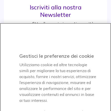
Iscriviti alla nostra
Newsletter
e approfitta di maggiori sconti e novità
Iscrviti subito
icon
Gestisci le preferenze dei cookie
Icon
Icon
Icon
Utilizziamo cookie ed altre tecnologie
simili per migliorare la tua esperienza di
acquisto, fornire i nostri servizi, ottimizzare
Icon
Paga facilmente ed in assoluta sicurezza
l’esperienza di navigazione, misurare ed
analizzare le performance del sito e per
Accettiamo
visualizzare contenuti ed annunci in base
ai tuoi interessi.