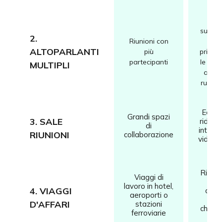
Conc
suono 
2.
Riunioni con
dell
ALTOPARLANTI
più
princip
partecipanti
le inte
MULTIPLI
altre 
rumore
Eco e
Grandi spazi
3. SALE
ridotti
di
intellig
RIUNIONI
collaborazione
videoc
Riduci
Viaggi di
il
lavoro in hotel,
4. VIAGGI
ambi
aeroporti o
ass
D'AFFARI
stazioni
chiam
ferroviarie
dist