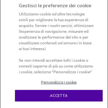
Gestisci le preferenze dei cookie
Accettiamo
Utilizziamo cookie ed altre tecnologie
simili per migliorare la tua esperienza di
acquisto, fornire i nostri servizi, ottimizzare
l’esperienza di navigazione, misurare ed
analizzare le performance del sito e per
Onedirect, azienda del gruppo INCEPT
visualizzare contenuti ed annunci in base
ai tuoi interessi.
Se non intendi accettare tutti i cookie o
vorresti saperne di più su come utilizziamo
i cookie, seleziona "Personalizza i cookie"
Personalizza i cookie
Condizioni d'uso
Condizioni di vendita
Disclaimer
ACCETTA
contenuti
Informativa sulla privacy
Cookies