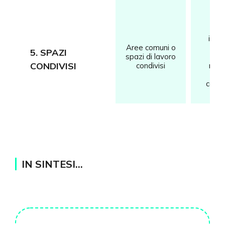
Ri
inter
Aree comuni o
gar
5. SPAZI
spazi di lavoro
ma
CONDIVISI
condivisi
rise
dur
comun
IN SINTESI…