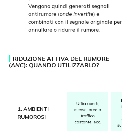
Vengono quindi generati segnali
antirumore (
onde invertite
) e
combinati con il segnale originale per
annullare o ridurre il rumore.
RIDUZIONE ATTIVA DEL RUMORE
(
ANC
): QUANDO UTILIZZARLO?
Elimi
Uffici aperti,
indes
1. AMBIENTI
mense, aree a
mig
traffico
RUMOROSI
chia
costante, ecc.
suono 