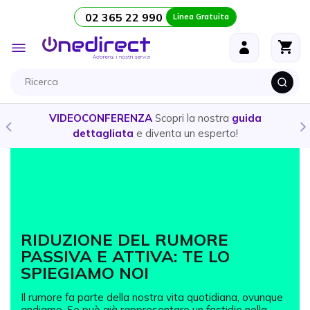
02 365 22 990
Linea Gratuita
Salta al contenuto
Toggle
Nav
VIDEOCONFERENZA
Scopri la nostra
guida
dettagliata
e diventa un esperto!
RIDUZIONE DEL RUMORE
PASSIVA E ATTIVA: TE LO
SPIEGIAMO NOI
Il rumore fa parte della nostra vita quotidiana, ovunque
andiamo. Se può già rappresentare un fastidio nella