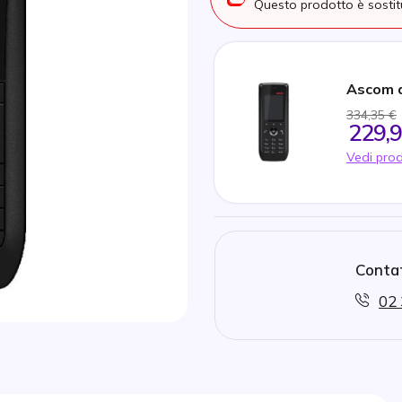
Questo prodotto è sosti
Ascom 
334,35 €
229,9
Vedi prod
Contat
02 