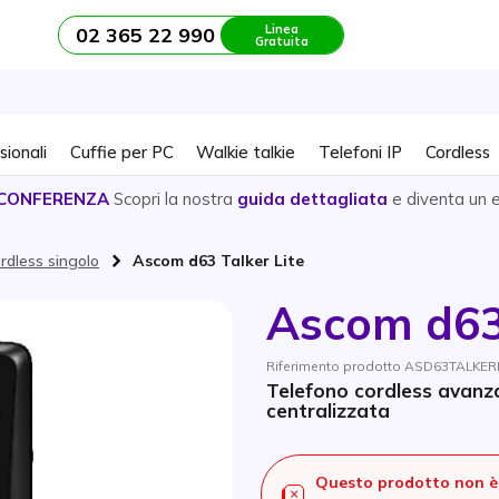
Linea
02 365 22 990
Gratuita
sionali
Cuffie per PC
Walkie talkie
Telefoni IP
Cordless
CONFERENZA
Scopri la nostra
guida dettagliata
e diventa un 
rdless singolo
Ascom d63 Talker Lite
Ascom d63 
Riferimento prodotto ASD63TALKERL
Telefono cordless avanz
centralizzata
Questo prodotto non è 