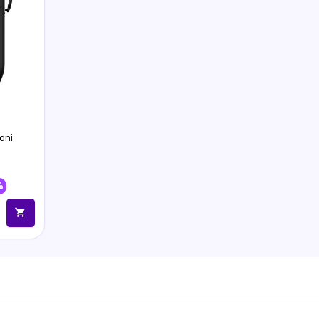
oni
%