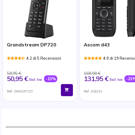
Grandstream DP720
Ascom d43
4.2 di 5 Recensioni
4.9 di 19 Recensi
58,95 €
168,08 €
50,95 €
131,95 €
-13%
-21
Escl. Iva
Escl. Iva
Ref: GRADP720
Ref: ASD43