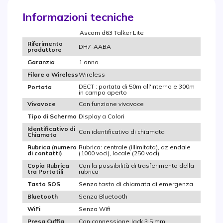
Informazioni tecniche
Ascom d63 Talker Lite
Riferimento
DH7-AABA
produttore
1 anno
Garanzia
Wireless
Filare o Wireless
DECT : portata di 50m all'interno e 300m
Portata
in campo aperto
Con funzione vivavoce
Vivavoce
Display a Colori
Tipo di Schermo
Identificativo di
Con identificativo di chiamata
Chiamata
Rubrica: centrale (illimitata), aziendale
Rubrica (numero
(1000 voci), locale (250 voci)
di contatti)
Con la possibilità di trasferimento della
Copia Rubrica
rubrica
tra Portatili
Senza tasto di chiamata di emergenza
Tasto SOS
Senza Bluetooth
Bluetooth
Senza Wifi
WiFi
Con connessione Jack 3,5 mm
Presa Cuffia