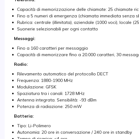
Capacità di memorizzazione delle chiamate: 25 chiamate rice
Fino a 5 numeri di emergenza (chiamata immediata senza sbl
Rubrica: centrale (illimitata), aziendale (1000 voci), locale (2
Suonerie selezionabili per ogni contatto
Messaggi:
Fino a 160 caratteri per messaggio
Capacità di memorizzare fino a 20.000 caratteri, 30 messaggi 
Radio:
Rilevamento automatico del protocollo DECT
Frequenza: 1880-1900 MHz
Modulazione: GFSK
Spaziatura tra i canali: 1728 MHz
Antenna integrata. Sensibilità: -93 dBm
Potenza di radiazione: 250 mW
Batteria:
Tipo: Li-Polimero
Autonomia: 20 ore in conversazione / 240 ore in standby
Tempo di ricarica: <4 ore