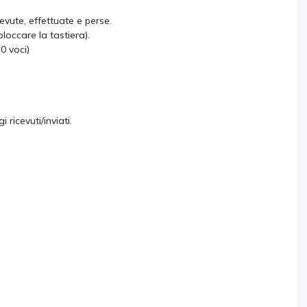
vute, effettuate e perse.
occare la tastiera).
50 voci)
ricevuti/inviati.