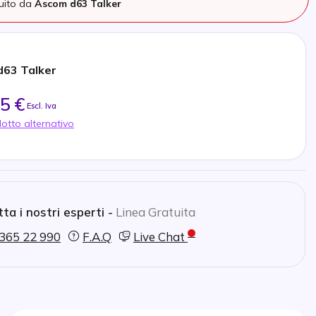
tuito da
Ascom d63 Talker
d63 Talker
5 €
Escl. Iva
otto alternativo
ta i nostri esperti -
Linea Gratuita
365 22 990
F.A.Q
Live Chat