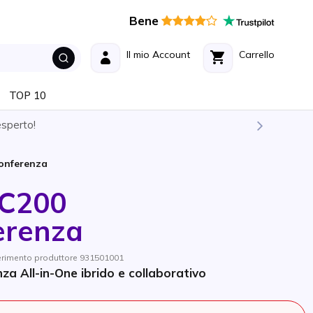
Bene
Il mio Account
Carrello
TOP 10
esperto!
conferenza
CC200
erenza
ferimento produttore 931501001
za All-in-One ibrido e collaborativo