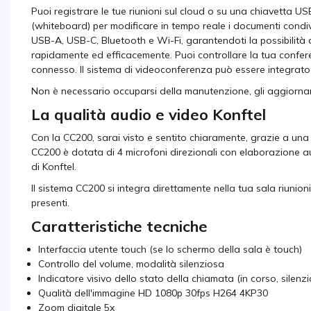
Puoi registrare le tue riunioni sul cloud o su una chiavetta U
(whiteboard) per modificare in tempo reale i documenti condivi
USB-A, USB-C, Bluetooth e Wi-Fi, garantendoti la possibilità di
rapidamente ed efficacemente. Puoi controllare la tua confere
connesso. Il sistema di videoconferenza può essere integrato 
Non è necessario occuparsi della manutenzione, gli aggiorna
La qualità audio e video Konftel
Con la CC200, sarai visto e sentito chiaramente, grazie a una
CC200 è dotata di 4 microfoni direzionali con elaborazione a
di Konftel.
Il sistema CC200 si integra direttamente nella tua sala riunioni,
presenti.
Caratteristiche tecniche
Interfaccia utente touch (se lo schermo della sala è touch)
Controllo del volume, modalità silenziosa
Indicatore visivo dello stato della chiamata (in corso, silenzi
Qualità dell'immagine HD 1080p 30fps H264 4KP30
Zoom digitale 5x