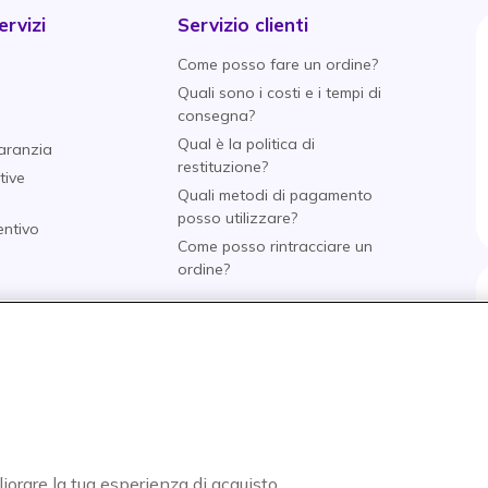
rvizi
Servizio clienti
Come posso fare un ordine?
Quali sono i costi e i tempi di
consegna?
Qual è la politica di
aranzia
restituzione?
tive
Quali metodi di pagamento
posso utilizzare?
entivo
Come posso rintracciare un
i
ordine?
nti
o
tore
liorare la tua esperienza di acquisto,