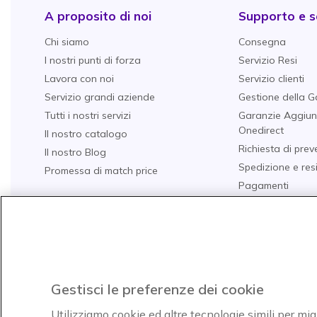
A proposito di noi
Supporto e se
Chi siamo
Consegna
I nostri punti di forza
Servizio Resi
Lavora con noi
Servizio clienti
Servizio grandi aziende
Gestione della G
Tutti i nostri servizi
Garanzie Aggiun
Onedirect
Il nostro catalogo
Richiesta di prev
Il nostro Blog
Spedizione e res
Promessa di match price
Pagamenti
Domande Freque
Guide all'acquist
I nostri TOP 10
Acquista per set
Gestisci le preferenze dei cookie
Utilizziamo cookie ed altre tecnologie simili per mig