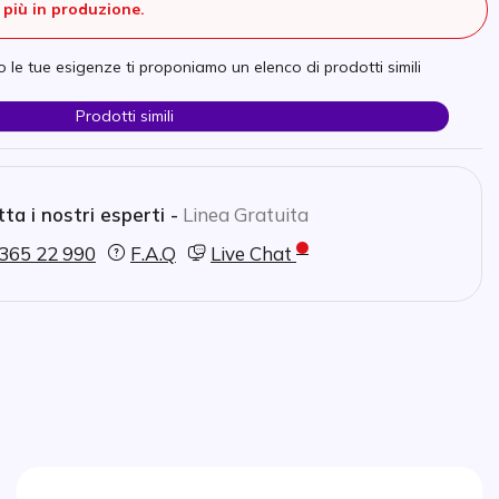
più in produzione.
 le tue esigenze ti proponiamo un elenco di prodotti simili
Prodotti simili
ta i nostri esperti -
Linea Gratuita
365 22 990
F.A.Q
Live Chat