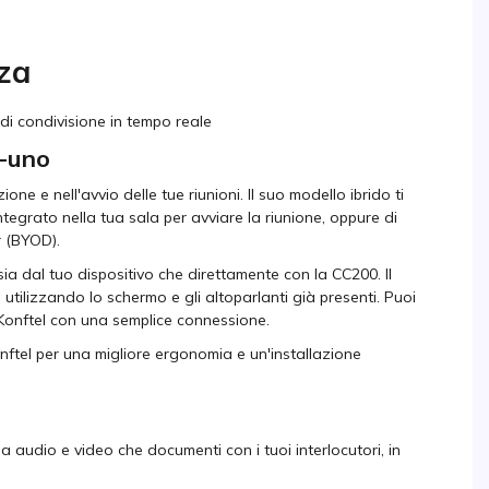
za
i condivisione in tempo reale
-uno
one e nell'avvio delle tue riunioni. Il suo modello ibrido ti
tegrato nella tua sala per avviare la riunione, oppure di
r (BYOD).
 sia dal tuo dispositivo che direttamente con la CC200. Il
, utilizzando lo schermo e gli altoparlanti già presenti. Puoi
 Konftel con una semplice connessione.
nftel per una migliore ergonomia e un'installazione
a audio e video che documenti con i tuoi interlocutori, in