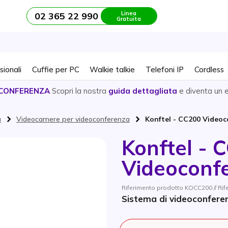
Linea
02 365 22 990
Gratuita
sionali
Cuffie per PC
Walkie talkie
Telefoni IP
Cordless
CONFERENZA
Scopri la nostra
guida dettagliata
e diventa un 
a
Videocamere per videoconferenza
Konftel - CC200 Video
Konftel - 
Videoconf
Riferimento prodotto KOCC200 // Ri
Sistema di videoconferen