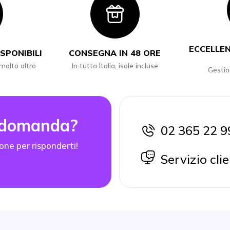
con
Icon
ECCELLEN
SPONIBILI
CONSEGNA IN 48 ORE
 molto altro
In tutta Italia, isole incluse
Gestio
 domanda?
02 365 22 9
icon
one per risponderti!
icon
Servizio clie