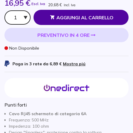
16,95 €
Escl. Iva
20,68 €
Incl. Iva
Qtà
AGGIUNGI AL CARRELLO
PREVENTIVO IN 4 ORE
Non Disponibile
Paga in 3 rate da
6,89 €
Mostra piú
Punti forti
Cavo RJ45 schermato di categoria 6A
Frequenza: 500 MHz
Impedenza: 100 ohm
Design "Snagless": protezione contro la rottura