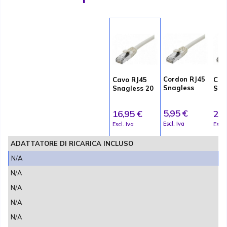
Cordon RJ45
Cavo RJ45
Cav
Snagless
Snagless 20
Sna
0,30m
m
5,95 €
16,95 €
2,9
Escl. Iva
Escl. Iva
Escl.
ADATTATORE DI RICARICA INCLUSO
N/A
N/A
N/A
N/A
N/A