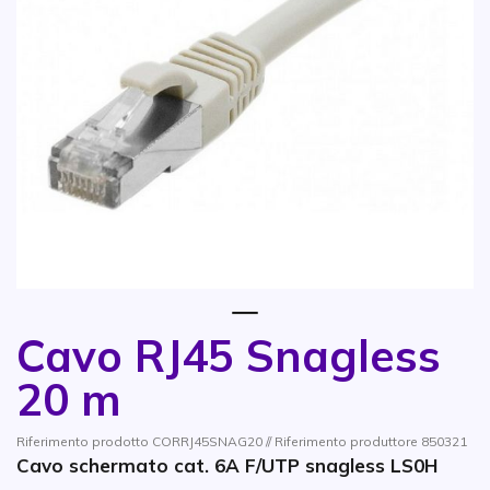
1
Cavo RJ45 Snagless
Vai all'inizio della galleria di immagini
20 m
Riferimento prodotto CORRJ45SNAG20 // Riferimento produttore 850321
Cavo schermato cat. 6A F/UTP snagless LS0H