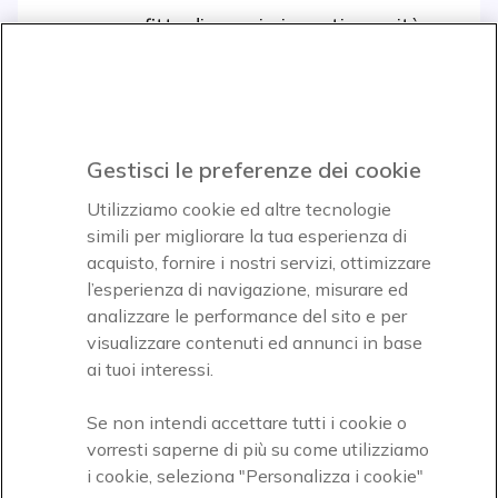
e approfitta di maggiori sconti e novità
Iscrviti subito
icon
Gestisci le preferenze dei cookie
Icon
Icon
Icon
Utilizziamo cookie ed altre tecnologie
simili per migliorare la tua esperienza di
acquisto, fornire i nostri servizi, ottimizzare
Icon
Paga facilmente ed in assoluta sicurezza
l’esperienza di navigazione, misurare ed
analizzare le performance del sito e per
Accettiamo
visualizzare contenuti ed annunci in base
ai tuoi interessi.
Se non intendi accettare tutti i cookie o
vorresti saperne di più su come utilizziamo
i cookie, seleziona "Personalizza i cookie"