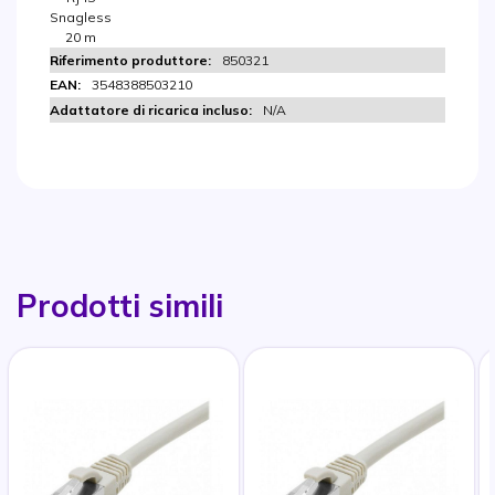
Snagless
20 m
850321
3548388503210
N/A
Prodotti simili