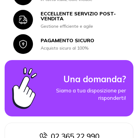
ECCELLENTE SERVIZIO POST-
Icon
VENDITA
Gestione efficiente e agile
PAGAMENTO SICURO
Icon
Acquisto sicuro al 100%
Una domanda?
Siamo a tua disposizione per
risponderti!
02 365 22 990
icon