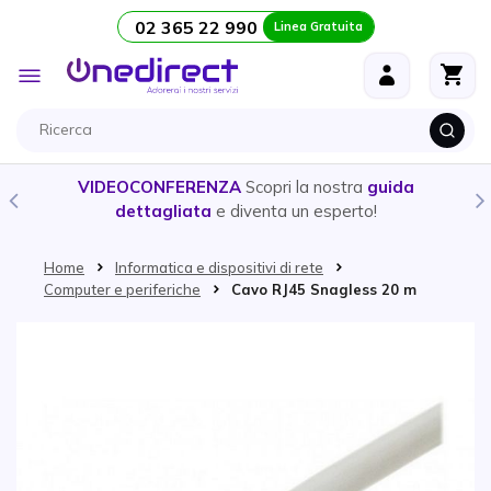
02 365 22 990
Linea Gratuita
Salta al contenuto
Toggle
Nav
VIDEOCONFERENZA
Scopri la nostra
guida
dettagliata
e diventa un esperto!
Home
Informatica e dispositivi di rete
Computer e periferiche
Cavo RJ45 Snagless 20 m
Vai alla fine della galleria di immagini