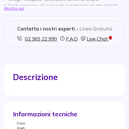
Facile rimozione dei cavi nelle installazioni ad alta densità
Mostra piú
Il cavo non si innesta con altre funi in caso di strappo.
Conduttore: rame
Lunghezza: 20 m
Contatta i nostri esperti -
Linea Gratuita
Colore grigio
Garanzia: 20 anni
02 365 22 990
F.A.Q
Live Chat
Descrizione
Informazioni tecniche
Cavo
RJ45