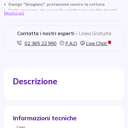
Design "Snagless": protezione contro la rottura
Facile rimozione dei cavi nelle installazioni ad alta densità
Mostra piú
Il cavo non si innesta con altre funi in caso di strappo
Conduttore: rame
Lunghezza: 1,5 m
Contatta i nostri esperti -
Linea Gratuita
Colore grigio
Garanzia: 20 anni
02 365 22 990
F.A.Q
Live Chat
Descrizione
Informazioni tecniche
Cavo