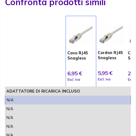
Confronta prodotti simili
Cordon RJ45
Cavo RJ45
Cav
Snagless
Snagless
Sna
0,30m
1,50 m
5,95 €
6,95 €
2,9
Escl. Iva
Escl. Iva
Escl.
ADATTATORE DI RICARICA INCLUSO
N/A
N/A
N/A
N/A
N/A