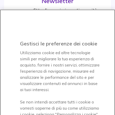
Newsletter
e approfitta di maggiori sconti e novità
Iscrviti subito
icon
Gestisci le preferenze dei cookie
Icon
Icon
Icon
Utilizziamo cookie ed altre tecnologie
simili per migliorare la tua esperienza di
acquisto, fornire i nostri servizi, ottimizzare
Icon
Paga facilmente ed in assoluta sicurezza
l’esperienza di navigazione, misurare ed
analizzare le performance del sito e per
Accettiamo
visualizzare contenuti ed annunci in base
ai tuoi interessi.
Se non intendi accettare tutti i cookie o
vorresti saperne di più su come utilizziamo
i cookie, seleziona "Personalizza i cookie"