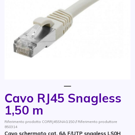
1
Cavo RJ45 Snagless
Vai all'inizio della galleria di immagini
1,50 m
Riferimento prodotto CORRJ45SNAG150 // Riferimento produttore
850314
Cavo schermato cat. 6A F/UTP snagless LS0H