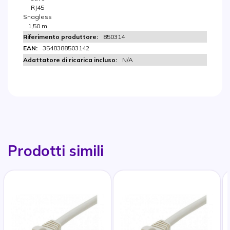
RJ45
Snagless
1,50 m
850314
3548388503142
N/A
Prodotti simili