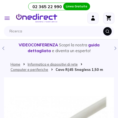
02 365 22 990
Linea Gratuita
Salta al contenuto
Toggle
Nav
VIDEOCONFERENZA
Scopri la nostra
guida
dettagliata
e diventa un esperto!
Home
Informatica e dispositivi di rete
Computer e periferiche
Cavo RJ45 Snagless 1,50 m
Vai alla fine della galleria di immagini