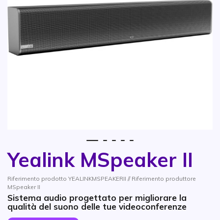
1
2
3
4
5
Yealink MSpeaker II
Vai all'inizio della galleria di immagini
Riferimento prodotto YEALINKMSPEAKERII // Riferimento produttore
MSpeaker II
Sistema audio progettato per migliorare la
qualità del suono delle tue videoconferenze