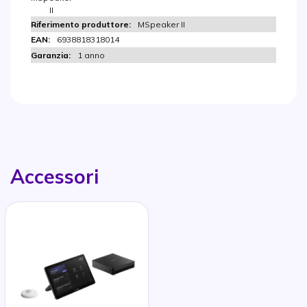
II
MSpeaker II
6938818318014
1 anno
Accessori