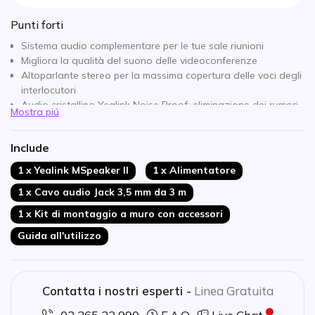
Punti forti
Sistema audio complementare per le tue sale riunioni
Migliora la qualità del suono delle videoconferenze
Altoparlante stereo per la massima copertura delle voci degli
interlocutori
Audio cristallino Yealink Noise Proof: eliminazione dei rumori
Mostra piú
Supporta ingresso AUX con Jack 3,5 mm per altri dispositivi
Yealink
Include
Installazione semplice e rapida: via PoE o Bluetooth
1 x Yealink MSpeaker II
1 x Alimentatore
1 x Cavo audio Jack 3,5 mm da 3 m
1 x Kit di montaggio a muro con accessori
Guida all'utilizzo
Contatta i nostri esperti -
Linea Gratuita