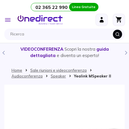
02 365 22 990
Linea Gratuita
Salta al contenuto
Toggle
Nav
VIDEOCONFERENZA
Scopri la nostra
guida
dettagliata
e diventa un esperto!
Home
Sale riunioni e videoconferenza
Audioconferenza
Speaker
Yealink MSpeaker II
Vai alla fine della galleria di immagini