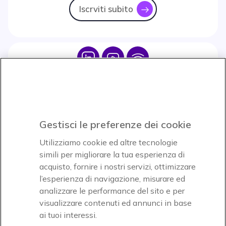
Iscrviti subito
icon
Icon
Icon
Icon
Icon
Paga facilmente ed in assoluta sicurezza
Gestisci le preferenze dei cookie
Accettiamo
Utilizziamo cookie ed altre tecnologie
simili per migliorare la tua esperienza di
acquisto, fornire i nostri servizi, ottimizzare
l’esperienza di navigazione, misurare ed
analizzare le performance del sito e per
visualizzare contenuti ed annunci in base
Onedirect, azienda del gruppo INCEPT
ai tuoi interessi.