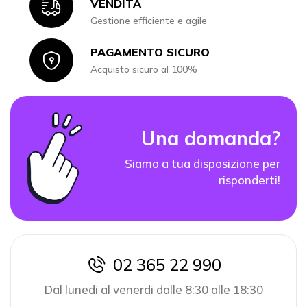
Icon
VENDITA
Gestione efficiente e agile
PAGAMENTO SICURO
Icon
Acquisto sicuro al 100%
Una domanda?
Siamo a tua disposizione per
risponderti!
02 365 22 990
icon
Dal lunedi al venerdi dalle 8:30 alle 18:30