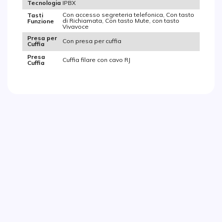
IPBX
Tecnologia
Con accesso segreteria telefonica, Con tasto
Tasti
di Richiamata, Con tasto Mute, con tasto
Funzione
Vivavoce
Presa per
Con presa per cuffia
Cuffia
Presa
Cuffia filare con cavo RJ
Cuffia