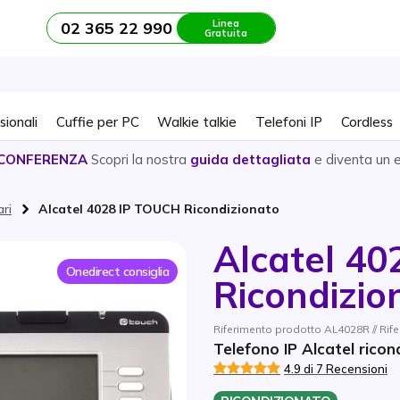
Linea
02 365 22 990
Gratuita
sionali
Cuffie per PC
Walkie talkie
Telefoni IP
Cordless
CONFERENZA
Scopri la nostra
guida dettagliata
e diventa un 
ari
Alcatel 4028 IP TOUCH Ricondizionato
Alcatel 4
Onedirect consiglia
Ricondizio
Riferimento prodotto AL4028R // Ri
Telefono IP Alcatel ricon
4.9 di 7 Recensioni