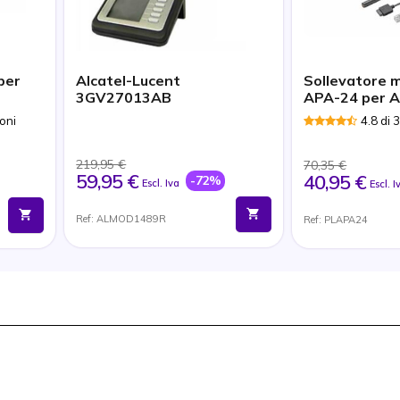
per
Alcatel-Lucent
Sollevatore 
3GV27013AB
APA-24 per A
oni
4.8 di 
219,95 €
70,35 €
59,95 €
40,95 €
-72%
Escl. Iva
Escl. I
Ref: ALMOD1489R
Ref: PLAPA24