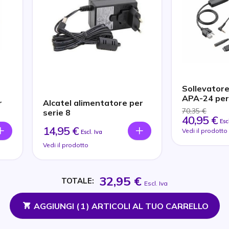
Sollevator
APA-24 per
r
Alcatel alimentatore per
70,35 €
serie 8
40,95 €
Esc
14,95 €
Vedi il prodotto
Escl. Iva
Vedi il prodotto
32,95 €
TOTALE:
Escl. Iva
AGGIUNGI (
1
) ARTICOLI AL TUO CARRELLO