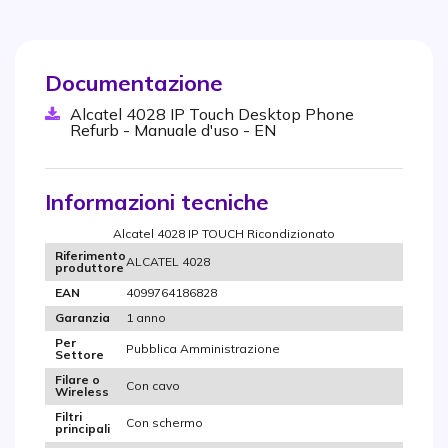
Documentazione
Alcatel 4028 IP Touch Desktop Phone
Refurb - Manuale d'uso - EN
Informazioni tecniche
Alcatel 4028 IP TOUCH Ricondizionato
Riferimento
ALCATEL 4028
produttore
4099764186828
EAN
1 anno
Garanzia
Per
Pubblica Amministrazione
Settore
Filare o
Con cavo
Wireless
Filtri
Con schermo
principali