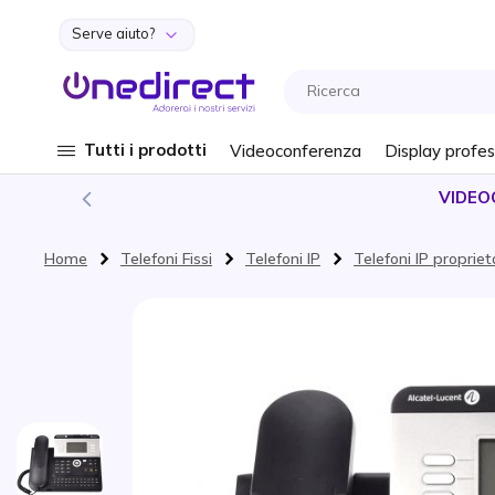
Serve aiuto?
Salta al contenuto
Tutti i prodotti
Videoconferenza
Display profes
VIDEO
Home
Telefoni Fissi
Telefoni IP
Telefoni IP propriet
Vai alla fine della galleria di immagini