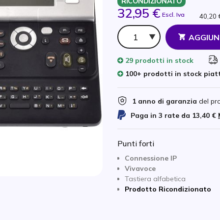
RICONDIZIONATO
32,95 €
Escl. Iva
40,20 
Qtà
AGGIUN
29 prodotti
in stock
100+ prodotti in stock pia
1 anno di garanzia
del pr
Paga in 3 rate da
13,40 €
Punti forti
Connessione IP
Vivavoce
Tastiera alfabetica
Prodotto Ricondizionato