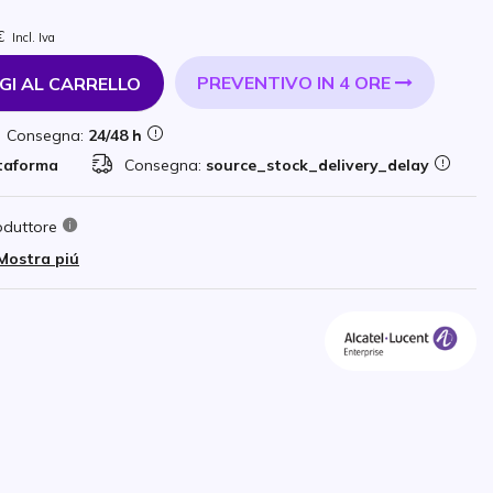
€
Incl. Iva
PREVENTIVO IN 4 ORE
GI AL CARRELLO
Consegna:
24/48 h
ttaforma
Consegna:
source_stock_delivery_delay
oduttore
Mostra piú