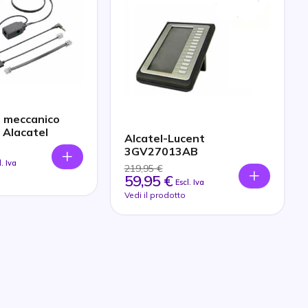
e meccanico
 Alacatel
Alcatel-Lucent
3GV27013AB
l. Iva
219,95 €
59,95 €
Escl. Iva
Vedi il prodotto