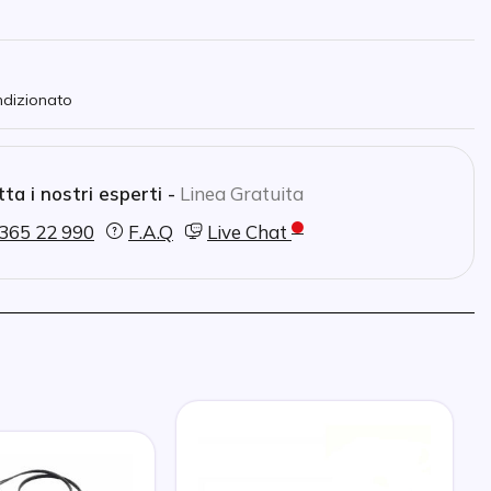
ndizionato
ta i nostri esperti -
Linea Gratuita
365 22 990
F.A.Q
Live Chat