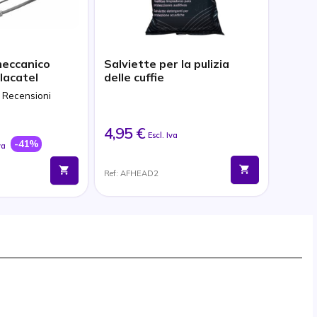
meccanico
Salviette per la pulizia
lacatel
delle cuffie
3 Recensioni
4,95 €
Escl. Iva
-41%
va
Ref: AFHEAD2