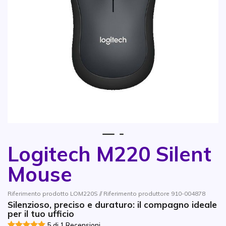
1
2
Logitech M220 Silent
Vai all'inizio della galleria di immagini
Mouse
Riferimento prodotto LOM220S // Riferimento produttore 910-004878
Silenzioso, preciso e duraturo: il compagno ideale
per il tuo ufficio
5 di 1 Recensioni