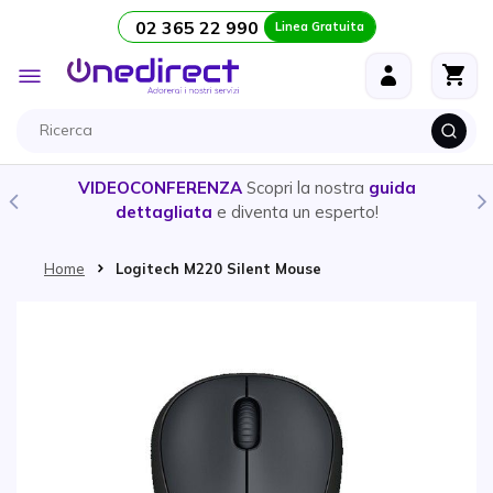
02 365 22 990
Linea Gratuita
Salta al contenuto
Toggle
Nav
VIDEOCONFERENZA
Scopri la nostra
guida
dettagliata
e diventa un esperto!
Home
Logitech M220 Silent Mouse
Vai alla fine della galleria di immagini