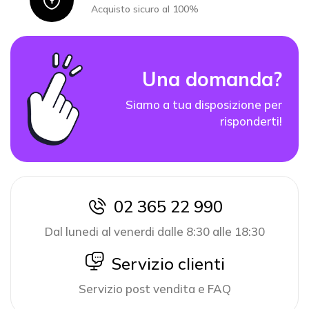
Icon
Acquisto sicuro al 100%
Una domanda?
Siamo a tua disposizione per
risponderti!
02 365 22 990
icon
Dal lunedi al venerdi dalle 8:30 alle 18:30
icon
Servizio clienti
Servizio post vendita e FAQ