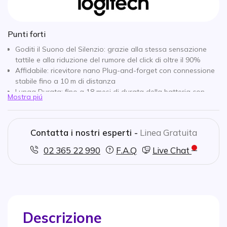
Punti forti
Goditi il Suono del Silenzio: grazie alla stessa sensazione
tattile e alla riduzione del rumore del click di oltre il 90%
Affidabile: ricevitore nano Plug-and-forget con connessione
stabile fino a 10 m di distanza
Lunga Durata: fino a 18 mesi di durata della batteria con
Mostra piú
tecnologia ad alta efficienza energetica
Design Ambidestro: ergonomico e adatto a utenti destrorsi e
mancini
Contatta i nostri esperti -
Linea Gratuita
Ampia Compatibilità: compatibile con Windows, macOS,
ChromeOS e Linux
02 365 22 990
F.A.Q
Live Chat
Batteria inclusa per un utilizzo immediato
Guida utente inclusa
Descrizione