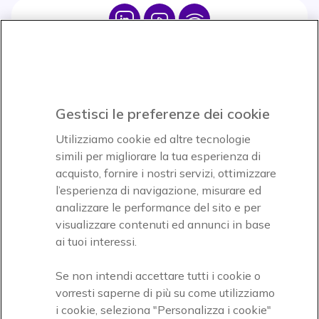
Icon
Icon
Icon
Icon
Paga facilmente ed in assoluta sicurezza
Gestisci le preferenze dei cookie
Accettiamo
Utilizziamo cookie ed altre tecnologie
simili per migliorare la tua esperienza di
acquisto, fornire i nostri servizi, ottimizzare
l’esperienza di navigazione, misurare ed
analizzare le performance del sito e per
Onedirect, azienda del gruppo INCEPT
visualizzare contenuti ed annunci in base
ai tuoi interessi.
Se non intendi accettare tutti i cookie o
vorresti saperne di più su come utilizziamo
i cookie, seleziona "Personalizza i cookie"