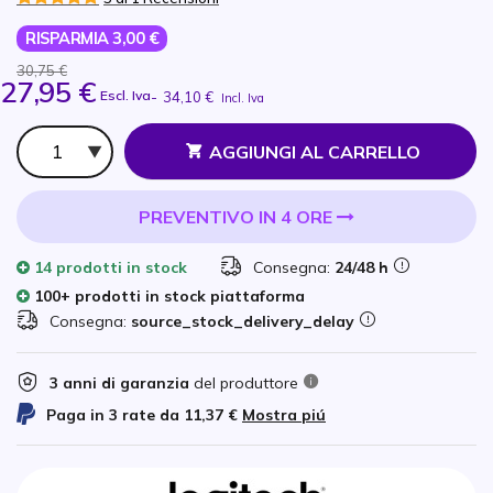
RISPARMIA 3,00 €
30,75 €
27,95 €
Escl. Iva
-
34,10 €
Incl. Iva
Qtà
AGGIUNGI AL CARRELLO
PREVENTIVO IN 4 ORE
14 prodotti
in stock
Consegna:
24/48 h
100+ prodotti in stock piattaforma
Consegna:
source_stock_delivery_delay
3 anni di garanzia
del produttore
Paga in 3 rate da
11,37 €
Mostra piú