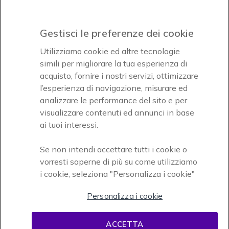
Gestisci le preferenze dei cookie
Icon
Icon
Icon
Utilizziamo cookie ed altre tecnologie
simili per migliorare la tua esperienza di
acquisto, fornire i nostri servizi, ottimizzare
Icon
Paga facilmente ed in assoluta sicurezza
l’esperienza di navigazione, misurare ed
analizzare le performance del sito e per
Accettiamo
visualizzare contenuti ed annunci in base
ai tuoi interessi.
Se non intendi accettare tutti i cookie o
vorresti saperne di più su come utilizziamo
i cookie, seleziona "Personalizza i cookie"
Onedirect, azienda del gruppo INCEPT
Personalizza i cookie
ACCETTA