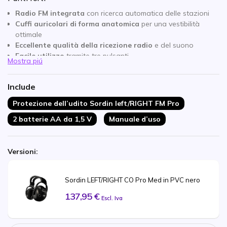
Radio FM integrata
con ricerca automatica delle stazioni
Cuffi auricolari di forma anatomica
per una vestibilità
ottimale
Eccellente qualità della ricezione radio
e del suono
Facile utilizzo
tramite tre pulsanti
Mostra piú
Funzione di risparmio della batteria
per una maggiore
autonomia
Include
Ingresso AUX per lettori MP3
o radio
Valore SNR di 27 dB
per una protezione efficace
Protezione dell’udito Sordin left/RIGHT FM Pro
Peso di soli 326 grammi
per un elevato comfort di utilizzo
2 batterie AA da 1,5 V
Manuale d’uso
Versioni:
Sordin LEFT/RIGHT CO Pro Med in PVC nero
137,95 €
Escl. Iva