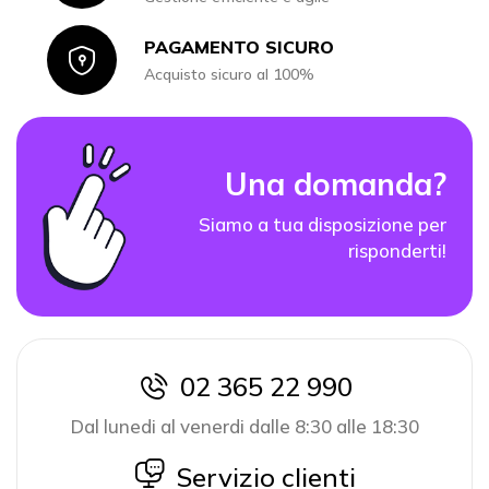
PAGAMENTO SICURO
Icon
Acquisto sicuro al 100%
Una domanda?
Siamo a tua disposizione per
risponderti!
02 365 22 990
icon
Dal lunedi al venerdi dalle 8:30 alle 18:30
icon
Servizio clienti