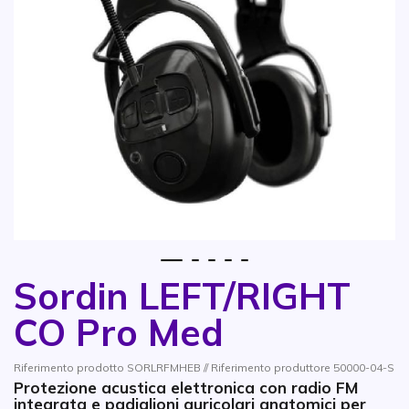
1
2
3
4
5
Sordin LEFT/RIGHT
Vai all'inizio della galleria di immagini
CO Pro Med
Riferimento prodotto SORLRFMHEB // Riferimento produttore 50000-04-S
Protezione acustica elettronica con radio FM
integrata e padiglioni auricolari anatomici per