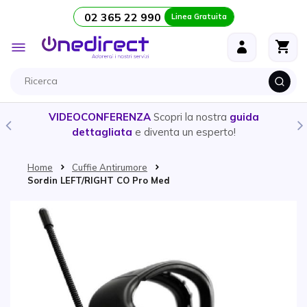
02 365 22 990
Linea Gratuita
Salta al contenuto
Toggle
Nav
VIDEOCONFERENZA
Scopri la nostra
guida
dettagliata
e diventa un esperto!
Home
Cuffie Antirumore
Sordin LEFT/RIGHT CO Pro Med
Vai alla fine della galleria di immagini