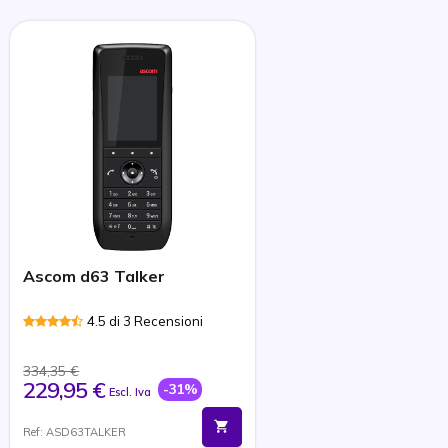
Ascom d63 Talker
4.5 di 3 Recensioni
334,35 €
229,95 €
-31%
Escl. Iva
Ref: ASD63TALKER