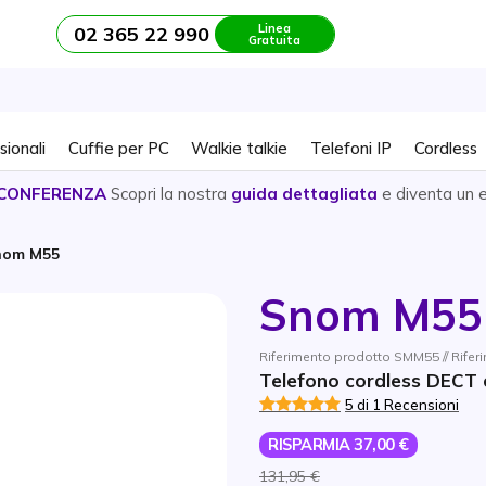
Linea
02 365 22 990
Gratuita
sionali
Cuffie per PC
Walkie talkie
Telefoni IP
Cordless
CONFERENZA
Scopri la nostra
guida dettagliata
e diventa un 
nom M55
Snom M55
Riferimento prodotto SMM55 // Rifer
Telefono cordless DECT c
5 di 1 Recensioni
RISPARMIA 37,00 €
131,95 €