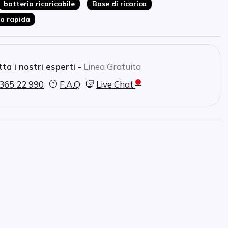
batteria ricaricabile
Base di ricarica
a rapida
ta i nostri esperti -
Linea Gratuita
365 22 990
F.A.Q
Live Chat