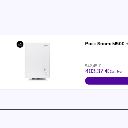
Pack Snom: M500 
x1
542,45 €
403,37 €
Escl. Iva