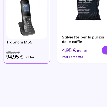
Salviette per la pulizia
delle cuffie
1
x Snom M55
4,95 €
Escl. Iva
131,95 €
94,95 €
Vedi il prodotto
Escl. Iva