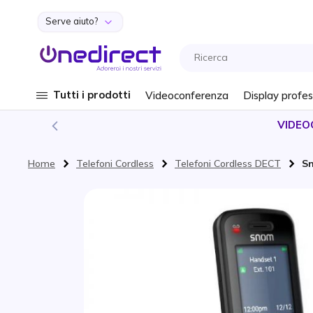
Serve aiuto?
Salta al contenuto
Tutti i prodotti
Videoconferenza
Display profes
VIDEO
Home
Telefoni Cordless
Telefoni Cordless DECT
S
Vai alla fine della galleria di immagini