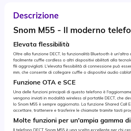
Descrizione
Snom M55 - Il moderno telef
Elevata flessibilità
Oltre alla funzione DECT, la funzionalità Bluetooth è un'altra
facilmente cuffie cordless o altri dispositivi abilitati alla te
fili aggrovigliati. L'elevata flessibilità di connessione può es
mm, che consente di collegare cuffie o dispositivi audio cablat
Funzione OTA e SCE
Una delle funzioni principali di questo telefono è l'aggiorna
vengono inviati in modalità wireless al portatile DECT, che de
lo Snom M55 è sempre aggiornato. La funzione Shared Call Em
accettare, trattenere e trasferire le chiamate tramite tasti pr
Molte funzioni per un'ampia gamma di
Il telefono DECT Snom M55 è una scelta eccellente per chi cer