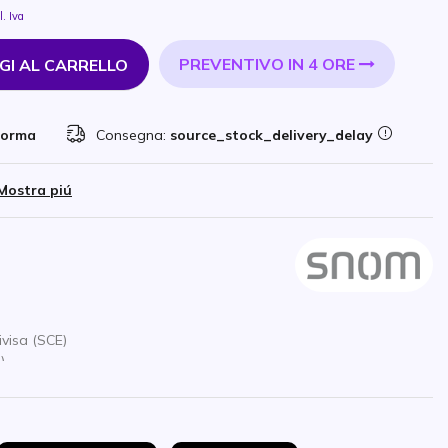
l. Iva
PREVENTIVO IN 4 ORE
GI AL CARRELLO
forma
Consegna:
source_stock_delivery_delay
Mostra piú
visa (SCE)
)
 acustici
e
M500
per funzionare