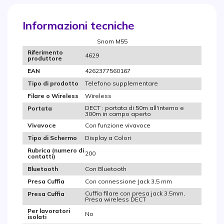
Informazioni tecniche
Snom M55
Riferimento
4629
produttore
4262377560167
EAN
Telefono supplementare
Tipo di prodotto
Wireless
Filare o Wireless
DECT : portata di 50m all'interno e
Portata
300m in campo aperto
Con funzione vivavoce
Vivavoce
Display a Colori
Tipo di Schermo
Rubrica (numero di
200
contatti)
Con Bluetooth
Bluetooth
Con connessione Jack 3,5 mm
Presa Cuffia
Cuffia filare con presa jack 3.5mm,
Presa Cuffia
Presa wireless DECT
Per lavoratori
No
isolati