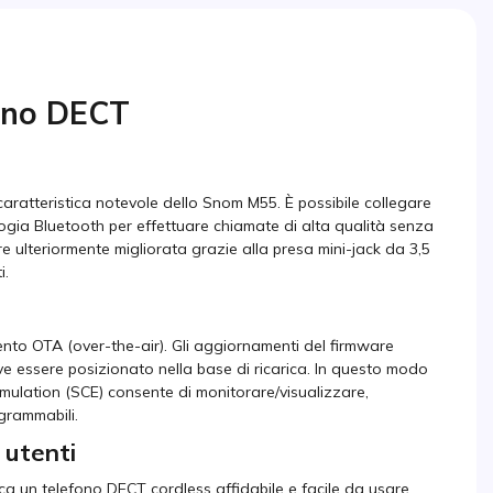
ono DECT
 caratteristica notevole dello Snom M55. È possibile collegare
cnologia Bluetooth per effettuare chiamate di alta qualità senza
sere ulteriormente migliorata grazie alla presa mini-jack da 3,5
i.
mento OTA (over-the-air). Gli aggiornamenti del firmware
ve essere posizionato nella base di ricarica. In questo modo
ulation (SCE) consente di monitorare/visualizzare,
ogrammabili.
 utenti
ca un telefono DECT cordless affidabile e facile da usare,