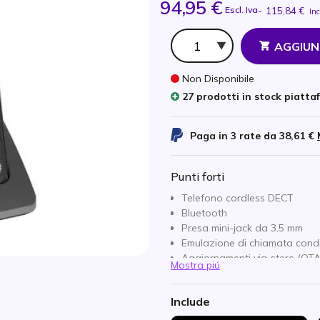
94,95 €
Escl. Iva
-
115,84 €
Inc
Qtà
AGGIUN
Non Disponibile
27 prodotti in stock piatta
Paga in 3 rate da
38,61 €
Punti forti
Telefono cordless DECT
Bluetooth
Presa mini-jack da 3,5 mm
Emulazione di chiamata condi
Aggiornamenti via etere (OTA
Mostra piú
Compatibile con gli apparecchi
Richiede una stazione bas
Include