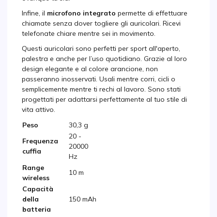
Infine, il
microfono integrato
permette di effettuare
chiamate senza dover togliere gli auricolari. Ricevi
telefonate chiare mentre sei in movimento.
Questi auricolari sono perfetti per sport all'aperto,
palestra e anche per l’uso quotidiano. Grazie al loro
design elegante e al colore arancione, non
passeranno inosservati. Usali mentre corri, cicli o
semplicemente mentre ti rechi al lavoro. Sono stati
progettati per adattarsi perfettamente al tuo stile di
vita attivo.
Peso
30,3 g
20 -
Frequenza
20000
cuffia
Hz
Range
10 m
wireless
Capacità
della
150 mAh
batteria