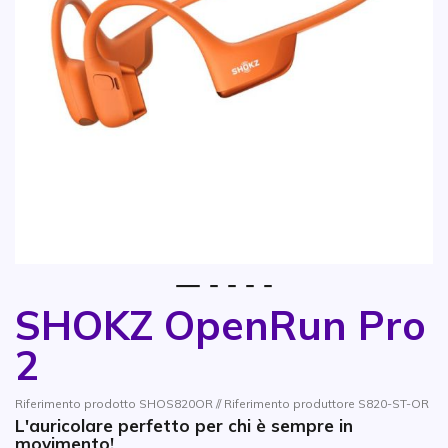
1
2
3
4
5
SHOKZ OpenRun Pro
Vai all'inizio della galleria di immagini
2
Riferimento prodotto SHOS820OR // Riferimento produttore S820-ST-OR
L'auricolare perfetto per chi è sempre in
movimento!