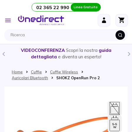
02 365 22 990
Linea Gratuita
Salta al contenuto
Toggle
Nav
VIDEOCONFERENZA
Scopri la nostra
guida
dettagliata
e diventa un esperto!
Home
Cuffie
Cuffie Wireless
Auricolari Bluetooth
SHOKZ OpenRun Pro 2
Vai alla fine della galleria di immagini
5-5
W