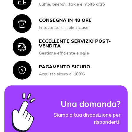
Icon
Cuffie, telefoni, talkie e molto altro
CONSEGNA IN 48 ORE
Icon
In tutta Italia, isole incluse
ECCELLENTE SERVIZIO POST-
Icon
VENDITA
Gestione efficiente e agile
PAGAMENTO SICURO
Icon
Acquisto sicuro al 100%
Una domanda?
Siamo a tua disposizione per
risponderti!