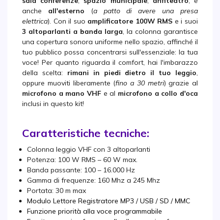
sala conferenze
,
spazio municipale
,
anfiteatro
, e
anche
all'esterno
(
a patto di avere una presa
elettrica
). Con il suo
amplificatore 100W RMS
e i suoi
3 altoparlanti a banda larga
, la colonna garantisce
una copertura sonora uniforme nello spazio, affinché il
tuo pubblico possa concentrarsi sull'essenziale: la tua
voce! Per quanto riguarda il comfort, hai l'imbarazzo
della scelta:
rimani in piedi dietro il tuo leggio
,
oppure muoviti liberamente (
fino a 30 metri
) grazie al
microfono a mano VHF
e al
microfono a collo d'oca
inclusi in questo kit!
Caratteristiche tecniche:
Colonna leggio VHF con 3 altoparlanti
Potenza: 100 W RMS – 60 W max.
Banda passante: 100 – 16.000 Hz
Gamma di frequenze: 160 Mhz a 245 Mhz
Portata: 30 m max
Modulo Lettore Registratore MP3 / USB / SD / MMC
Funzione priorità alla voce programmabile