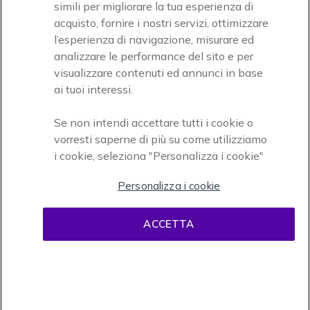
simili per migliorare la tua esperienza di
acquisto, fornire i nostri servizi, ottimizzare
l’esperienza di navigazione, misurare ed
analizzare le performance del sito e per
Onedirect, azienda del gruppo INCEPT
visualizzare contenuti ed annunci in base
ai tuoi interessi.
Se non intendi accettare tutti i cookie o
vorresti saperne di più su come utilizziamo
i cookie, seleziona "Personalizza i cookie"
Personalizza i cookie
Condizioni d'uso
Condizioni di vendita
Disclaimer
ACCETTA
contenuti
Informativa sulla privacy
Cookies
Onedirect, 58 avenue de Rivesaltes BP 4 Zone industrielle La Mirande 66240
Saint Estève. Partita IVA intracomunitaria (FR 67 421 715 731). Tel
02.365.22.990 - Fax 02.565.61.729 © 1999- presente Onedirect