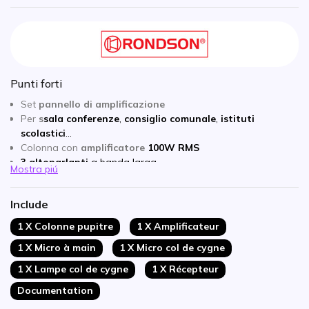
Punti forti
Set
pannello di amplificazione
Per
s
sala conferenze
,
consiglio comunale
,
istituti
scolastici
...
Colonna con
amplificatore
100W RMS
3 altoparlanti
a banda larga
Mostra piú
Ricevitore
VHF
;
microfono a collo d'oca
e
microfono a
mano
integrati
Include
Funzione di priorità vocale programmabile
Lettore Registratore
MP3
;
USB
;
SD
;
MMC
1 X Colonne pupitre
1 X Amplificateur
Connessioni: ingresso microfono XLR; ingresso AUX; uscita
1 X Micro à main
1 X Micro col de cygne
Jack 6,35mm
Nessuna autonomia: connessione alla rete elettrica
1 X Lampe col de cygne
1 X Récepteur
richiesta!
Documentation