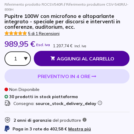
Riferimento prodotto ROCSV540R // Riferimento produttore CSV-540R/U-
899H
Pupitre 100W con microfono e altoparlante
integrato - speciale per discorsi e interventi in
conferenze, auditorium, ecc.
5 di 1 Recensioni
989,95 €
Escl. Iva
1.207,74 €
Incl. Iva
Qtà
AGGIUNGI AL CARRELLO
PREVENTIVO IN 4 ORE
Non Disponibile
30 prodotti in stock piattaforma
Consegna:
source_stock_delivery_delay
2 anni di garanzia
del produttore
Paga in 3 rate da
402,58 €
Mostra piú