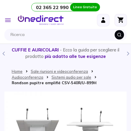
02 365 22 990
Linea Gratuita
Salta al contenuto
Toggle
Nav
CUFFIE E AURICOLARI
- Ecco la guida per scegliere il
prodotto
più adatto alle tue esigenze
Home
Sale riunioni e videoconferenza
Audioconferenza
Sistemi audio per sale
Rondson pupitre amplifié CSV-540R/U-899H
Vai alla fine della galleria di immagini