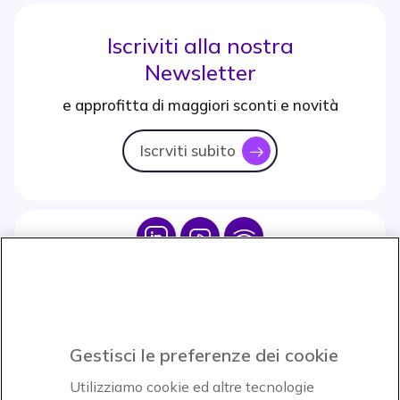
Iscriviti alla nostra
Newsletter
e approfitta di maggiori sconti e novità
Iscrviti subito
icon
Icon
Icon
Icon
Icon
Paga facilmente ed in assoluta sicurezza
Gestisci le preferenze dei cookie
Accettiamo
Utilizziamo cookie ed altre tecnologie