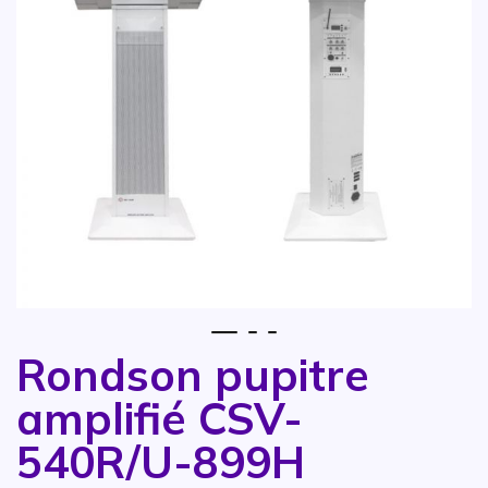
1
2
3
Rondson pupitre
Vai all'inizio della galleria di immagini
amplifié CSV-
540R/U-899H