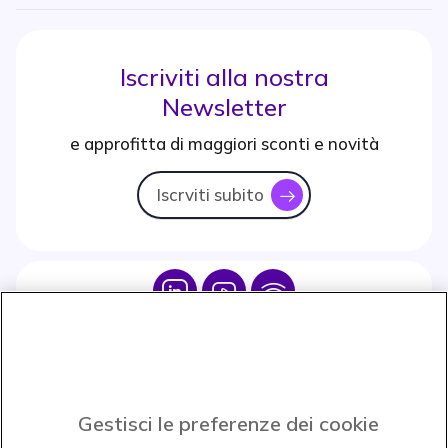
Iscriviti alla nostra
Newsletter
e approfitta di maggiori sconti e novità
Iscrviti subito
icon
Icon
Icon
Icon
Icon
Paga facilmente ed in assoluta sicurezza
Gestisci le preferenze dei cookie
Accettiamo