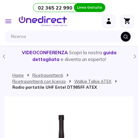
02 365 22 990
Linea Gratuita
Salta al contenuto
Toggle
Nav
VIDEOCONFERENZA
Scopri la nostra
guida
dettagliata
e diventa un esperto!
Home
Ricetrasmittenti
Ricetrasmittenti con licenza
Walkie Talkie ATEX
Radio portatile UHF Entel DT985FF ATEX
Vai alla fine della galleria di immagini