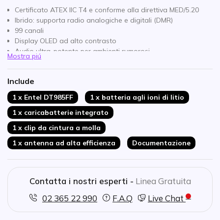
Certificato ATEX IIC T4 e conforme alla direttiva MED/5.20
Ibrido: supporta radio analogiche e digitali (DMR)
99 canali
Display OLED ad alto contrasto
Audio ultra-potente per ambienti rumorosi
Mostra piú
Connettori per accessori resistenti alla corrosione salina
Lunga durata della batteria: 16-18 ore
Include
Robusto e impermeabile: IP68 + MIL-STD-810
1 x Entel DT985FF
1 x batteria agli ioni di litio
1 x caricabatterie integrato
1 x clip da cintura a molla
1 x antenna ad alta efficienza
Documentazione
Contatta i nostri esperti -
Linea Gratuita
02 365 22 990
F.A.Q
Live Chat