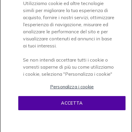
Utilizziamo cookie ed altre tecnologie
simili per migliorare la tua esperienza di
acquisto, fornire i nostri servizi, ottimizzare
l’esperienza di navigazione, misurare ed
analizzare le performance del sito e per
Onedirect, azienda del gruppo INCEPT
visualizzare contenuti ed annunci in base
ai tuoi interessi.
Se non intendi accettare tutti i cookie o
vorresti saperne di più su come utilizziamo
i cookie, seleziona "Personalizza i cookie"
Personalizza i cookie
Condizioni d'uso
Condizioni di vendita
Disclaimer
ACCETTA
contenuti
Informativa sulla privacy
Cookies
Onedirect, 58 avenue de Rivesaltes BP 4 Zone industrielle La Mirande 66240