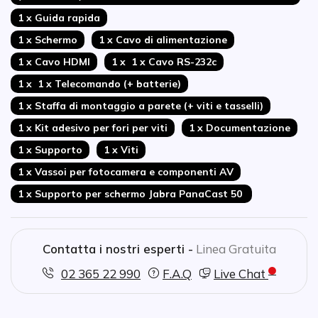
1 x Guida rapida
1 x Schermo
1 x Cavo di alimentazione
1 x Cavo HDMI
1 x 1 x Cavo RS-232c
1 x 1 x Telecomando (+ batterie)
1 x Staffa di montaggio a parete (+ viti e tasselli)
1 x Kit adesivo per fori per viti
1 x Documentazione
1 x Supporto
1 x Viti
1 x Vassoi per fotocamera e componenti AV
1 x Supporto per schermo Jabra PanaCast 50
Contatta i nostri esperti -
Linea Gratuita
02 365 22 990
F.A.Q
Live Chat