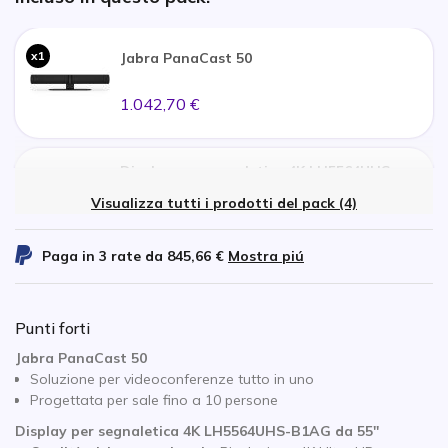
x1
Jabra PanaCast 50
1.042,70 €
Display per segnaletica 4K LH5564UHS-
B1AG da 55''
Visualizza tutti i prodotti del pack (4)
x1
694,47 €
Paga in 3 rate da
845,66 €
Mostra piú
Kimex supporto mobile per schermi da 37″
a 70″
x1
Punti forti
242,45 €
Jabra PanaCast 50
Soluzione per videoconferenze tutto in uno
Progettata per sale fino a 10 persone
Supporto per schermo Jabra PanaCast 50
Display per segnaletica 4K LH5564UHS-B1AG da 55''
x1