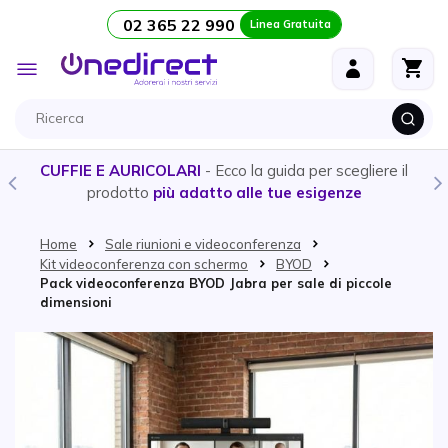
02 365 22 990
Linea Gratuita
Salta al contenuto
Toggle
Nav
CUFFIE E AURICOLARI
- Ecco la guida per scegliere il
prodotto
più adatto alle tue esigenze
Home
Sale riunioni e videoconferenza
Kit videoconferenza con schermo
BYOD
Pack videoconferenza BYOD Jabra per sale di piccole
dimensioni
Vai alla fine della galleria di immagini