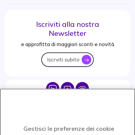
Iscriviti alla nostra
Newsletter
e approfitta di maggiori sconti e novità
Iscrviti subito
icon
Icon
Icon
Icon
Icon
Paga facilmente ed in assoluta sicurezza
Gestisci le preferenze dei cookie
Accettiamo