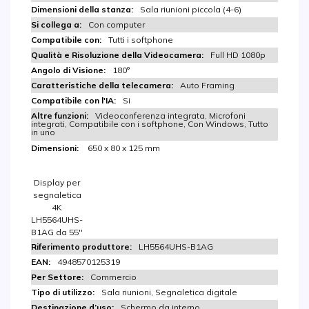
Sala riunioni piccola (4-6)
Con computer
Tutti i softphone
Full HD 1080p
180°
Auto Framing
Si
Videoconferenza integrata, Microfoni
integrati, Compatibile con i softphone, Con Windows, Tutto
in uno
650 x 80 x 125 mm
Display per
segnaletica
4K
LH5564UHS-
B1AG da 55''
LH5564UHS-B1AG
4948570125319
Commercio
Sala riunioni, Segnaletica digitale
Schermo da interno