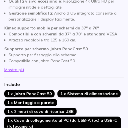
99,86 €
Qualità visiva eccezionale
: Risoluzione 4K Ultra HD per
immagini nitide e dettagliate.
Gestione semplificata
: Android OS integrato consente di
personalizzare il display facilmente.
Kimex supporto mobile per schermi da 37″ a 70″
Compatibile
con schermi da 37" a 70" e standard VESA.
Altezza regolabile tra 125 e 160 cm.
Supporto per schermo Jabra PanaCast 50
Supporto per fissaggio allo schermo
Compatibile con Jabra PanaCast 50
Mostra piú
Include
1 x Jabra PanaCast 50
1 x Sistema di alimentazione
1 x Montaggio a parete
1 x 2 metri di cavo di ricarica USB
1 x Cavo di collegamento al PC (da USB-A (pc) a USB-C
(fotocamera)