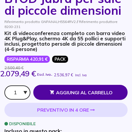
di piccole dimensioni
Riferimento prodotto GNPANALH5564RV2 // Riferimento produttore
8200-231
Kit di videoconferenza completo con barra video
4K Plug&Play, schermo 4K da 55 pollici e supporti
inclusi, progettato persale di piccole dimensioni
(4-6 persone)
RISPARMIA 420,91 €
PACK
2.500,40 €
2.079,49 €
Escl. Iva
-
2.536,97 €
Incl. Iva
Qtà
AGGIUNGI AL CARRELLO
PREVENTIVO IN 4 ORE
DISPONIBILE
Incluso in questo pack: