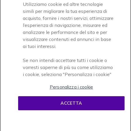
Utilizziamo cookie ed altre tecnologie
simili per migliorare la tua esperienza di
acquisto, fornire i nostri servizi, ottimizzare
l’esperienza di navigazione, misurare ed
analizzare le performance del sito e per
visualizzare contenuti ed annunci in base
Onedirect, azienda del gruppo INCEPT
ai tuoi interessi.
Se non intendi accettare tutti i cookie o
vorresti saperne di più su come utilizziamo
i cookie, seleziona "Personalizza i cookie"
Personalizza i cookie
Condizioni d'uso
Condizioni di vendita
Disclaimer
ACCETTA
contenuti
Informativa sulla privacy
Cookies
Onedirect, 58 avenue de Rivesaltes BP 4 Zone industrielle La Mirande 66240