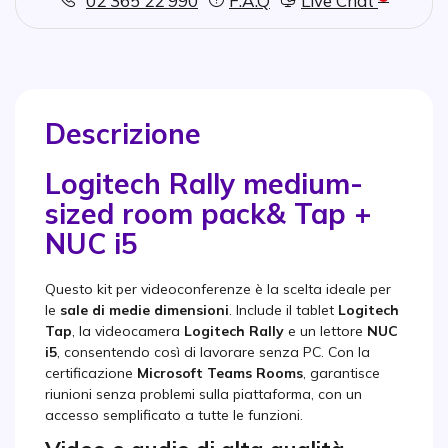
02 365 22 990
F.A.Q
Live Chat
Descrizione
Logitech Rally medium-
sized room pack
& Tap +
NUC i5
Questo kit per videoconferenze è la scelta ideale per
le
sale di medie dimensioni
. Include il tablet
Logitech
Tap
, la videocamera
Logitech Rally
e un lettore
NUC
i5
, consentendo così di lavorare senza PC. Con la
certificazione
Microsoft Teams Rooms
, garantisce
riunioni senza problemi sulla piattaforma, con un
accesso semplificato a tutte le funzioni.