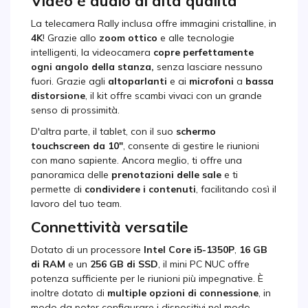
Video e audio di alta qualità
La telecamera Rally inclusa offre immagini cristalline, in
4K
! Grazie allo
zoom ottico
e alle tecnologie
intelligenti, la videocamera
copre perfettamente
ogni angolo della stanza,
senza lasciare nessuno
fuori. Grazie agli
altoparlanti
e ai
microfoni
a
bassa
distorsione
, il kit offre scambi vivaci con un grande
senso di prossimità.
D'altra parte, il tablet, con il suo
schermo
touchscreen da 10"
, consente di gestire le riunioni
con mano sapiente. Ancora meglio, ti offre una
panoramica delle
prenotazioni delle sale
e ti
permette di
condividere i contenuti
, facilitando così il
lavoro del tuo team.
Connettività versatile
Dotato di un processore
Intel Core i5-1350P
,
16 GB
di RAM
e un
256 GB di SSD
, il mini PC NUC offre
potenza sufficiente per le riunioni più impegnative. È
inoltre dotato di
multiple opzioni di connessione
, in
modo da poter configurare i dispositivi nel modo