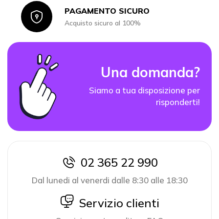
PAGAMENTO SICURO
Icon
Acquisto sicuro al 100%
Una domanda?
Siamo a tua disposizione per
risponderti!
02 365 22 990
icon
Dal lunedi al venerdi dalle 8:30 alle 18:30
icon
Servizio clienti