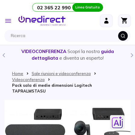
02 365 22 990
Linea Gratuita
Salta al contenuto
Toggle
Nav
VIDEOCONFERENZA
Scopri la nostra
guida
dettagliata
e diventa un esperto!
Home
Sale riunioni e videoconferenza
Videoconferenza
Pack sala di medie dimensioni Logitech
TAPRALMSTASU
Vai alla fine della galleria di immagini