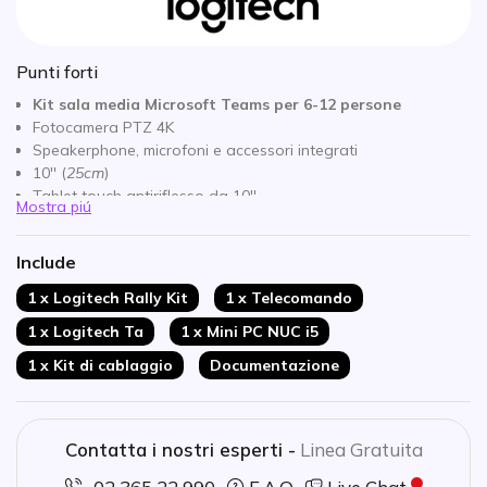
Punti forti
Kit sala media Microsoft Teams per 6-12 persone
Fotocamera PTZ 4K
Speakerphone, microfoni e accessori integrati
10'' (
25cm
)
Tablet touch antiriflesso da 10''
Mostra piú
Con calendario e condivisione di contenuti
ASUS Mini PC: prestazioni veloci e stabili
Include
Cat5e Kit: connettività HDMI estesa
1 x Logitech Rally Kit
1 x Telecomando
1 x Logitech Ta
1 x Mini PC NUC i5
1 x Kit di cablaggio
Documentazione
Contatta i nostri esperti -
Linea Gratuita