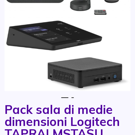
1
2
Pack sala di medie
Vai all'inizio della galleria di immagini
dimensioni Logitech
TAPRALMSTASU