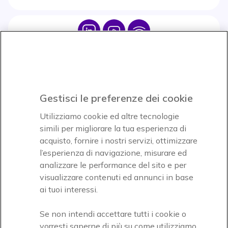
Icon
Icon
Icon
Icon
Paga facilmente ed in assoluta sicurezza
Gestisci le preferenze dei cookie
Accettiamo
Utilizziamo cookie ed altre tecnologie
simili per migliorare la tua esperienza di
acquisto, fornire i nostri servizi, ottimizzare
l’esperienza di navigazione, misurare ed
analizzare le performance del sito e per
visualizzare contenuti ed annunci in base
Onedirect, azienda del gruppo INCEPT
ai tuoi interessi.
Se non intendi accettare tutti i cookie o
vorresti saperne di più su come utilizziamo