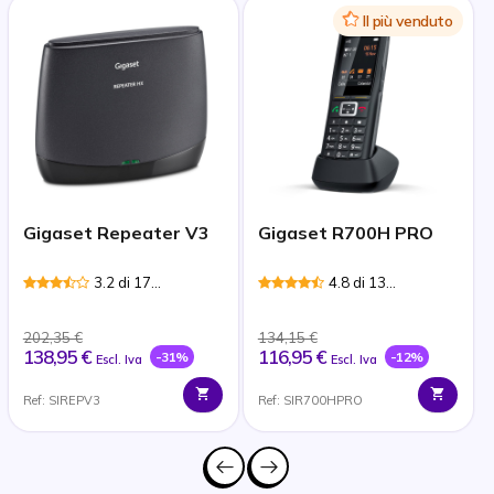
Icon
Il più venduto
Gigaset Repeater V3
Gigaset R700H PRO
3.2 di 17
4.8 di 13
Recensioni
Recensioni
202,35 €
134,15 €
138,95 €
116,95 €
-31%
-12%
Escl. Iva
Escl. Iva
Ref: SIREPV3
Ref: SIR700HPRO