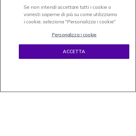
Se non intendi accettare tutti i cookie o
vorresti saperne di più su come utilizziamo
i cookie, seleziona "Personalizza i cookie"
Onedirect, azienda del gruppo INCEPT
Personalizza i cookie
ACCETTA
Condizioni d'uso
Condizioni di vendita
Disclaimer
contenuti
Informativa sulla privacy
Cookies
Onedirect, 58 avenue de Rivesaltes BP 4 Zone industrielle La Mirande 66240
Saint Estève. Partita IVA intracomunitaria (FR 67 421 715 731). Tel
02.365.22.990 - Fax 02.565.61.729 © 1999- presente Onedirect