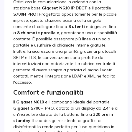
Ottimizza la comunicazione in azienda con la
stazione base
Gigaset N610 IP DECT
e il portatile
S700H PRO!
Progettata appositamente per le piccole
imprese, questa stazione base a cella singola
consente di collegare fino a
8 utenti
e di gestire fino
a
8 chiamate parallele
, garantendo una disponibilità
costante. È possibile assegnare più linee a un solo
portatile e usufruire di chiamate interne gratuite.
Inoltre, la sicurezza è una priorità: grazie ai protocolli
SRTP e TLS, le conversazioni sono protette da
intercettazioni non autorizzate. La rubrica centrale ti
permette di avere sempre a portata di mano i vostri
contatti, mentre l'integrazione LDAP e XML ne facilita
l'accesso.
Comfort e funzionalità
Il
Gigaset N610
è il compagno ideale del portatile
Gigaset S700H PRO,
dotato di un display da
2,4"
e di
un'incredibile durata della batteria fino a
320 ore in
standby
. Il suo design resistente ai graffi e ai
disinfettanti lo rende perfetto per l'uso quotidiano in