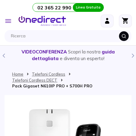
02 365 22 990
Linea Gratuita
Salta al contenuto
Toggle
Nav
VIDEOCONFERENZA
Scopri la nostra
guida
dettagliata
e diventa un esperto!
Home
Telefoni Cordless
Telefoni Cordless DECT
Pack Gigaset N610IP PRO + S700H PRO
Vai alla fine della galleria di immagini