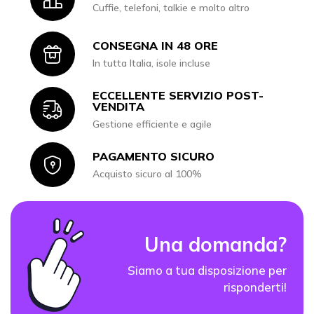
Cuffie, telefoni, talkie e molto altro
CONSEGNA IN 48 ORE
Icon
In tutta Italia, isole incluse
ECCELLENTE SERVIZIO POST-
Icon
VENDITA
Gestione efficiente e agile
PAGAMENTO SICURO
Icon
Acquisto sicuro al 100%
Una domanda?
Siamo a tua disposizione per
risponderti!