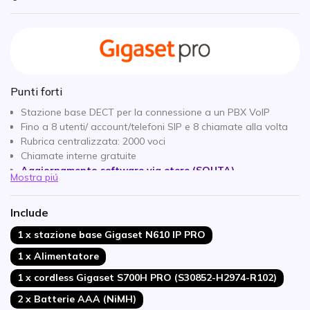
Punti forti
Stazione base DECT per la connessione a un PBX VoIP
Fino a 8 utenti/ account/telefoni SIP e 8 chiamate alla volta
Rubrica centralizzata: 2000 voci
Chiamate interne gratuite
Aggiornamento software via etere (SOUTA)
Mostra piú
Cuffia cordless DECT
cuffia cordless Suplex
Con connessione Bluetooth e jack per cuffie da 3,5 mm
Include
Resistente all'IP40:
può essere disinfettato e non si graffia
Suono in HD per chiamate cristalline
1 x stazione base Gigaset N610 IP PRO
Allarme a vibrazione
1 x Alimentatore
1 x cordless Gigaset S700H PRO (S30852-H2974-R102)
2 x Batterie AAA (NiMH)