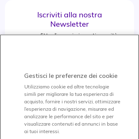
Iscriviti alla nostra
Newsletter
e approfitta di maggiori sconti e novità
Iscrviti subito
icon
Gestisci le preferenze dei cookie
Icon
Icon
Icon
Utilizziamo cookie ed altre tecnologie
simili per migliorare la tua esperienza di
acquisto, fornire i nostri servizi, ottimizzare
Icon
Paga facilmente ed in assoluta sicurezza
l’esperienza di navigazione, misurare ed
analizzare le performance del sito e per
Accettiamo
visualizzare contenuti ed annunci in base
ai tuoi interessi.